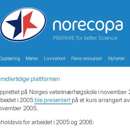
PREPARE for better Science
Opplæring
Møter
Lovverket
Flere ressurser
Nyheter
midlertidige plattformen
opprettet på Norges veterinærhøgskole i november 
rbeidet i 2005
ble presentert
på et kurs arrangert av
ovember 2005.
holdsvis for arbeidet i 2005 og 2006: