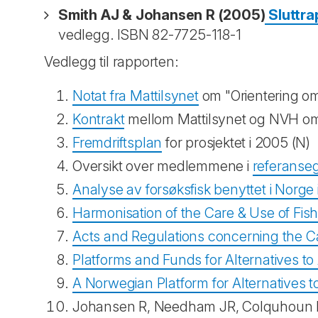
Smith AJ & Johansen R (2005)
Sluttra
vedlegg.
ISBN 82-7725-118-1
Vedlegg til rapporten:
Notat fra Mattilsynet
om "Orientering om 
Kontrakt
mellom Mattilsynet og NVH om "E
Fremdriftsplan
for prosjektet i 2005 (N)
Oversikt over medlemmene i
referanse
Analyse av forsøksfisk benyttet i Norge i
Harmonisation of the Care & Use of Fis
Acts and Regulations concerning the C
Platforms and Funds for Alternatives t
A Norwegian Platform for Alternatives 
Johansen R, Needham JR, Colquhoun DJ, 