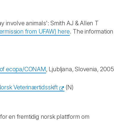
y involve animals': Smith AJ & Allen T
h permission from UFAW) here
. The information
xt of ecopa/CONAM
, Ljubljana, Slovenia, 2005
orsk Veterinærtidsskift
(N)
r en fremtidig norsk plattform om