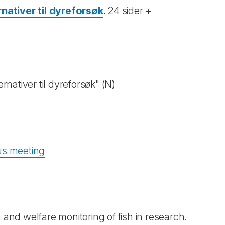
rnativer til dyreforsøk
.
24 sider +
rnativer til dyreforsøk" (N)
.
us meeting
nd welfare monitoring of fish in research.