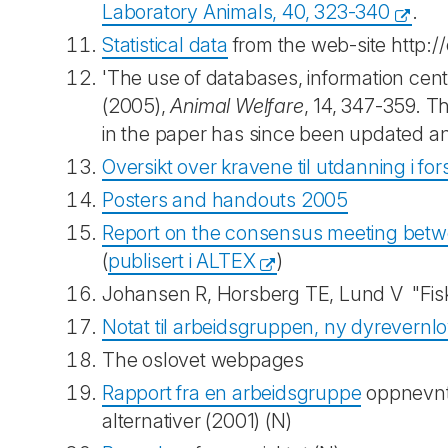
Laboratory Animals, 40, 323-340
.
Statistical data
from the web-site http:/
'The use of databases, information cen
(2005),
Animal Welfare
, 14, 347-359. 
in the paper has since been updated a
Oversikt over kravene til utdanning i f
Posters and handouts 2005
Report on the consensus meeting betw
(
publisert i ALTEX
)
Johansen R, Horsberg TE, Lund V "Fiskev
Notat til arbeidsgruppen, ny dyrevernl
The oslovet webpages
Rapport fra en arbeidsgruppe
oppnevnt 
alternativer (2001) (N)