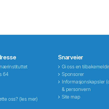
dresse
Snarveier
nærinstituttet
Gi oss en tilbakemeldi
s 64
Sponsorer
Informasjonskapsler (
& personvern
Site map
øtte oss? (les mer)