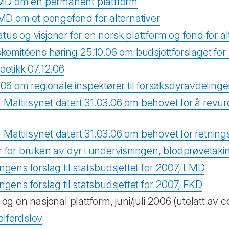
l LMD om en permanent plattform
 LMD om et pengefond for alternativer
atus og visjoner for en norsk plattform og fond for alt
komitéens høring 25.10.06 om budsjettforslaget for
eetikk 07.12.06
6.06 om regionale inspektører til forsøksdyravdeling
l Mattilsynet datert 31.03.06 om behovet for å re
 Mattilsynet datert 31.03.06 om behovet for retnings
er for bruken av dyr i undervisningen, blodprøvetaki
ingens forslag til statsbudsjettet for 2007, LMD
ngens forslag til statsbudsjettet for 2007, FKD
 en nasjonal plattform, juni/juli 2006 (utelatt av 
elferdslov