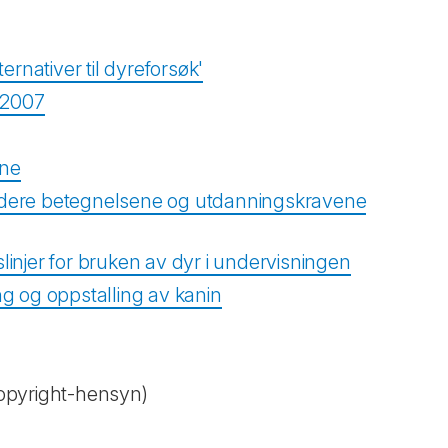
ernativer til dyreforsøk'
 2007
ene
vurdere betegnelsene og utdanningskravene
linjer for bruken av dyr i undervisningen
ng og oppstalling av kanin
copyright-hensyn)