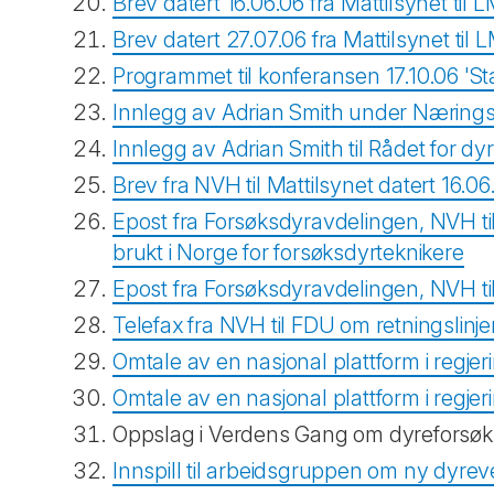
Brev datert 16.06.06 fra Mattilsynet ti
Brev datert 27.07.06 fra Mattilsynet til
Programmet til konferansen 17.10.06
'St
Innlegg av Adrian Smith under Nærings
Innlegg av Adrian Smith til Rådet for dyr
Brev fra NVH til Mattilsynet datert 16.0
Epost fra Forsøksdyravdelingen, NVH ti
brukt i Norge for forsøksdyrteknikere
Epost fra Forsøksdyravdelingen, NVH til
Telefax fra NVH til FDU om retningslinj
Omtale av en nasjonal plattform i regjer
Omtale av en nasjonal plattform i regjeri
Oppslag i Verdens Gang om dyreforsøk og
Innspill til arbeidsgruppen om ny dyrev