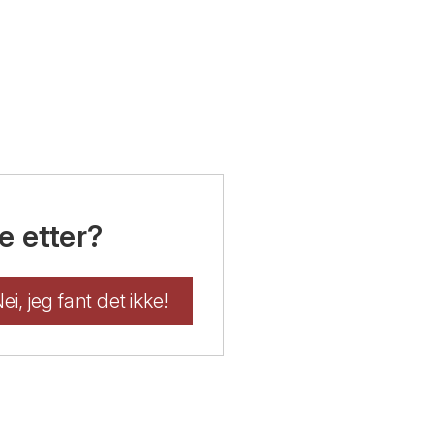
e etter?
ei, jeg fant det ikke!