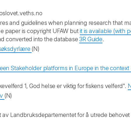
/oslovet.veths.no
tres and guidelines when planning research that ma
The paper is copyright UFAW but
it is available (wit
nd converted into the database
3R Guide
.
orsøksdyrlære
(N)
een Stakeholder platforms in Europe in the conte
elferd 1, God helse er viktig for fiskens velferd".
N
ov
(N)
av Landbruksdepartementet for å utrede behovet fo