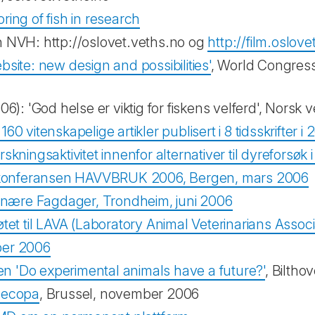
ring of fish in research
en NVH: http://oslovet.veths.no og
http://film.oslov
te: new design and possibilities'
, World Congress
 'God helse er viktig for fiskens velferd', Norsk ve
0 vitenskapelige artikler publisert i 8 tidsskrifter i
kningsaktivitet innenfor alternativer til dyreforsøk i
mkonferansen HAVVBRUK 2006, Bergen, mars 2006
inære Fagdager, Trondheim, juni 2006
t til LAVA (Laboratory Animal Veterinarians Assoc
ber 2006
sen
'Do experimental animals have a future?'
, Biltho
l ecopa
, Brussel, november 2006