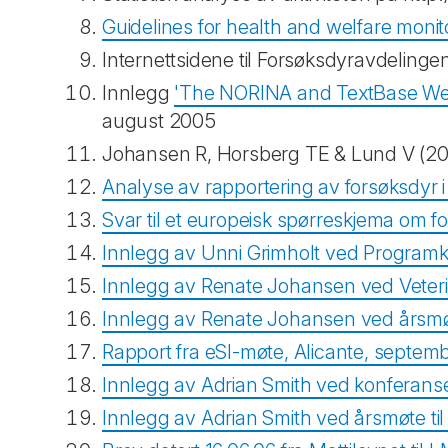
Guidelines for health and welfare monito
Internettsidene til Forsøksdyravdeling
Innlegg
'The NORINA and TextBase Websi
august 2005
Johansen R, Horsberg TE & Lund V (2006):
Analyse av rapportering av forsøksdyr i 16
Svar til et europeisk spørreskjema om fors
Innlegg av Unni Grimholt ved Progra
Innlegg av Renate Johansen ved Veter
Innlegg av Renate Johansen ved årsmøte
Rapport fra eSI-møte, Alicante, septem
Innlegg av Adrian Smith ved konferan
Innlegg av Adrian Smith ved årsmøte ti