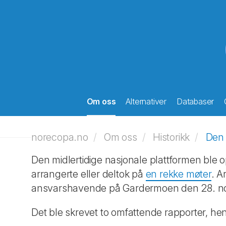
Om oss
Alternativer
Databaser
norecopa.no
Om oss
Historikk
Den 
Den midlertidige nasjonale plattformen ble 
arrangerte eller deltok på
en rekke møter
. A
ansvarshavende på Gardermoen den 28. n
Det ble skrevet to omfattende rapporter, hen