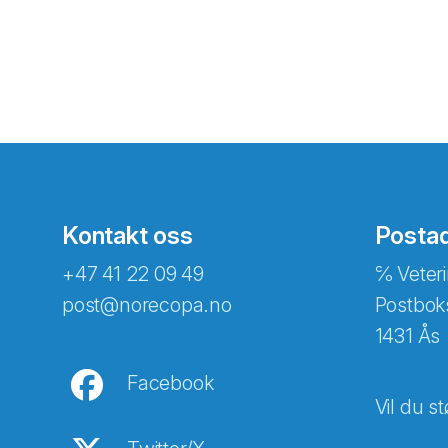
Kontakt oss
Posta
+47 41 22 09 49
℅ Veteri
post@norecopa.no
Postbok
1431 Ås
Facebook
Vil du st