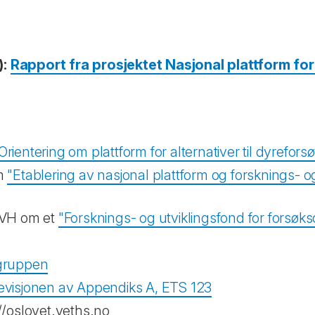
):
Rapport fra prosjektet Nasjonal plattform for 
Orientering om plattform for alternativer til dyrefors
om
"Etablering av nasjonal plattform og forsknings- og 
 NVH om et
"Forsknings- og utviklingsfond for forsøks
egruppen
 revisjonen av Appendiks A, ETS 123
://oslovet.veths.no