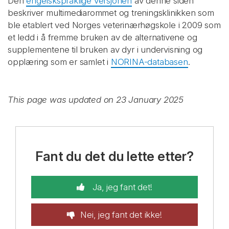
Den
engelskspråklige versjonen
av denne siden
beskriver multimediarommet og treningsklinikken som
ble etablert ved Norges veterinærhøgskole i 2009 som
et ledd i å fremme bruken av de alternativene og
supplementene til bruken av dyr i undervisning og
opplæring som er samlet i
NORINA-databasen
.
This page was updated on 23 January 2025
Fant du det du lette etter?
Ja, jeg fant det!
Nei, jeg fant det ikke!