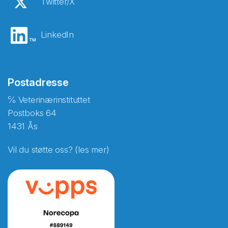
Twitter/X
LinkedIn
Postadresse
℅ Veterinærinstituttet
Postboks 64
1431 Ås
Vil du støtte oss? (les mer)