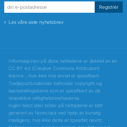
fra Norecopa
Registrér
Les våre siste nyhetsbrev
E-post
*
Recaptcha
Informasjonen på disse nettsidene er dekket av en
CC BY 4.0 (Creative Commons Attribution)
licence
, hvis ikke noe annet er spesifisert.
Tredjepartsmateriale beholder copyright og
lisensbetingelsene som er spesifisert av de
respektive rettighetsinnehaverne.
Ingen tekst eller bilder på nettsidene er blitt
generert av Norecopa ved hjelp av kunstig
intelligens, hvis ikke dette er spesifikt nevnt.