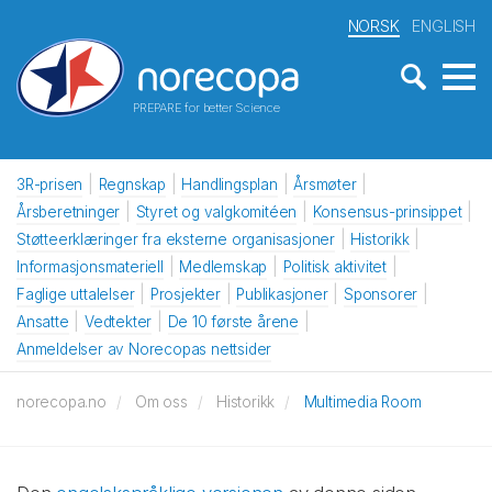
NORSK
ENGLISH
PREPARE for better Science
3R-prisen
Regnskap
Handlingsplan
Årsmøter
Årsberetninger
Styret og valgkomitéen
Konsensus-prinsippet
Støtteerklæringer fra eksterne organisasjoner
Historikk
Informasjonsmateriell
Medlemskap
Politisk aktivitet
Faglige uttalelser
Prosjekter
Publikasjoner
Sponsorer
Ansatte
Vedtekter
De 10 første årene
Anmeldelser av Norecopas nettsider
norecopa.no
Om oss
Historikk
Multimedia Room