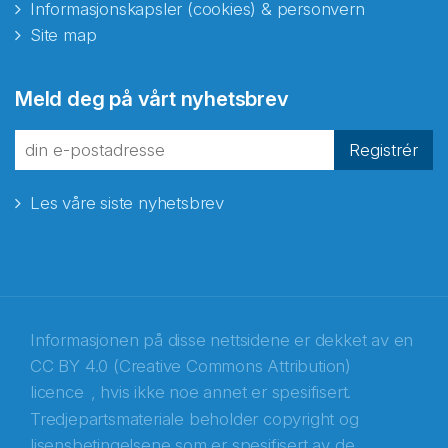
Informasjonskapsler (cookies) & personvern
Site map
Abonnér på nyhetsbrevene
Meld deg på vårt nyhetsbrev
fra Norecopa
Registrér
Les våre siste nyhetsbrev
E-post
*
Recaptcha
Informasjonen på disse nettsidene er dekket av en
CC BY 4.0 (Creative Commons Attribution)
licence
, hvis ikke noe annet er spesifisert.
Tredjepartsmateriale beholder copyright og
lisensbetingelsene som er spesifisert av de