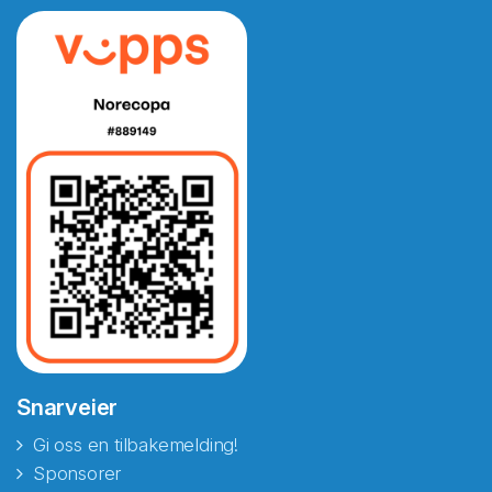
Snarveier
Gi oss en tilbakemelding!
Sponsorer