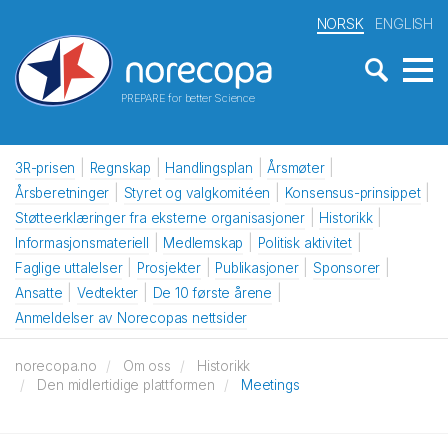
NORSK
ENGLISH
PREPARE for better Science
3R-prisen
Regnskap
Handlingsplan
Årsmøter
Årsberetninger
Styret og valgkomitéen
Konsensus-prinsippet
Støtteerklæringer fra eksterne organisasjoner
Historikk
Informasjonsmateriell
Medlemskap
Politisk aktivitet
Faglige uttalelser
Prosjekter
Publikasjoner
Sponsorer
Ansatte
Vedtekter
De 10 første årene
Anmeldelser av Norecopas nettsider
norecopa.no
Om oss
Historikk
Den midlertidige plattformen
Meetings