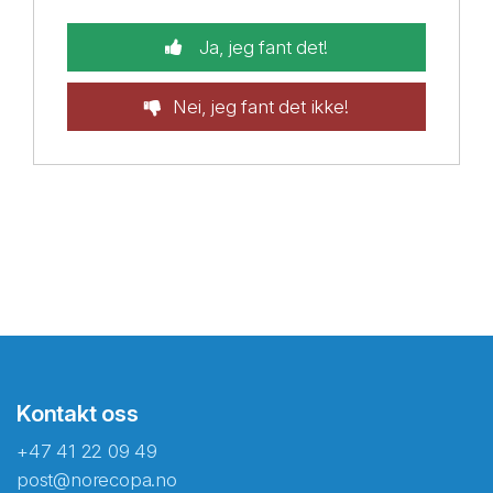
Ja, jeg fant det!
Nei, jeg fant det ikke!
Kontakt oss
+47 41 22 09 49
post@norecopa.no