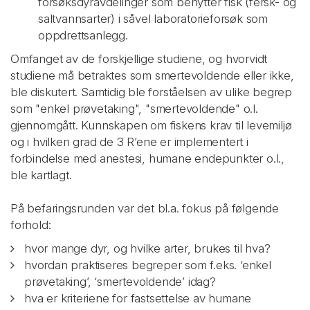
forsøksdyravdelinger som benytter fisk (fersk- og
saltvannsarter) i såvel laboratorieforsøk som
oppdrettsanlegg.
Omfanget av de forskjellige studiene, og hvorvidt
studiene må betraktes som smertevoldende eller ikke,
ble diskutert. Samtidig ble forståelsen av ulike begrep
som "enkel prøvetaking", "smertevoldende" o.l.
gjennomgått. Kunnskapen om fiskens krav til levemiljø
og i hvilken grad de 3 R’ene er implementert i
forbindelse med anestesi, humane endepunkter o.l.,
ble kartlagt.
På befaringsrunden var det bl.a. fokus på følgende
forhold:
hvor mange dyr, og hvilke arter, brukes til hva?
hvordan praktiseres begreper som f.eks. ‘enkel
prøvetaking’, ‘smertevoldende’ idag?
hva er kriteriene for fastsettelse av humane