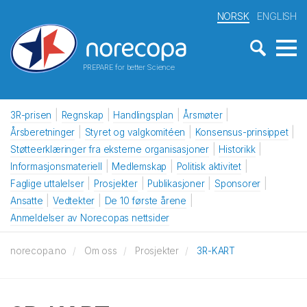
NORSK
ENGLISH
PREPARE for better Science
3R-prisen
Regnskap
Handlingsplan
Årsmøter
Årsberetninger
Styret og valgkomitéen
Konsensus-prinsippet
Støtteerklæringer fra eksterne organisasjoner
Historikk
Informasjonsmateriell
Medlemskap
Politisk aktivitet
Faglige uttalelser
Prosjekter
Publikasjoner
Sponsorer
Ansatte
Vedtekter
De 10 første årene
Anmeldelser av Norecopas nettsider
norecopa.no
Om oss
Prosjekter
3R-KART