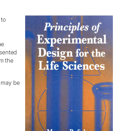
 to
he
esented
om the
ok may be