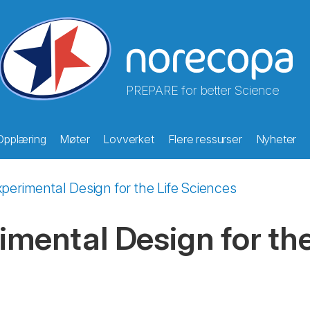
PREPARE for better Science
Opplæring
Møter
Lovverket
Flere ressurser
Nyheter
xperimental Design for the Life Sciences
rimental Design for th