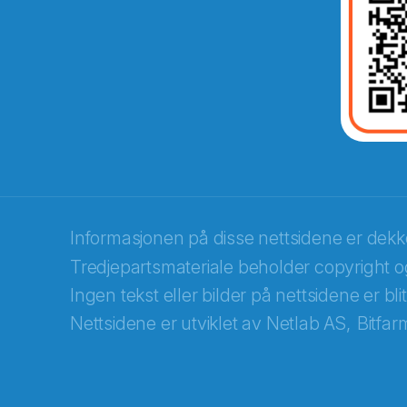
E-post
*
Recaptcha
Informasjonen på disse nettsidene er dek
Tredjepartsmateriale beholder copyright og
Ingen tekst eller bilder på nettsidene er bl
Nettsidene er utviklet av
Netlab AS,
Bitfar