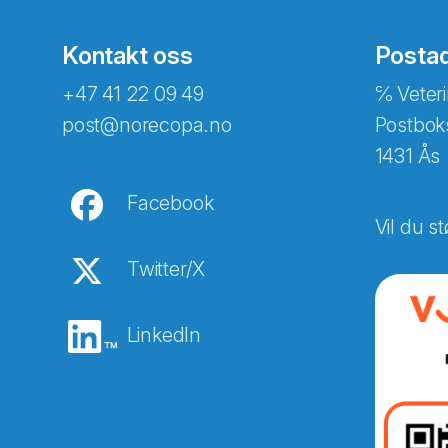
Kontakt oss
Posta
+47 41 22 09 49
℅ Veteri
post@norecopa.no
Postbok
1431 Ås
Facebook
Vil du st
Twitter/X
LinkedIn
Abonnér på nyhetsbreven