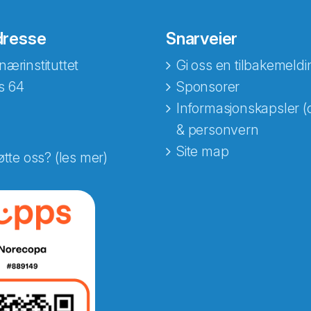
dresse
Snarveier
nærinstituttet
Gi oss en tilbakemeldi
s 64
Sponsorer
Informasjonskapsler (
& personvern
Site map
øtte oss? (les mer)
e fra Norecopa