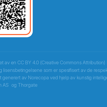
ket av en
CC BY 4.0 (Creative Commons Attribution) 
 lisensbetingelsene som er spesifisert av de respek
itt generert av Norecopa ved hjelp av kunstig intellige
m AS
og
Thorgate