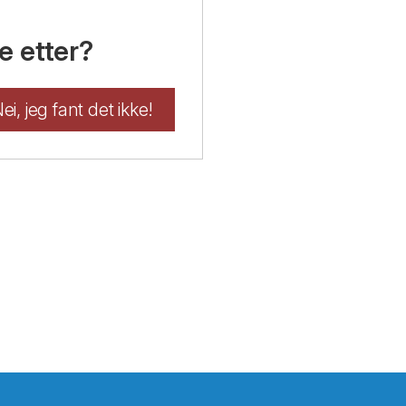
e etter?
ei, jeg fant det ikke!