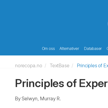
Om oss
Alternativer
Databaser
norecopa.no
TextBase
Principles of E
Principles of Expe
By Selwyn, Murray R.