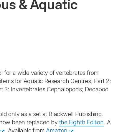
ous & Aquatic
 for a wide variety of vertebrates from
stems for Aquatic Research Centres; Part 2:
Part 3: Invertebrates Cephalopods; Decapod
old only as a set at Blackwell Publishing.
s now been replaced by
the Eighth Edition
. A
. Available from
Amazon
.