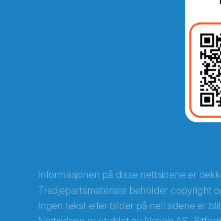
Abonnér på nyhetsbreven
E-post
*
Recaptcha
Informasjonen på disse nettsidene er dek
Tredjepartsmateriale beholder copyright og
Ingen tekst eller bilder på nettsidene er bl