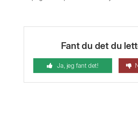
Fant du det du lett
Ja, jeg fant det!
N