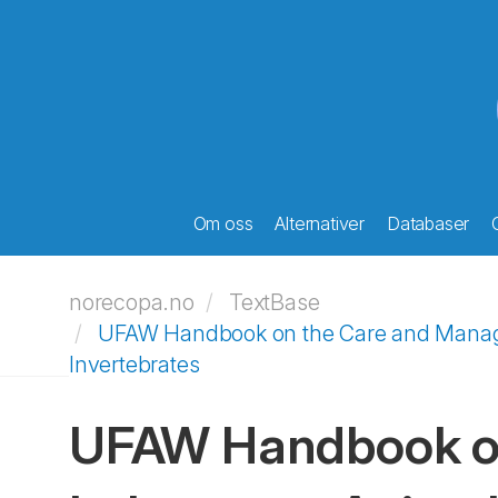
Om oss
Alternativer
Databaser
norecopa.no
TextBase
UFAW Handbook on the Care and Managem
Invertebrates
UFAW Handbook on