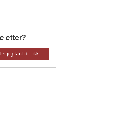
e etter?
ei, jeg fant det ikke!