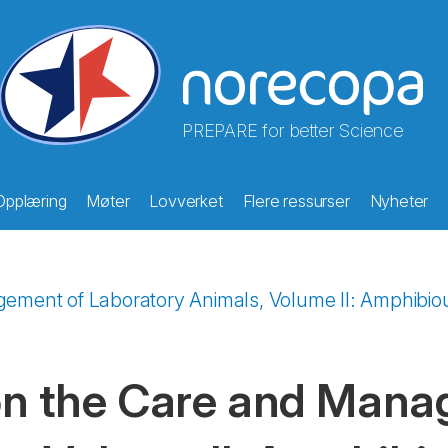
PREPARE for better Science
Opplæring
Møter
Lovverket
Flere ressurser
Nyheter
ent of Laboratory Animals, Volume II: Amphibiou
 the Care and Mana