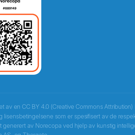
e fra Norecopa
ket av en
CC BY 4.0 (Creative Commons Attribution) 
 lisensbetingelsene som er spesifisert av de respek
itt generert av Norecopa ved hjelp av kunstig intellige