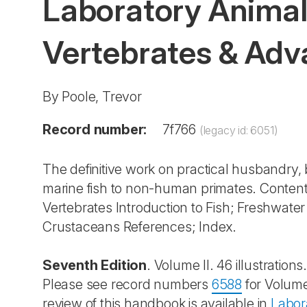
Laboratory Animal
Vertebrates & Adv
By Poole, Trevor
Record number:
7f766
(legacy id: 6051)
The definitive work on practical husbandry, 
marine fish to non-human primates. Contents
Vertebrates Introduction to Fish; Freshwate
Crustaceans References; Index.
Seventh Edition
. Volume II. 46 illustratio
Please see record numbers
6588
for Volum
review of this handbook is available in
Labor