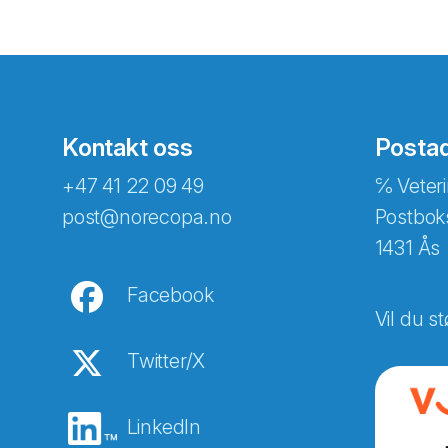
Kontakt oss
Posta
+47 41 22 09 49
℅ Veteri
post@norecopa.no
Postbok
1431 Ås
Facebook
Vil du st
Twitter/X
LinkedIn