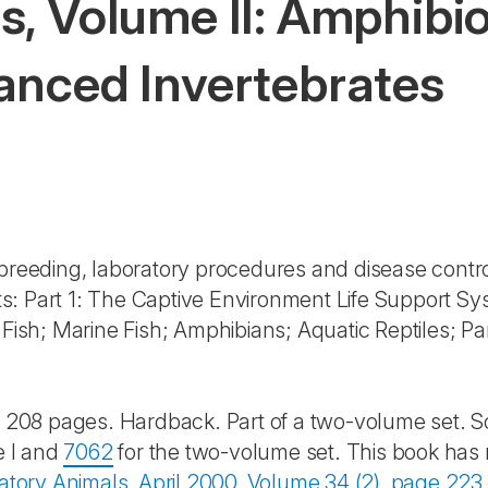
s, Volume II: Amphibi
anced Invertebrates
breeding, laboratory procedures and disease control
: Part 1: The Captive Environment Life Support Sy
r Fish; Marine Fish; Amphibians; Aquatic Reptiles; 
ns. 208 pages. Hardback. Part of a two-volume set. S
e I and
7062
for the two-volume set. This book ha
atory Animals, April 2000, Volume 34 (2), page 223