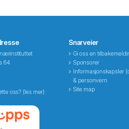
dresse
Snarveier
nærinstituttet
Gi oss en tilbakemeldi
s 64
Sponsorer
Informasjonskapsler (
& personvern
Site map
øtte oss? (les mer)