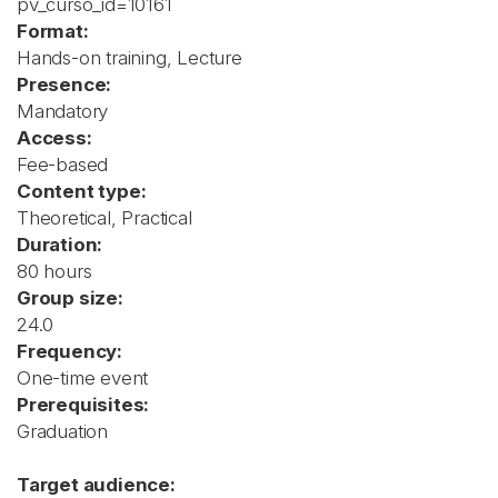
pv_curso_id=10161
Format:
Hands-on training, Lecture
Presence:
Mandatory
Access:
Fee-based
Content type:
Theoretical, Practical
Duration:
80 hours
Group size:
24.0
Frequency:
One-time event
Prerequisites:
Graduation
Target audience: