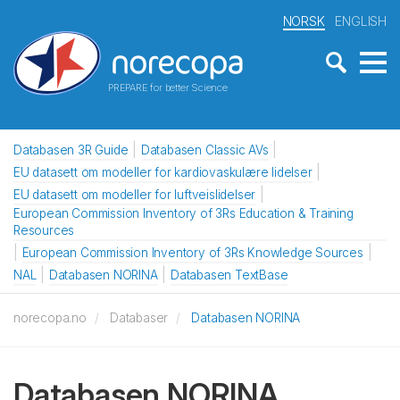
NORSK
ENGLISH
PREPARE for better Science
Databasen 3R Guide
Databasen Classic AVs
EU datasett om modeller for kardiovaskulære lidelser
EU datasett om modeller for luftveislidelser
European Commission Inventory of 3Rs Education & Training
Resources
European Commission Inventory of 3Rs Knowledge Sources
NAL
Databasen NORINA
Databasen TextBase
norecopa.no
Databaser
Databasen NORINA
Databasen NORINA