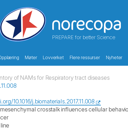
PREPARE for better Science
Opplæring
Møter
Lovverket
Flere ressurser
Nyheter
ory of NAMs for Respiratory tract diseases
.11.008
i.org/10.1016/j.biomaterials.2017.11.008
l-mesenchymal crosstalk influences cellular behavio
cer
line