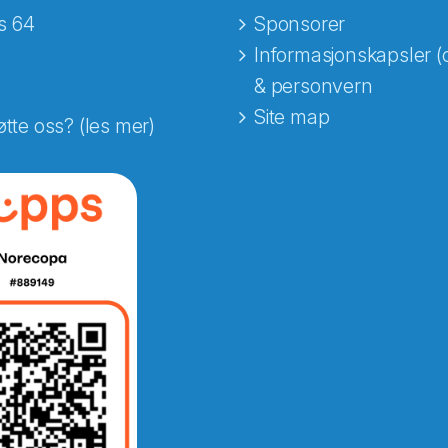
s 64
Sponsorer
Informasjonskapsler (
& personvern
Site map
øtte oss? (les mer)
e fra Norecopa