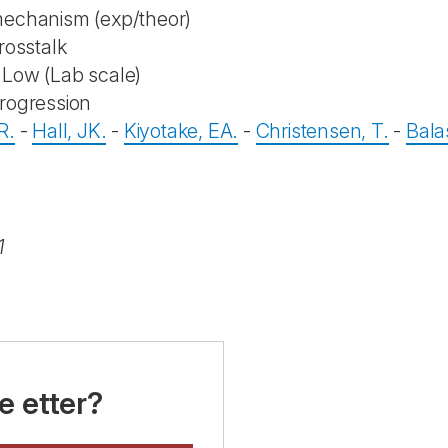
mechanism (exp/theor)
rosstalk
Low (Lab scale)
rogression
R.
-
Hall, JK.
-
Kiyotake, EA.
-
Christensen, T.
-
Bala
1
e etter?