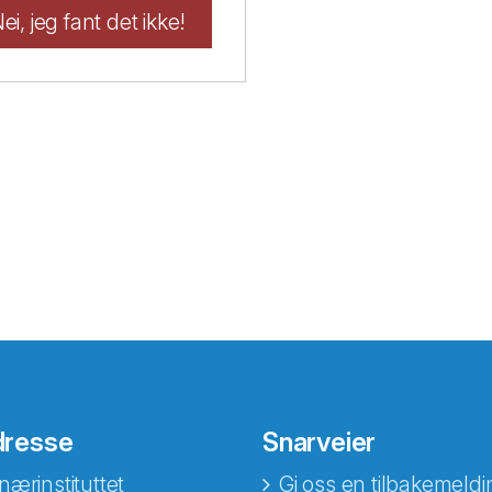
ei, jeg fant det ikke!
dresse
Snarveier
nærinstituttet
Gi oss en tilbakemeldi