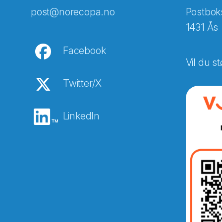
post@norecopa.no
Postbok
1431 Ås
Facebook
Vil du st
Twitter/X
LinkedIn
Abonnér på nyhetsbreven
E-post
*