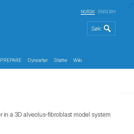
NORSK
ENGLISH
PREPARE
Dyrearter
Støtte
Wiki
r in a 3D alveolus-fibroblast model system