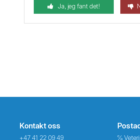
Ja, jeg fant det!
N
Kontakt oss
Posta
+47 41 22 09 49
℅ Veteri