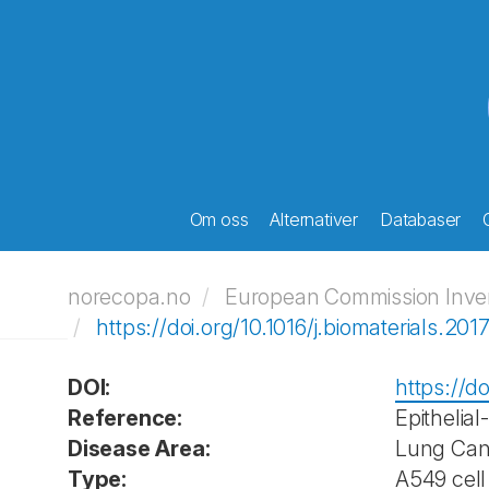
Om oss
Alternativer
Databaser
norecopa.no
European Commission Invent
https://doi.org/10.1016/j.biomaterials.2017
DOI:
https://do
Reference:
Epithelia
Disease Area:
Lung Can
Type:
A549 cell 