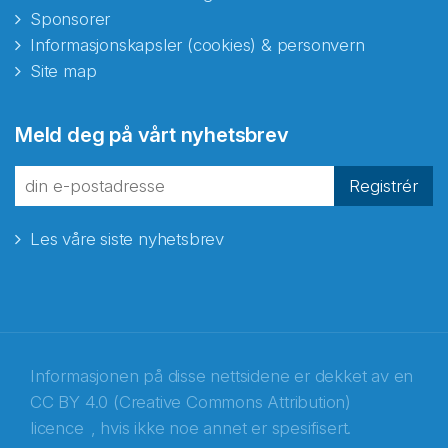
Sponsorer
Informasjonskapsler (cookies) & personvern
Site map
Abonnér på nyhetsbrevene
Meld deg på vårt nyhetsbrev
fra Norecopa
Registrér
Les våre siste nyhetsbrev
E-post
*
Recaptcha
Informasjonen på disse nettsidene er dekket av en
CC BY 4.0 (Creative Commons Attribution)
licence
, hvis ikke noe annet er spesifisert.