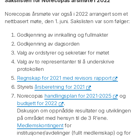
Sakslisten for Norecopas årsmøte i 2022
Norecopas årsmøte var også i 2022 arrangert som et
nettbasert møte, den 1. juni. Sakslisten var som følger:
Godkjenning av innkalling og fullmakter
Godkjenning av dagsorden
Valg av ordstyrer og sekretær for møtet
Valg av to representanter til å underskrive
protokollen
Regnskap for 2021 med revisors rapport
Styrets
årsberetning for 2021
Norecopas
handlingsplan for 2021-2025
og
budsjett for 2022
.
Diskusjon om oppnådde resultater og utviklingen
på området med hensyn til de 3 R'ene.
Medlemskontingent
for
institusjoner/avdelinger (fullt medlemskap) og for