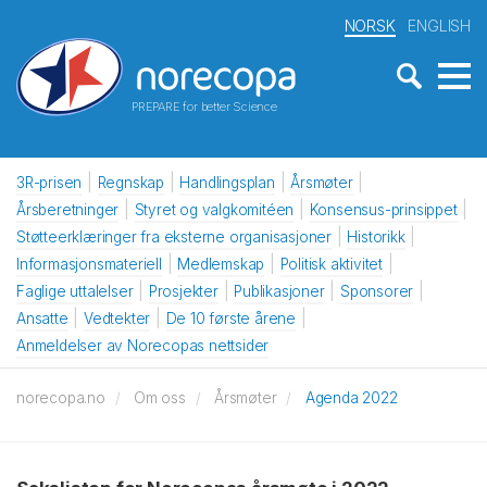
NORSK
ENGLISH
PREPARE for better Science
3R-prisen
Regnskap
Handlingsplan
Årsmøter
Årsberetninger
Styret og valgkomitéen
Konsensus-prinsippet
Støtteerklæringer fra eksterne organisasjoner
Historikk
Informasjonsmateriell
Medlemskap
Politisk aktivitet
Faglige uttalelser
Prosjekter
Publikasjoner
Sponsorer
Ansatte
Vedtekter
De 10 første årene
Anmeldelser av Norecopas nettsider
norecopa.no
Om oss
Årsmøter
Agenda 2022