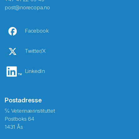
post@norecopa.no
Facebook
Twitter/X
LinkedIn
Postadresse
℅ Veterinærinstituttet
Postboks 64
1431 Ås