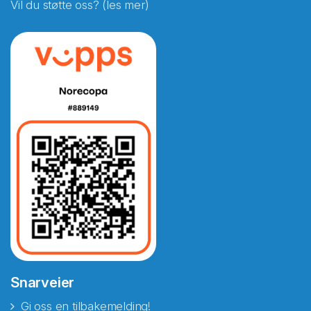
Vil du støtte oss? (les mer)
Snarveier
Gi oss en tilbakemelding!