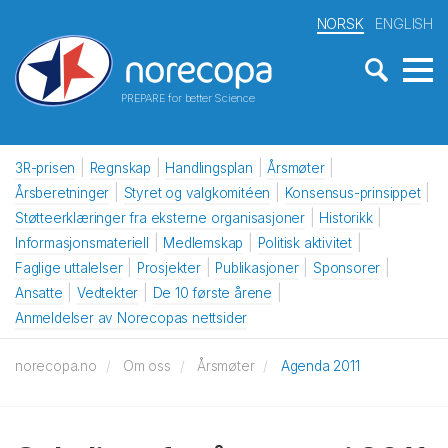
NORSK
ENGLISH
PREPARE for better Science
3R-prisen
Regnskap
Handlingsplan
Årsmøter
Årsberetninger
Styret og valgkomitéen
Konsensus-prinsippet
Støtteerklæringer fra eksterne organisasjoner
Historikk
Informasjonsmateriell
Medlemskap
Politisk aktivitet
Faglige uttalelser
Prosjekter
Publikasjoner
Sponsorer
Ansatte
Vedtekter
De 10 første årene
Anmeldelser av Norecopas nettsider
norecopa.no
Om oss
Årsmøter
Agenda 2011