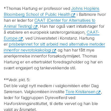
*Thomas Hartung er professor ved
Johns Hopkins
Bloomberg School of Public Health
i Baltimore hvor
han er leder for
CAAT (Center for Alternatives to
Animal Testing)
. Han har også vært initiativtager for
å etablere en europeisk søsterorganisasjon,
CAAT-
Europe
, ved Universitetet i Konstanz. Hartung
er
prisbelønnet for sitt arbeid med alternative metoder
innenfor nevrotoksikologi
og han har fått mye
anerkjennelse innenfor forsøksdyrmiljøet. Thomas
Hartung er en ettertraktet foredragsholder og har en
svært engasjert og tankevekkende stil.
**Vedr. pkt. 5:
Det ble valgt nytt medlem i valgkomitéen etter Dag
Sørensen. Valgkomitéen innstilte
Tore Kristiansen
,
leder for faggruppen Dyrevelferd ved
Havforskningsinstituttet, til dette vervet og han ble
valgt av årsmøtet.