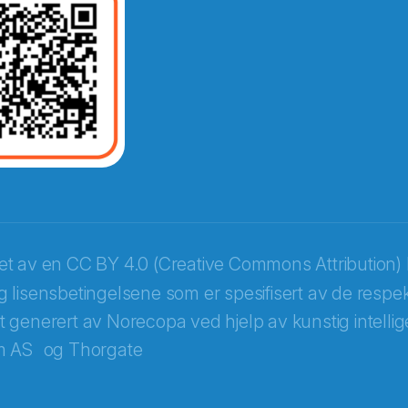
ket av en
CC BY 4.0 (Creative Commons Attribution) 
 lisensbetingelsene som er spesifisert av de respek
itt generert av Norecopa ved hjelp av kunstig intellige
m AS
og
Thorgate