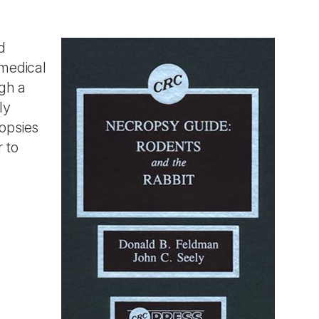
d
omedical
ugh a
ly
ropsies
 to