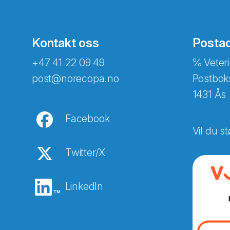
Kontakt oss
Posta
+47 41 22 09 49
℅ Veteri
post@norecopa.no
Postbok
1431 Ås
Facebook
Vil du st
Twitter/X
LinkedIn
Abonnér på nyhetsbreven