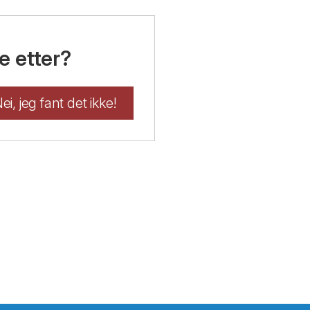
e etter?
ei, jeg fant det ikke!