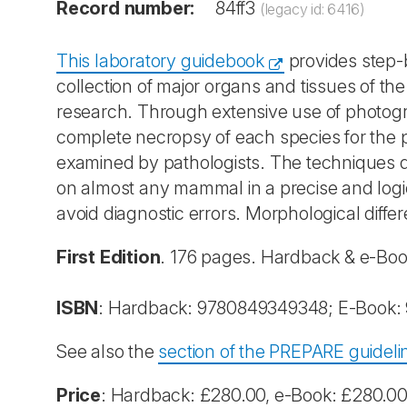
Record number:
84ff3
(legacy id: 6416)
This laboratory guidebook
provides step-b
collection of major organs and tissues of t
research. Through extensive use of photogra
complete necropsy of each species for the p
examined by pathologists. The techniques de
on almost any mammal in a precise and logica
avoid diagnostic errors. Morphological diff
First Edition
. 176 pages. Hardback & e-Bo
ISBN
: Hardback: 9780849349348; E-Book
See also the
section of the PREPARE guidel
Price
: Hardback: £280.00, e-Book: £280.0