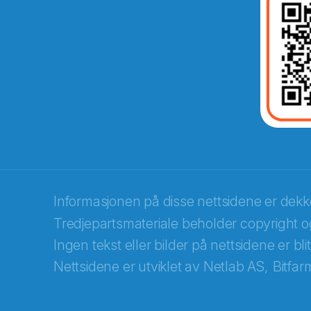
E-post
*
Recaptcha
Informasjonen på disse nettsidene er dek
Tredjepartsmateriale beholder copyright og
Ingen tekst eller bilder på nettsidene er bl
Nettsidene er utviklet av
Netlab AS,
Bitfar