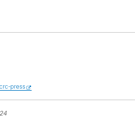
crc-press
024