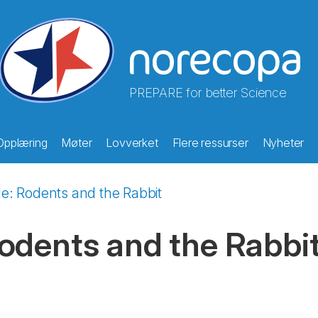
PREPARE for better Science
Opplæring
Møter
Lovverket
Flere ressurser
Nyheter
e: Rodents and the Rabbit
odents and the Rabbi