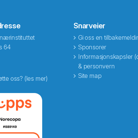
dresse
Snarveier
nærinstituttet
Gi oss en tilbakemeldi
s 64
Sponsorer
Informasjonskapsler (
& personvern
Site map
øtte oss? (les mer)
e fra Norecopa