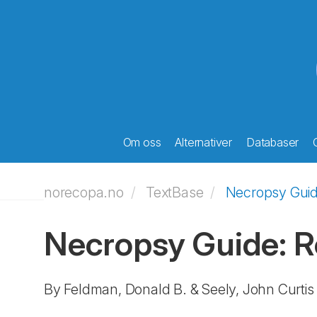
Om oss
Alternativer
Databaser
norecopa.no
TextBase
Necropsy Guid
Necropsy Guide: R
By Feldman, Donald B. & Seely, John Curtis