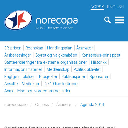
NORSK
ENGLISH
PREPARE for better Science
3R-prisen
Regnskap
Handlingsplan
Årsmøter
Årsberetninger
Styret og valgkomitéen
Konsensus-prinsippet
Støtteerklæringer fra eksterne organisasjoner
Historikk
Informasjonsmateriell
Medlemskap
Politisk aktivitet
Faglige uttalelser
Prosjekter
Publikasjoner
Sponsorer
Ansatte
Vedtekter
De 10 første årene
Anmeldelser av Norecopas nettsider
norecopa.no
Om oss
Årsmøter
Agenda 2016