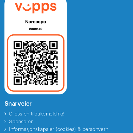
Snarveier
Gi oss en tilbakemelding!
Sponsorer
Informasjonskapsler (cookies) & personvern