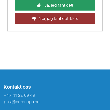
Ja, jeg fant det!
Nei, jeg fant det ikke!
Kontakt oss
+47 41 22 09 49
post@norecopa.no