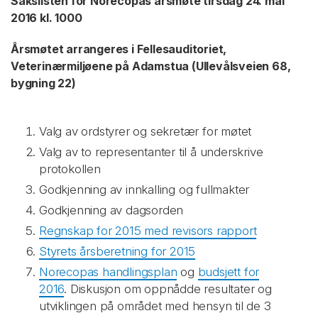
Sakslisten for Norecopas årsmøte tirsdag 24. mai
2016 kl. 1000
Årsmøtet arrangeres i Fellesauditoriet,
Veterinærmiljøene på Adamstua (Ullevålsveien 68,
bygning 22)
Valg av ordstyrer og sekretær for møtet
Valg av to representanter til å underskrive
protokollen
Godkjenning av innkalling og fullmakter
Godkjenning av dagsorden
Regnskap for 2015 med revisors rapport
Styrets årsberetning for 2015
Norecopas handlingsplan
og
budsjett for
2016
. Diskusjon om oppnådde resultater og
utviklingen på området med hensyn til de 3