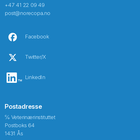
+47 41 22 09 49
post@norecopa.no
Facebook
Twitter/X
LinkedIn
Postadresse
℅ Veterinærinstituttet
Postboks 64
1431 Ås