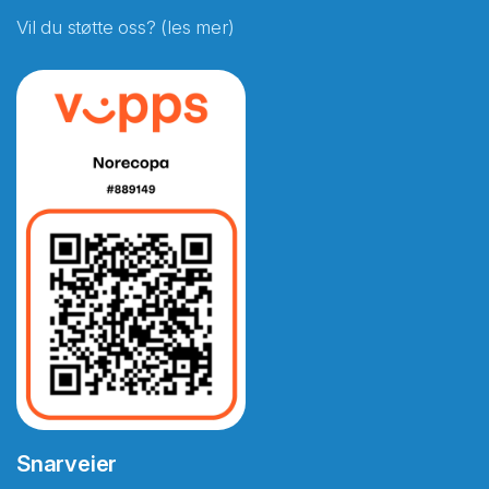
Vil du støtte oss? (les mer)
Snarveier