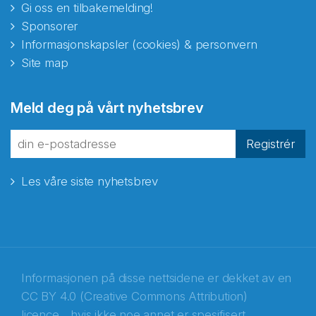
Gi oss en tilbakemelding!
Sponsorer
Informasjonskapsler (cookies) & personvern
Site map
Abonnér på nyhetsbrevene
Meld deg på vårt nyhetsbrev
fra Norecopa
Registrér
Les våre siste nyhetsbrev
E-post
*
Recaptcha
Informasjonen på disse nettsidene er dekket av en
CC BY 4.0 (Creative Commons Attribution)
licence
, hvis ikke noe annet er spesifisert.