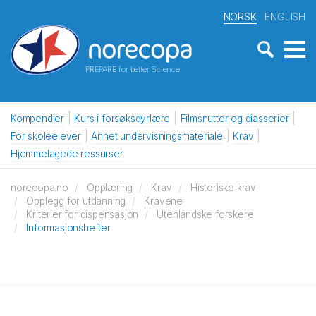
NORSK
ENGLISH
PREPARE for better Science
Kompendier
Kurs i forsøksdyrlære
Filmsnutter og diasserier
For skoleelever
Annet undervisningsmateriale
Krav
Hjemmelagede ressurser
norecopa.no
Opplæring
Krav
Historiske krav
Opplegg for utdanning
Kravene
Kriterier for dispensasjon
Utenlandske forskere
Informasjonshefter