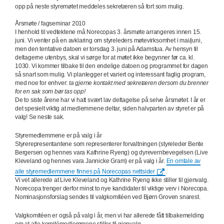
opp på neste styremøtet meddeles sekretæren så fort som mulig.
Årsmøte / fagseminar 2010
I henhold til vedtektene må Norecopas 3. årsmøte arrangeres innen 15.
juni. Vi venter på en avklaring om styreleders møtevirksomhet i mai/juni,
men den tentative datoen er torsdag 3. juni på Adamstua. Av hensyn til
deltagerne utenbys, skal vi sørge for at møtet ikke begynner før ca. kl.
1030. Vi kommer tilbake til den endelige datoen og programmet for dagen
så snart som mulig. Vi planlegger et variert og interessant faglig program,
med noe for enhver:
t
a gjerne kontakt med sekretæren dersom du brenner
for en sak som bør tas opp!
De to siste årene har vi hatt svært lav deltagelse på selve årsmøtet. I år er
det spesielt viktig at medlemmene deltar, siden halvparten av styret er på
valg! Se neste sak.
Styremedlemmene er på valg i år
Styrerepresentantene som representerer forvaltningen (styreleder Bente
Bergersen og hennes vara Kathrine Ryeng) og dyrevernbevegelsen (Live
Kleveland og hennes vara Jannicke Gram) er på valg i år.
En omtale av
alle styremedlemmene finnes på Norecopas nettsider
.
Vi vet allerede at Live Kleveland og Kathrine Ryeng ikke stiller til gjenvalg.
Norecopa trenger derfor minst to nye kandidater til viktige verv i Norecopa.
Nominasjonsforslag sendes til valgkomitéen ved Bjørn Groven snarest.
Valgkomitéen er også på valg i år, men vi har allerede fått tilbakemelding