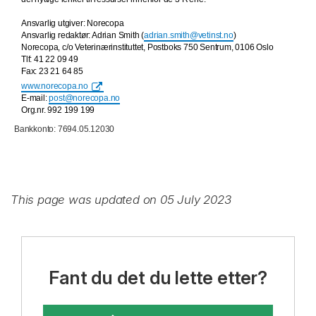
Ansvarlig utgiver: Norecopa
Ansvarlig redaktør: Adrian Smith (
adrian.smith@vetinst.no
)
Norecopa, c/o Veterinærinstituttet, Postboks 750 Sentrum, 0106 Oslo
Tlf: 41 22 09 49
Fax: 23 21 64 85
www.norecopa.no
E-mail:
post@norecopa.no
Org.nr. 992 199 199
Bankkonto: 7694.05.12030
This page was updated on 05 July 2023
Fant du det du lette etter?