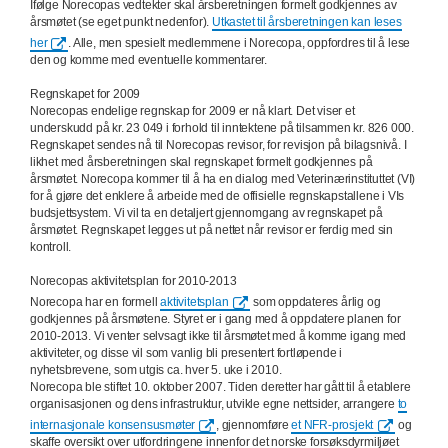
Ifølge Norecopas vedtekter skal årsberetningen formelt godkjennes av
årsmøtet (se eget punkt nedenfor).
Utkastet til årsberetningen kan leses
her
. Alle, men spesielt medlemmene i Norecopa, oppfordres til å lese
den og komme med eventuelle kommentarer.
Regnskapet for 2009
Norecopas endelige regnskap for 2009 er nå klart. Det viser et
underskudd på kr. 23 049 i forhold til inntektene på tilsammen kr. 826 000.
Regnskapet sendes nå til Norecopas revisor, for revisjon på bilagsnivå. I
likhet med årsberetningen skal regnskapet formelt godkjennes på
årsmøtet. Norecopa kommer til å ha en dialog med Veterinærinstituttet (VI)
for å gjøre det enklere å arbeide med de offisielle regnskapstallene i VIs
budsjettsystem. Vi vil ta en detaljert gjennomgang av regnskapet på
årsmøtet. Regnskapet legges ut på nettet når revisor er ferdig med sin
kontroll.
Norecopas aktivitetsplan for 2010-2013
Norecopa har en formell
aktivitetsplan
som oppdateres årlig og
godkjennes på årsmøtene. Styret er i gang med å oppdatere planen for
2010-2013. Vi venter selvsagt ikke til årsmøtet med å komme igang med
aktiviteter, og disse vil som vanlig bli presentert fortløpende i
nyhetsbrevene, som utgis ca. hver 5. uke i 2010.
Norecopa ble stiftet 10. oktober 2007. Tiden deretter har gått til å etablere
organisasjonen og dens infrastruktur, utvikle egne nettsider, arrangere
to
internasjonale konsensusmøter
, gjennomføre
et NFR-prosjekt
og
skaffe oversikt over utfordringene innenfor det norske forsøksdyrmiljøet