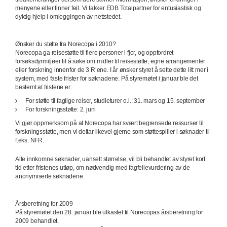
menyene eller finner feil. Vi takker EDB Totalpartner for entusiastisk og
dyktig hjelp i omleggingen av nettstedet.
Ønsker du støtte fra Norecopa i 2010?
Norecopa ga reisestøtte til flere personer i fjor, og oppfordret
forsøksdyrmiljøer til å søke om midler til reisestøtte, egne arrangementer
eller forskning innenfor de 3 R’ene. I år ønsker styret å sette dette litt mer i
system, med faste frister for søknadene. På styremøtet i januar ble det
bestemt at fristene er:
For støtte til faglige reiser, studieturer o.l.: 31. mars og 15. september
For forskningsstøtte: 2. juni
Vi gjør oppmerksom på at Norecopa har svært begrensede ressurser til
forskningsstøtte, men vi deltar likevel gjerne som støttespiller i søknader til
f.eks. NFR.
Alle innkomne søknader, uansett størrelse, vil bli behandlet av styret kort
tid etter fristenes utløp, om nødvendig med fagfellevurdering av de
anonymiserte søknadene.
Årsberetning for 2009
På styremøtet den 28. januar ble utkastet til Norecopas årsberetning for
2009 behandlet.