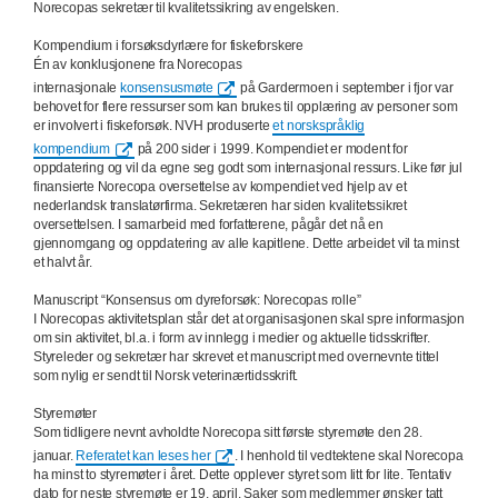
Norecopas sekretær til kvalitetssikring av engelsken.
Kompendium i forsøksdyrlære for fiskeforskere
Én av konklusjonene fra Norecopas
internasjonale
konsensusmøte
på Gardermoen i september i fjor var
behovet for flere ressurser som kan brukes til opplæring av personer som
er involvert i fiskeforsøk. NVH produserte
et norskspråklig
kompendium
på 200 sider i 1999. Kompendiet er modent for
oppdatering og vil da egne seg godt som internasjonal ressurs. Like før jul
finansierte Norecopa oversettelse av kompendiet ved hjelp av et
nederlandsk translatørfirma. Sekretæren har siden kvalitetssikret
oversettelsen. I samarbeid med forfatterene, pågår det nå en
gjennomgang og oppdatering av alle kapitlene. Dette arbeidet vil ta minst
et halvt år.
Manuscript “Konsensus om dyreforsøk: Norecopas rolle”
I Norecopas aktivitetsplan står det at organisasjonen skal spre informasjon
om sin aktivitet, bl.a. i form av innlegg i medier og aktuelle tidsskrifter.
Styreleder og sekretær har skrevet et manuscript med overnevnte tittel
som nylig er sendt til Norsk veterinærtidsskrift.
Styremøter
Som tidligere nevnt avholdte Norecopa sitt første styremøte den 28.
januar.
Referatet kan leses her
. I henhold til vedtektene skal Norecopa
ha minst to styremøter i året. Dette opplever styret som litt for lite. Tentativ
dato for neste styremøte er 19. april. Saker som medlemmer ønsker tatt