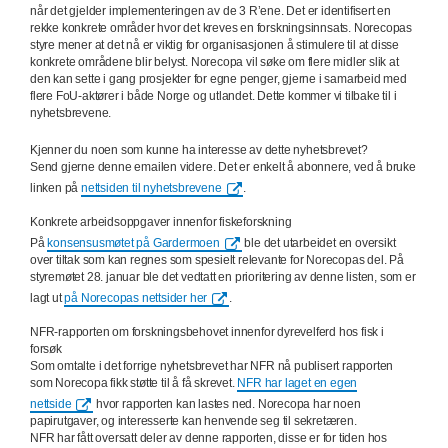
når det gjelder implementeringen av de 3 R’ene. Det er identifisert en
rekke konkrete områder hvor det kreves en forskningsinnsats. Norecopas
styre mener at det nå er viktig for organisasjonen å stimulere til at disse
konkrete områdene blir belyst. Norecopa vil søke om flere midler slik at
den kan sette i gang prosjekter for egne penger, gjerne i samarbeid med
flere FoU-aktører i både Norge og utlandet. Dette kommer vi tilbake til i
nyhetsbrevene.
Kjenner du noen som kunne ha interesse av dette nyhetsbrevet?
Send gjerne denne emailen videre. Det er enkelt å abonnere, ved å bruke
linken på
nettsiden til nyhetsbrevene
.
Konkrete arbeidsoppgaver innenfor fiskeforskning
På
konsensusmøtet på Gardermoen
ble det utarbeidet en oversikt
over tiltak som kan regnes som spesielt relevante for Norecopas del. På
styremøtet 28. januar ble det vedtatt en prioritering av denne listen, som er
lagt ut
på Norecopas nettsider her
.
NFR-rapporten om forskningsbehovet innenfor dyrevelferd hos fisk i
forsøk
Som omtalte i det forrige nyhetsbrevet har NFR nå publisert rapporten
som Norecopa fikk støtte til å få skrevet.
NFR har laget en egen
nettside
hvor rapporten kan lastes ned. Norecopa har noen
papirutgaver, og interesserte kan henvende seg til sekretæren.
NFR har fått oversatt deler av denne rapporten, disse er for tiden hos