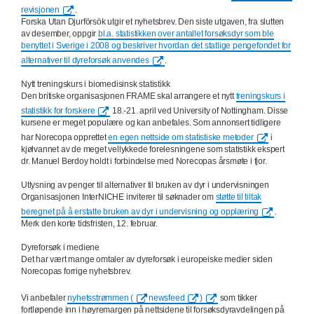
revisjonen
.
Forska Utan Djurförsök utgir et nyhetsbrev. Den siste utgaven, fra slutten
av desember, oppgir
bl.a. statistikken over antallet forsøksdyr som ble
benyttet i Sverige i 2008 og beskriver hvordan det statlige pengefondet for
alternativer til dyreforsøk anvendes
.
Nytt treningskurs i biomedisinsk statistikk
Den britiske organisasjonen FRAME skal arrangere et nytt
treningskurs i
statistikk for forskere
18.-21. april ved University of Nottingham. Disse
kursene er meget populære og kan anbefales. Som annonsert tidligere
har Norecopa opprettet
en egen nettside om statistiske metoder
i
kjølvannet av de meget vellykkede forelesningene som statistikk ekspert
dr. Manuel Berdoy holdt i forbindelse med Norecopas årsmøte i fjor.
Utlysning av penger til alternativer til bruken av dyr i undervisningen
Organisasjonen InterNICHE inviterer til søknader om
støtte til tiltak
beregnet på å erstatte bruken av dyr i undervisning og opplæring
.
Merk den korte tidsfristen, 12. februar.
Dyreforsøk i mediene
Det har vært mange omtaler av dyreforsøk i europeiske medier siden
Norecopas forrige nyhetsbrev.
Vi anbefaler
nyhetsstrømmen (
newsfeed
)
som tikker
fortløpende inn i høyremargen på nettsidene til forsøksdyravdelingen på