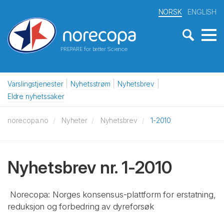
NORSK
ENGLISH
PREPARE for better Science
Varslingstjenester
Nyhetsstrøm
Nyhetsbrev
Eldre nyhetssaker
norecopa.no
Nyheter
Nyhetsbrev
1-2010
Nyhetsbrev nr. 1-2010
Norecopa: Norges konsensus-plattform for erstatning,
reduksjon og forbedring av dyreforsøk