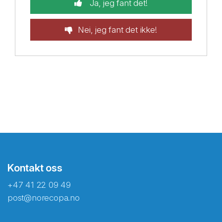
Ja, jeg fant det!
Nei, jeg fant det ikke!
Kontakt oss
+47 41 22 09 49
post@norecopa.no