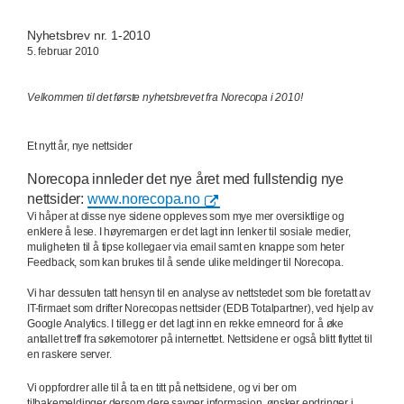
Nyhetsbrev nr. 1-2010
5. februar 2010
Velkommen til det første nyhetsbrevet fra Norecopa i 2010!
Et nytt år, nye nettsider
Norecopa innleder det nye året med fullstendig nye
nettsider:
www.norecopa.no
Vi håper at disse nye sidene oppleves som mye mer oversiktlige og
enklere å lese. I høyremargen er det lagt inn lenker til sosiale medier,
muligheten til å tipse kollegaer via email samt en knappe som heter
Feedback, som kan brukes til å sende ulike meldinger til Norecopa.
Vi har dessuten tatt hensyn til en analyse av nettstedet som ble foretatt av
IT-firmaet som drifter Norecopas nettsider (EDB Totalpartner), ved hjelp av
Google Analytics. I tillegg er det lagt inn en rekke emneord for å øke
antallet treff fra søkemotorer på internettet. Nettsidene er også blitt flyttet til
en raskere server.
Vi oppfordrer alle til å ta en titt på nettsidene, og vi ber om
tilbakemeldinger dersom dere savner informasjon, ønsker endringer i