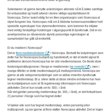
om at alle komitémedlemmene stiller til gjenvalg.
Sekretæren vil gjerne benytte anledningen allerede nå til å takke samtlige
for entusiastisk og hardt arbeid i denne viktige oppstartsfasen til
Norecopa. Det er svært viktig for en liten organisasjon som Norecopa at
styret fungerer bra. Norecopas mål om å tilstrebe
konsensus
medfører helt
spesielle egenskaper hos styremedlemmene, som kommer fra miljøer
med veldig forskjellige holdninger i utgangspunkt til dyreforsøk. Det er en
anerkjennelse av nåværende styrets personlige egenskaper at
samarbeidet har gått så knirkefritt.
Er du medlem i Norecopa?
Det er
flere medlemsfordeler
i Norecopa. Bortsett fra betydningen som
dette har for Norecopas budsjett og handlekraft, er det et sterkt signal til
politikerne dersom Norecopa har en stor medlemsmasse. De fleste store
forskningsinstitusjonene i Norge er medlemmer (
se oversikt
), men i
mange tilfeller er dette medlemskapet på institusjonsnivå. Norecopa ser
gjerne at alle seksjoner/avdelinger som er aktive innenfor dyreforsøk
tegner medlemskap. Bl.a. sikrer dette at disse mindre enhetene har hver
sin kontaktperson som vil få regelmessig informasjon om Norecopas
aktiviteter. Det er kun snakk om kr. 500,- i året.
Når det gjelder personlig medlemskap (kr. 200,- i året), er det fortsatt bare
21 personer i Norge som har tegnet dette!
Vi takker alle som har tegnet medlemskap, enten personlig eller
institusjonell, og ser gjerne at flere støtter Norecopas aktivitet. Det er ingen