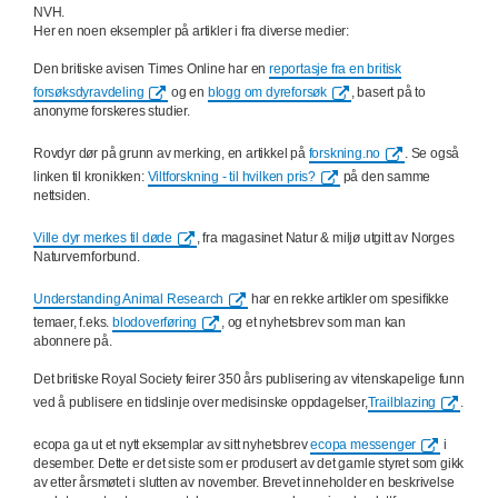
NVH
.
Her en noen eksempler på artikler i fra diverse medier:
Den britiske avisen Times Online har en
reportasje fra en britisk
forsøksdyravdeling
og en
blogg om dyreforsøk
, basert på to
anonyme forskeres studier.
Rovdyr dør på grunn av merking, en artikkel på
forskning.no
.
Se også
linken til kronikken:
Viltforskning - til hvilken pris?
på den samme
nettsiden.
Ville dyr merkes til døde
, fra magasinet Natur & miljø utgitt av Norges
Naturvernforbund.
Understanding Animal Research
har en rekke artikler om spesifikke
temaer, f.eks.
blodoverføring
,
og et nyhetsbrev som man kan
abonnere på.
Det britiske Royal Society feirer 350 års publisering av vitenskapelige funn
ved å publisere en tidslinje over medisinske oppdagelser,
Trailblazing
.
ecopa
ga ut et nytt eksemplar av sitt nyhetsbrev
ecopa messenger
i
desember. Dette er det siste som er produsert av det gamle styret som gikk
av etter årsmøtet i slutten av november. Brevet inneholder en beskrivelse