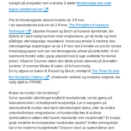
mangel på prosjekter som vi ønsker å støtte!
Medlemskap kan raskt
tegnes elektronisk her
.
Pris for fremdragende arbeid innenfor de 3 R’ene
I sin banebrytende bok om de 3 R’ene,
The Principles of Humane
Technique
, påpeker Russell og Burch at humane dyreforsøk, der
dyrene er i best mulig harmoni med omgivelsene, gir de beste og mest
pålitelige vitenskapelige resultatene. Norecopa ønsker å markere den
vitenskapelige betydningen av de 3 R’ene ved å innføre en pris for norske
forskningsgrupper som har vist fremragende arbeid på dette feltet. Vi vil i
nærmeste fremtid sette i gang arbeidet med å lage vedtekter for denne
prisen. Håpet er å kunne utdele den første prisen allerede på årsmøtet i
sommer. Vi kommer tilbake til saken så fort som mulig.
En ny utgave av boken til Russell og Burch, omdøpt til
The Three Rs and
the Humanity Criterion
, omskrevet i enklere og moderne engelsk, ble
nylig utgitt av FRAME.
Bruker du husdyr i din forskning?
Det er spesielle utfordringer knyttet til husdyrforsøk, om de gjøres på
laboratoriet eller i et tradisjonelt husdyrmiljø. Lar vi mangelen på
standardiserte husdyr med kjent mikrobiologisk status, eller de relativt
unkontrollerbare omgivelsene i et husdyrmiljø føre til at disse
dyreforsøkene utføres etter lavere standarder enn museforsøk? Er husdyr
gode modeller for komparative medisinske studier? Hvilke retningslinjer
har vi for moderne husdyrforsøk? Disse er noen av spørsmålene som