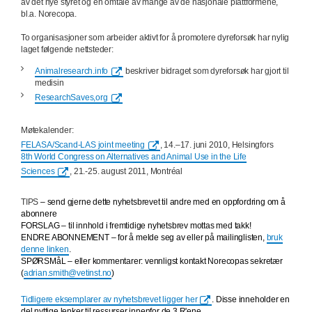
av det nye styret og en omtale av mange av de nasjonale plattformene,
bl.a. Norecopa.
To organisasjoner som arbeider aktivt for å promotere dyreforsøk har nylig
laget følgende nettsteder:
Animalresearch.info
beskriver bidraget som dyreforsøk har gjort til
medisin
ResearchSaves,org
Møtekalender:
FELASA/Scand-LAS joint meeting
, 14.–17. juni 2010, Helsingfors
8th World Congress on Alternatives and Animal Use in the Life
Sciences
, 21.-25. august 2011, Montréal
TIPS
– send gjerne dette nyhetsbrevet til andre med en oppfordring om å
abonnere
FORSLAG
– til innhold i fremtidige nyhetsbrev mottas med takk!
ENDRE ABONNEMENT – for å melde seg av eller på mailinglisten,
bruk
denne linken
.
SPØRSMåL – eller kommentarer: vennligst kontakt Norecopas sekretær
(
adrian.smith@vetinst.no
)
Tidligere eksemplarer av nyhetsbrevet ligger her
. Disse inneholder en
del nyttige lenker til ressurser innenfor de 3 R'ene.