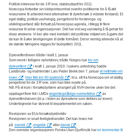
Politisk interesse for de 3 R’ene, statsbudsjett for 2011
Norecopa fortsetter sin lobbyvirksomhet ovenfor politikerne for å få økt
ressursene til arbeidet med alternativer til dyreforsøk (i videste forstand). Et
eget statlig, politisk uavhengig, pengefond for forsknings- og
utviklingsarbeid står fortsatt på Norecopas agenda, i tillegg til flere
ressurser til selve organisasjonen. Det har vist seg vanskelig å få gehør for
disse ønskene. Vi ber alle med kontakt i det politiske miljøet om å gjøre det
de kan til å øke bevilgningen til dette formålet. Det er nemlig allerede nå at
de største føringene legges for budsjettet i 2011.
Dyrevelferdloven trådte i kraft 1. januar
Som nevnt i tidligere nyhetsbrev, trådte Norges nye
lov om
dyrevelferd
i kraft 1. januar 2010. I sakens anledning hadde
Landbruks- og matminister Lars Peder Brekk den 7. januar
et nettmøte om
loven
.
Han fikk inn 60 spørsmål
, bl.a. ett fra Norecopa om et statlig
pengefond for de 3 R’ene, som han ikke svarte på.
NB. På et kurs i forsøksdyrlære arrangert på NVH denne uken ble det
oppdaget flere feil i LMDs
engelskspråklige oversettelse
av
dyrevelferdsloven (bl.a. i listen av dyreartene som dekkes av loven).
Undertegnede har skrevet til departementet om saken.
Revisjonen av EUs forsøksdyrdirektiv
Revisjonen er snart ferdigbehandlet. Det kan leses her
på
svensk
,
engelsk
eller
dansk
.
Den svenske organisasjonen Forska Utan Djurförsök har
en kommentar til