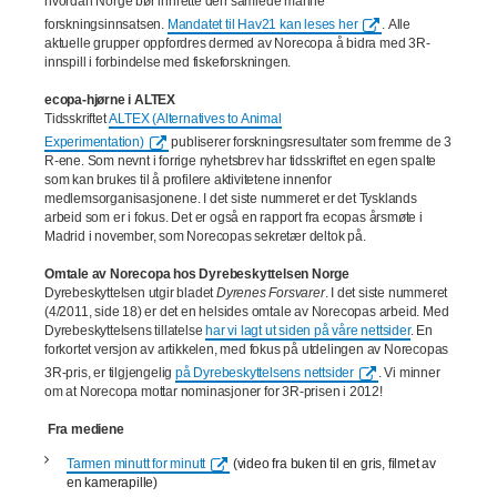
hvordan Norge bør innrette den samlede marine
forskningsinnsatsen.
Mandatet til Hav21 kan leses her
. Alle
aktuelle grupper oppfordres dermed av Norecopa å bidra med 3R-
innspill i forbindelse med fiskeforskningen.
ecopa-hjørne i ALTEX
Tidsskriftet
ALTEX (Alternatives to Animal
Experimentation)
publiserer forskningsresultater som fremme de 3
R-ene. Som nevnt i forrige nyhetsbrev har tidsskriftet en egen spalte
som kan brukes til å profilere aktivitetene innenfor
medlemsorganisasjonene. I det siste nummeret er det Tysklands
arbeid som er i fokus. Det er også en rapport fra ecopas årsmøte i
Madrid i november, som Norecopas sekretær deltok på.
Omtale av Norecopa hos Dyrebeskyttelsen Norge
Dyrebeskyttelsen utgir bladet
Dyrenes Forsvarer
. I det siste nummeret
(4/2011, side 18) er det en helsides omtale av Norecopas arbeid. Med
Dyrebeskyttelsens tillatelse
har vi lagt ut siden på våre nettsider
. En
forkortet versjon av artikkelen, med fokus på utdelingen av Norecopas
3R-pris, er tilgjengelig
på Dyrebeskyttelsens nettsider
. Vi minner
om at Norecopa mottar nominasjoner for 3R-prisen i 2012!
Fra mediene
Tarmen minutt for minutt
(video fra buken til en gris, filmet av
en kamerapille)