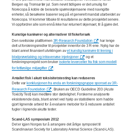
Bergen og Tromsø før jul. Som nevnt tidligere er det umulig for
Norecopa å koble de besvarte spørreskjemaene med navngitte
enheter, så besøkene baserer seg på et generelt mandat utarbeidet av
Norecopa. Vi kommer tilbake til resultatene av dette prosjektet senere.
Vi oppfordrer alle som ennå ikke har returnert skjemaet, til å gjøre det.
Kunstige kaninører og alternativer til fiskeforsøk
Den sveitsiske plattformen
3R-Research Foundation
har lenge
delt ut forskningsmidler til prosjekter innenfor de 3 R-ene. Nylig har de
blant annet finansiert utviklingen av
et kunstig kaninøre til trening i
blodprøvetaking og intravenøse injeksjoner
og et
forskningsprosjekt som bruker
isolerte leverceller fra fisk som modell
for fettløslige miljøgifter
.
Antallet fisk i akutt toksisitetstesting kan reduseres
Dette var
konklusjonen fra enda en forskningsgruppe sponset av 3R-
Research Foundation
. Bruken av OECD Guideline 203 (Acute
Toxicity Test) kan medføre stor dødelighet. Forskerne analyserte
eksisterende data, blant annet ved hjelp av statistikere som hadde
gjort lignende arbeid for å evaluere metoder for å redusere antallet
fugler i lignende akutte tester.
Scand-LAS symposium 2012
Det er igjen Norges tur å arrangere det årlige symposiet til
Scandinavian Society for Laboratory Animal Science (Scand-LAS).