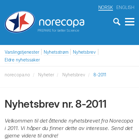
NORSK
ENGLISH
PREPARE for better Science
Varslingstjenester
Nyhetsstrøm
Nyhetsbrev
Eldre nyhetssaker
norecopa.no
Nyheter
Nyhetsbrev
8-2011
Nyhetsbrev nr. 8-2011
Velkommen til det åttende nyhetsbrevet fra Norecopa
i 2011. Vi håper du finner dette av interesse. Send det
gjerne videre til andre!