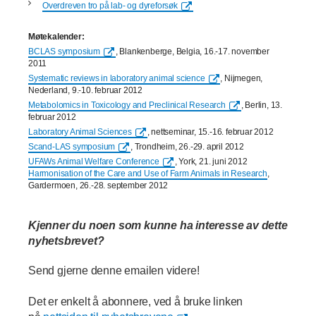
Overdreven tro på lab- og dyreforsøk
Møtekalender:
BCLAS symposium
, Blankenberge, Belgia, 16.-17. november
2011
Systematic reviews in laboratory animal science
, Nijmegen,
Nederland, 9.-10. februar 2012
Metabolomics in Toxicology and Preclinical Research
, Berlin, 13.
februar 2012
Laboratory Animal Sciences
, nettseminar, 15.-16. februar 2012
Scand-LAS symposium
, Trondheim, 26.-29. april 2012
UFAWs Animal Welfare Conference
, York, 21. juni 2012
Harmonisation of the Care and Use of Farm Animals in Research
,
Gardermoen, 26.-28. september 2012
Kjenner du noen som kunne ha interesse av dette
nyhetsbrevet?
Send gjerne denne emailen videre!
Det er enkelt å abonnere, ved å bruke linken