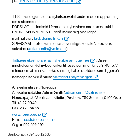
på
nettsiden til nyhetsbrevene
.
TIPS
– send gjerne dette nyhetsbrevet til andre med en oppfordring
om å abonnere
FORSLAG
– til innhold i fremtidige nyhetsbrev mottas med takk!
ENDRE ABONNEMENT – for å melde seg av eller på
mailinglisten,
bruk denne linken
.
SPØRSMÅL – eller kommentarer: vennligst kontakt Norecopas
sekretær (
adrian.smith@vetinst.no
)
Tidligere eksemplarer av nyhetsbrevet ligger her
. Disse
inneholder en del nyttige lenker til ressurser innenfor de 3 R'ene. Vi
minner om at man kan søke samtidig i alle nettsidene som ligger på
norecopa.no ved å bruke
søkefeltet i høyremargen
.
Ansvarlig utgiver: Norecopa
Ansvarlig redaktør: Adrian Smith (
adrian.smith@vetinst.no
)
Norecopa, c/o Veterinærinstituttet, Postboks 750 Sentrum, 0106 Oslo
Tlf: 41 22 09 49
Fax: 23 21 64 85
www.norecopa.no
E-mail:
post@norecopa.no
Org.nr. 992 199 199
Bankkonto: 7694.05.12030