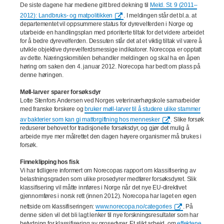
De siste dagene har mediene gitt bred dekning til
Meld. St. 9 (2011–
2012): Landbruks- og matpolitikken
. I meldingen står det bl.a. at
departementet vil oppsummere status for dyrevelferden i Norge og
utarbeide en handlingsplan med prioriterte tiltak for det videre arbeidet
for å bedre dyrevelferden. Dessuten står det at et viktig tiltak vil være å
utvikle objektive dyrevelferdsmessige indikatorer. Norecopa er opptatt
av dette. Næringskomitéen behandler meldingen og skal ha en åpen
høring om saken den 4. januar 2012. Norecopa har bedt om plass på
denne høringen.
Møll-larver sparer forsøksdyr
Lotte Stenfors Andersen ved Norges veterinærhøgskole samarbeider
med franske forskere og
bruker møll-larver til å studere ulike stammer
av bakterier som kan gi matforgiftning hos mennesker
. Slike forsøk
reduserer behovet for tradisjonelle forsøksdyr, og gjør det mulig å
arbeide mye mer målrettet den dagen høyere organismer må brukes i
forsøk.
Finneklipping hos fisk
Vi har tidligere informert om Norecopas rapport om klassifisering av
belastningsgraden som ulike prosedyrer medfører forsøksdyret. Slik
klassifisering vil måtte innføres i Norge når det nye EU-direktivet
gjennomføres i norsk rett (innen 2012). Norecopa har laget en egen
nettside om klassifiseringen:
www.norecopa.no/categories
. På
denne siden vil det bli lagt lenker til nye forskningsresultater som har
betydning for klassifisering av prosedyrer. Et slikt arbeid, om
effektene