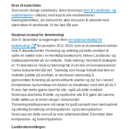
Brev til statsråden
Som nevnt i forrige nyhetsbrev, skrev Norecopa
brev til Landbruks- og
matministeren
i oktober, med kopi til alle medlemmene i
Næringskomitéen, om behovet for økte ressurser til arbeidet med
alternativer til dyreforsøk. Vi har ikke fått svar.
Nasjonal strategi for bioteknologi
Den 9. desember la regjeringen frem
en nasjonal strategi for
bioteknologi
for perioden 2011-2020, som er et samarbeid mellom
hele 6 departementer. Forskning og utvikling på dette området vil
spille en nøkkel rolle i en fremtidig bioøkonomi, skriver Landbruks- og
matdepartementet på sin nettside. Siste setning i forordet til strategien
er: 'Vi skal ikke ta i bruk ny teknologi før vi vet nok om konsekvensene'.
I selve dokumentet står det: 'Samtidig som Norge fortsatt skal føre en
restriktiv politikk på området, er det likevel nødvendig å
gjennomføre forskning på genmodifiserte planter og dyr her i landet.'
Kompetanse og kunnskap om bruken av forsøksdyr, med vekt på de 3
R-ene, bør derfor gjøres kjent for alle, også på dette området.
Norecopa skal bidra til dette, og oppfordrer alle til å gjøre det samme.
Dette støttes av et annet utsagn i dokumentet:
'Forskningsinstitusjonene må sørge for godt samspill med næringslivet
og offentlig forvaltning om kompetanse- og forskningsbehov'.
Norecopa ser dette som ett av sine arbeidsområder, å formidle slike
kompetanse- og forskningsbehov.
Landbruksmeldingen