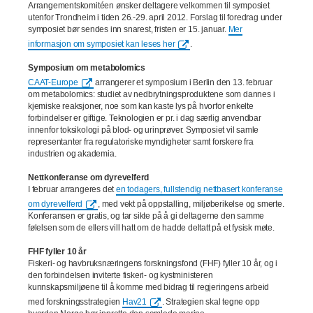
Arrangementskomitéen
ønsker deltagere velkommen til symposiet
utenfor Trondheim i tiden 26.-29. april 2012. Forslag til foredrag under
symposiet bør sendes inn snarest, fristen er 15. januar.
Mer
informasjon om symposiet kan leses her
.
Symposium om metabolomics
CAAT-Europe
arrangerer et symposium i Berlin den 13. februar
om metabolomics: studiet av nedbrytningsproduktene som dannes i
kjemiske reaksjoner, noe som kan kaste lys på hvorfor enkelte
forbindelser er giftige. Teknologien er pr. i dag særlig anvendbar
innenfor toksikologi på blod- og urinprøver. Symposiet vil samle
representanter fra regulatoriske myndigheter samt forskere fra
industrien og akademia.
Nettkonferanse om dyrevelferd
I februar arrangeres det
en todagers, fullstendig nettbasert konferanse
om dyrevelferd
, med vekt på oppstalling, miljøberikelse og smerte.
Konferansen er gratis, og tar sikte på å gi deltagerne den samme
følelsen som de ellers vill hatt om de hadde deltatt på et fysisk møte.
FHF fyller 10 år
Fiskeri- og havbruksnæringens forskningsfond (FHF) fyller 10 år, og i
den forbindelsen inviterte fiskeri- og kystministeren
kunnskapsmiljøene til å komme med bidrag til regjeringens arbeid
med forskningsstrategien
Hav21
. Strategien skal tegne opp