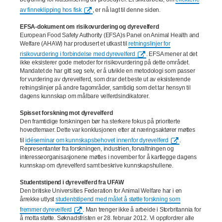
av finneklipping hos fisk
, er nå lagt til denne siden.
EFSA-dokument om risikovurdering og dyrevelferd
European Food Safety Authority (EFSA)s Panel on Animal Health and
Welfare (AHAW) har produsert et utkast til
retningslinjer for
risikovurdering i forbindelse med dyrevelferd
. EFSA mener at det
ikke eksisterer gode metoder for risikovurdering på dette området.
Mandatet de har gitt seg selv, er å utvikle en metodologi som passer
for vurdering av dyrevelferd, som drar det beste ut av eksisterende
retningslinjer på andre fagområder, samtidig som det tar hensyn til
dagens kunnskap om målbare velferdsindikatorer.
Spisset forskning mot dyrevelferd
Den framtidige forskningen bør ha sterkere fokus på prioriterte
hovedtemaer. Dette var konklusjonen etter at næringsaktører møttes
til
idéseminar om kunnskapsbehovet innenfor dyrevelferd
.
Representanter fra forskningen, industrien, forvaltningen og
interesseorganisasjonene møttes i november for å kartlegge dagens
kunnskap om dyrevelferd samt beskrive kunnskapshullene.
Studentstipend i dyrevelferd fra UFAW
Den britiske Universities Federation for Animal Welfare har i en
årrekke utlyst
studentstipend med målet å støtte forskning som
fremmer dyrevelferd
. Man trenger ikke å arbeide i Storbritannia for
å motta støtte. Søknadsfristen er 28. februar 2012. Vi oppfordrer alle