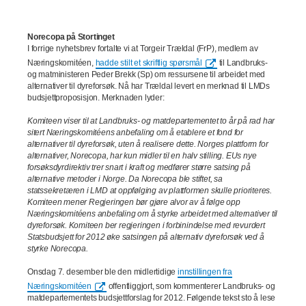
Norecopa på Stortinget
I forrige nyhetsbrev fortalte vi at Torgeir Trældal (FrP), medlem av
Næringskomitéen,
hadde stilt et skriftlig spørsmål
til Landbruks-
og matministeren Peder Brekk (Sp) om ressursene til arbeidet med
alternativer til dyreforsøk. Nå har Trældal levert en merknad til LMDs
budsjettproposisjon. Merknaden lyder:
Komiteen viser til at Landbruks- og matdepartementet to år på rad har
sitert Næringskomitéens anbefaling om å etablere et fond for
alternativer til dyreforsøk, uten å realisere dette. Norges plattform for
alternativer, Norecopa, har kun midler til en halv stilling. EUs nye
forsøksdyrdirektiv trer snart i kraft og medfører større satsing på
alternative metoder i Norge. Da Norecopa ble stiftet, sa
statssekretæren i LMD at oppfølging av plattformen skulle prioriteres.
Komiteen mener Regjeringen bør gjøre alvor av å følge opp
Næringskomitéens anbefaling om å styrke arbeidet med alternativer til
dyreforsøk. Komiteen ber regjeringen i forbinindelse med revurdert
Statsbudsjett for 2012 øke satsingen på alternativ dyreforsøk ved å
styrke Norecopa.
Onsdag 7. desember ble den midlertidige
innstillingen fra
Næringskomitéen
offentliggjort, som kommenterer Landbruks- og
matdepartementets budsjettforslag for 2012. Følgende tekst sto å lese