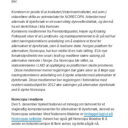
der:
Komiteen er positiv til at instituttet (Veterinærinstituttet, red.anm.)
vidarefører drifta av sekretariatet for NORECOPA. Arbeidet med
alternativ til dyreforsøk er eit svært viktig dyrevelferdstiltak, og det må
ha eit sterkt fokus i tida framover.
Komiteens medlemmer fra Fremskrittspartiet, Høyre og Kristelig
Folkeparti viser til at Landbruks- og matdepartementet to år på rad har
sitert næringskomitéens anbefaling om å etablere et fond for
alternativer til dyreforsøk, uten å realisere dette. Norges plattform for
alternativer, Norecopa, har kun midler til en halv stilling. EUs nye
forsøksdyrdirektiv trer snart i kraft og medfører større satsing på
alternative metoder i Norge. Da Norecopa ble stiftet, sa
statssekretæren i LMD at oppfølging av plattformen skulle prioriteres.
Disse medlemmer mener regjeringen bør gjøre alvor av å følge opp
næringskomiteens anbefaling om å styrke arbeidet med alternativer til
dyreforsøk. Disse medlemmer ber regjeringen i forbindelse med
revidert statsbudsjett for 2012 øke satsingen på alternative dyreforsøk
ved å styrke Norecopa.
Norecopa i mediene
Den 5. desember trykket Nationen et innlegg om behovet for et
slagkraftig kompetansesenter for alternativer til dyreforsøk, skrevet av
Norecopas sekretær. Med Nationens tillatelse er
innlegget lagt ut på
Norecopas nettsider
. Avisen har også gitt Norecopa tillatelse til å
sende en forkortet versjon til flere aviser, og dette pågår nå.