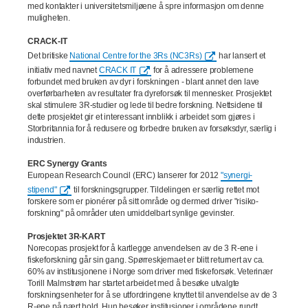
med kontakter i universitetsmiljøene å spre informasjon om denne
muligheten.
CRACK-IT
Det britiske
National Centre for the 3Rs (NC3Rs)
har lansert et
initiativ med navnet
CRACK IT
for å adressere problemene
forbundet med bruken av dyr i forskningen - blant annet den lave
overførbarheten av resultater fra dyreforsøk til mennesker. Prosjektet
skal stimulere 3R-studier og lede til bedre forskning. Nettsidene til
dette prosjektet gir et interessant innblikk i arbeidet som gjøres i
Storbritannia for å redusere og forbedre bruken av forsøksdyr, særlig i
industrien.
ERC Synergy Grants
European Research Council (ERC) lanserer for 2012
"synergi-
stipend"
til forskningsgrupper. Tildelingen er særlig rettet mot
forskere som er pionérer på sitt område og dermed driver "risiko-
forskning" på områder uten umiddelbart synlige gevinster.
Prosjektet 3R-KART
Norecopas prosjekt for å kartlegge anvendelsen av de 3 R-ene i
fiskeforskning går sin gang. Spørreskjemaet er blitt returnert av ca.
60% av institusjonene i Norge som driver med fiskeforsøk. Veterinær
Torill Malmstrøm har startet arbeidet med å besøke utvalgte
forskningsenheter for å se utfordringene knyttet til anvendelse av de 3
R-ene på nært hold. Hun besøker institusjoner i områdene rundt