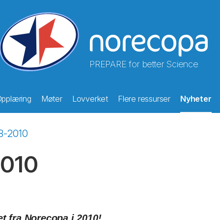
PREPARE for better Science
pplæring
Møter
Lovverket
Flere ressurser
Nyheter
8-2010
2010
t fra Norecopa i 2010!