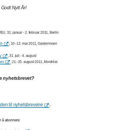
 Godt Nytt År!
U, 31. januar - 2. februar 2011, Berlin
ch
, 10.-12. mai 2011, Gardermoen
y
, 31. juli - 4. august
ces
, 21.-25. august 2011, Montréal
te nyhetsbrevet?
iden til nyhetsbrevene
.
om å abonnere