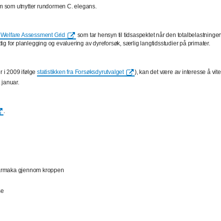
em som utnytter rundormen C. elegans.
Welfare Assessment Grid
som tar hensyn til tidsaspektet når den totalbelastninge
ttig for planlegging og evaluering av dyreforsøk, særlig langtidsstudier på primater.
r i 2009 ifølge
statistikken fra Forsøksdyrutvalget
), kan det være av interesse å vite
 januar.
.
 farmaka gjennom kroppen
se