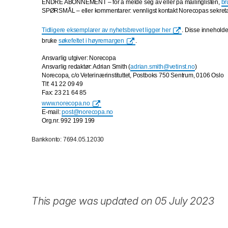
ENDRE ABONNEMENT – for å melde seg av eller på mailinglisten,
br
SPØRSMÅL – eller kommentarer: vennligst kontakt Norecopas sekret
Tidligere eksemplarer av nyhetsbrevet ligger her
. Disse inneholde
bruke
søkefeltet i høyremargen
.
Ansvarlig utgiver: Norecopa
Ansvarlig redaktør: Adrian Smith (
adrian.smith@vetinst.no
)
Norecopa, c/o Veterinærinstituttet, Postboks 750 Sentrum, 0106 Oslo
Tlf: 41 22 09 49
Fax: 23 21 64 85
www.norecopa.no
E-mail:
post@norecopa.no
Org.nr. 992 199 199
Bankkonto: 7694.05.12030
This page was updated on 05 July 2023