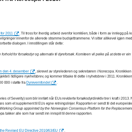
 for 2011
. Til tross for iherdig arbeid ovenfor komitéen, både i form av innlegg 
inger innenfor de allerede stramme budsjettrammene. Vi sitter allikevel igjen med innt
tsette dialogen. I innstillingen står dette:
orhold for forsøksdyr og alternativ til dyreforsøk. Komiteen vil peike på at dette er ein
en den 4. desember
, skrevet av styrelederen og sekretæren i Norecopa. Kronikken
ktet i tidligere nyehetsbrev, og kommer tilbake til dette i nyhetsbrev i 2011. Kronikke
00 000 i støtte fra
Dyrevernfondet
.
ies of Severity) som blir innført når EUs reviderte forsøksdyrdirektiv trer i kraft i 201
kes som et supplement til EUs egne retningslinjer. Rapporten er sendt til det europeiske 
ort of a Working Group appointed by the Norwegian Consensus-Platform for the Replacem
opa takker alle som har sendt inn innspill til denne rapporten.
 the Revised EU Directive 2010/63/EU
.