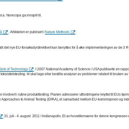
l.a. Norecopa ga innspill til.
på
. Artikkelen er publisert i
Nature Methods
.
orvidt det nye EU-forsøksdyrdirektivet kan benyttes for å øke implementeringen av de 3
 Tank of Technology
. I 2007 National Academy of Science i USA publiserte en rappor
toksisitetstesting. t4 skal lage eller bestille analyser av problemer relatert til bruken 
involvert i rutine produkttesting. Planen adresserer utfordringene knyttet til EUs kje
tive Approaches to Animal Testing (EPAA), et samarbeid mellom EU-kommisjonen og in
31. juli - 4. august 2011 i Indianapolis. Et av hovedtemaene for denne kongressen er 