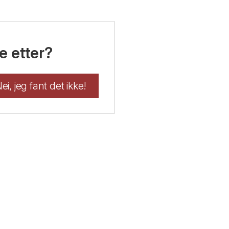
e etter?
ei, jeg fant det ikke!