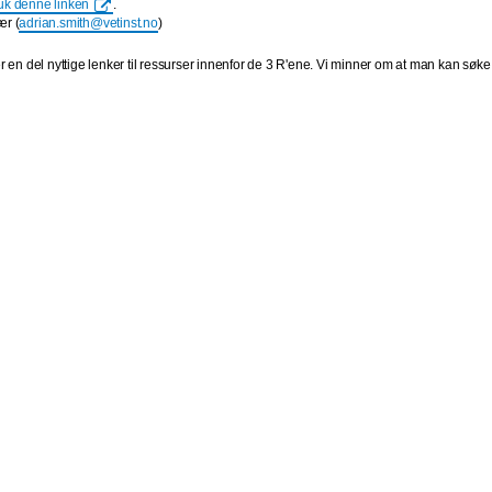
uk denne linken
.
ær (
adrian.smith@vetinst.no
)
r en del nyttige lenker til ressurser innenfor de 3 R'ene. Vi minner om at man kan søk