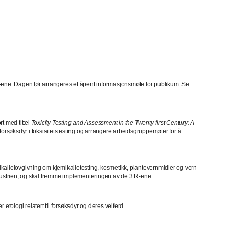
 R-ene. Dagen før arrangeres et åpent informasjonsmøte for publikum. Se
t med tittel
Toxicity Testing and Assessment in the Twenty-first Century: A
av forsøksdyr i toksisitetstesting og arrangere arbeidsgruppemøter for å
mikalielovgivning om kjemikalietesting, kosmetikk, plantevernmidler og vern
dustrien, og skal fremme implementeringen av de 3 R-ene.
etologi relatert til forsøksdyr og deres velferd.