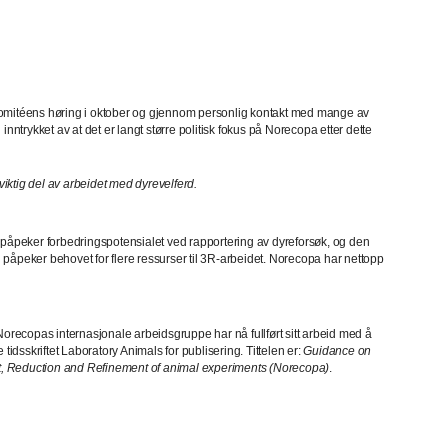
på komitéens høring i oktober og gjennom personlig kontakt med mange av
rykket av at det er langt større politisk fokus på Norecopa etter dette
 viktig del av arbeidet med dyrevelferd.
 påpeker forbedringspotensialet ved rapportering av dyreforsøk, og den
n påpeker behovet for flere ressurser til 3R-arbeidet. Norecopa har nettopp
3. Norecopas internasjonale arbeidsgruppe har nå fullført sitt arbeid med å
tidsskriftet Laboratory Animals for publisering. Tittelen er:
Guidance on
ent, Reduction and Refinement of animal experiments (Norecopa)
.