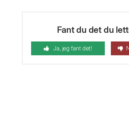
Fant du det du lett
Ja, jeg fant det!
N