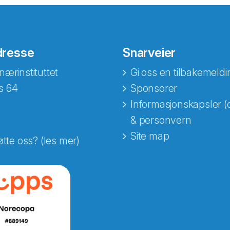
dresse
Snarveier
nærinstituttet
Gi oss en tilbakemeldi
s 64
Sponsorer
Informasjonskapsler (
& personvern
Site map
øtte oss? (les mer)
e fra Norecopa