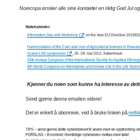
Norecopa ønsker alle sine kontakter en riktig God Jul og
Møtekalender:
Information Day and Workshop
on the new EU Directive 2010/63/E
Harmonisation of the Care and Use of Agricultural Animals in Resear
Scand-LAS symposium
, 25.-28. mai 2011, København
45th Annual Congress of the International Society for Applied Etholog
8th World Congress on Alternatives and Animal Use in the Life Scien
Kjenner du noen som kunne ha interesse av det
Send gjerne denne emailen videre!
Det er enkelt å abonnere, ved å bruke linken på
netts
TIPS
– send gjerne dette nyhetsbrevet til andre med en oppfordring 
FORSLAG
– til innhold i fremtidige nyhetsbrev mottas med takk!