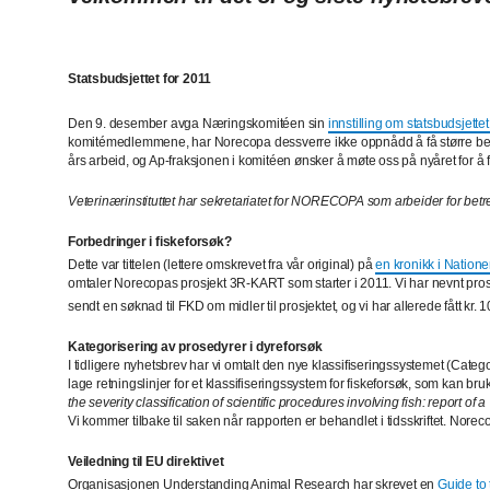
Statsbudsjettet for 2011
Den 9. desember avga Næringskomitéen sin
innstilling om statsbudsjettet
komitémedlemmene, har Norecopa dessverre ikke oppnådd å få større bevilgn
års arbeid, og Ap-fraksjonen i komitéen ønsker å møte oss på nyåret for å for
Veterinærinstituttet har sekretariatet for NORECOPA som arbeider for betre f
Forbedringer i fiskeforsøk?
Dette var tittelen (lettere omskrevet fra vår original) på
en kronikk i Nation
omtaler Norecopas prosjekt 3R-KART som starter i 2011. Vi har nevnt prosje
sendt en søknad til FKD om midler til prosjektet, og vi har allerede fått kr. 1
Kategorisering av prosedyrer i dyreforsøk
I tidligere nyhetsbrev har vi omtalt den nye klassifiseringssystemet (Categor
lage retningslinjer for et klassifiseringssystem for fiskeforsøk, som kan bru
the severity classification of scientific procedures involving fish: rep
Vi kommer tilbake til saken når rapporten er behandlet i tidsskriftet. Norec
Veiledning til EU direktivet
Organisasjonen Understanding Animal Research har skrevet en
Guide to