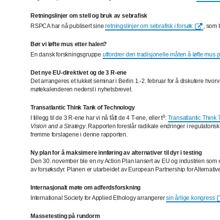
Retningslinjer om stell og bruk av sebrafisk
RSPCA har nå publisert sine
retningslinjer om sebrafisk i forsøk
, som b
Bør vi løfte mus etter halen?
En dansk forskningsgruppe
utfordrer den tradisjonelle måten å løfte mus 
Det nye EU-direktivet og de 3 R-ene
Det arrangeres et lukket seminar i Berlin 1.-2. februar for å diskutere hv
møtekalenderen nederst i nyhetsbrevet.
Transatlantic Think Tank of Technology
4
I tillegg til de 3 R-ene har vi nå fått de 4 T-ene, eller t
:
Transatlantic Think
Vision and a Strategy
. Rapporten foreslår radikale endringer i regulatorisk 
fremme forslagene i denne rapporten.
Ny plan for å maksimere innføring av alternativer til dyr i testing
Den 30. november ble en ny Action Plan lansert av EU og industrien som er 
av forsøksdyr. Planen er utarbeidet av European Partnership for Alterna
Internasjonalt møte om adferdsforskning
International Society for Applied Ethology arrangerer
sin årlige kongress
Massetesting på rundorm