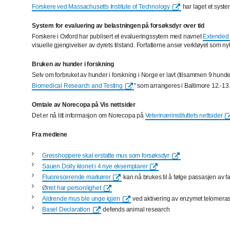
Forskere ved Massachusetts Institute of Technology
har laget et syst
System for evaluering av belastningen på forsøksdyr over tid
Forskere i Oxford har publisert et evalueringssytem med navnet
Extended 
visuelle gjengivelser av dyrets tilstand. Forfatterne anser verktøyet som ny
Bruken av hunder i forskning
Selv om forbruket av hunder i forskning i Norge er lavt (tilsammen 9 hunde
Biomedical Research and Testing
" som arrangeres i Baltimore 12.-13.
Omtale av Norecopa på Vis nettsider
Det er nå litt informasjon om Norecopa på
Veterinærinstituttets nettsider
Fra mediene
Gresshoppere skal erstatte mus som forsøksdyr
Sauen Dolly klonet i 4 nye eksemplarer
Fluorescerende markører
kan nå brukes til å følge passasjen av
Ørret har personlighet
Aldrende mus ble unge igjen
ved aktivering av enzymet telomera
Basel Declaration
defends animal research