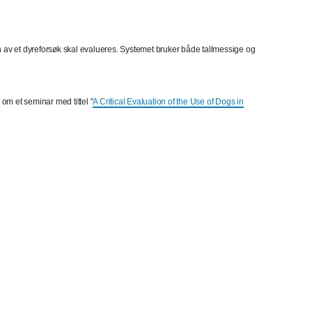
n av et dyreforsøk skal evalueres. Systemet bruker både tallmessige og
 om et seminar med tittel "
A Critical Evaluation of the Use of Dogs in