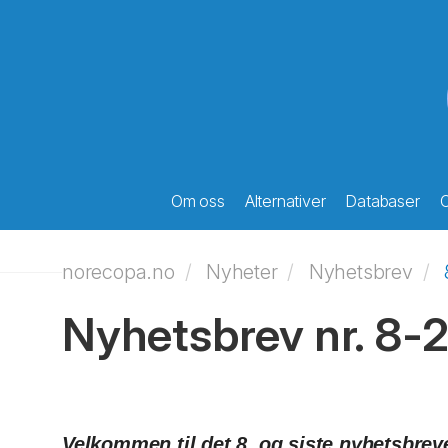
Om oss
Alternativer
Databaser
O
norecopa.no
Nyheter
Nyhetsbrev
Nyhetsbrev nr. 8-
Velkommen til det 8. og siste nyhetsbreve