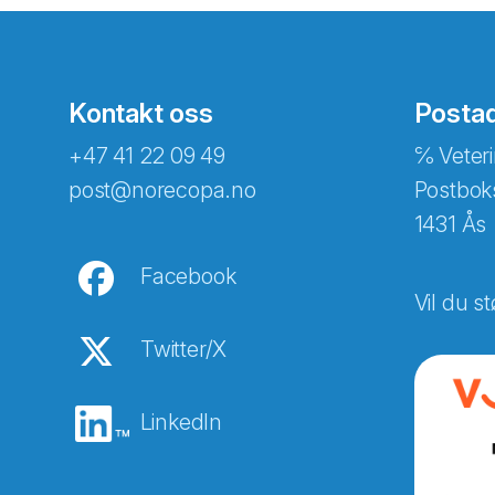
Kontakt oss
Posta
+47 41 22 09 49
℅ Veteri
post@norecopa.no
Postbok
1431 Ås
Facebook
Vil du st
Twitter/X
LinkedIn
Abonnér på nyhetsbreven