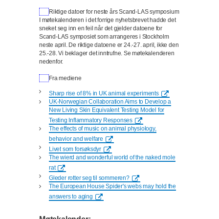
Riktige datoer for neste års Scand-LAS symposium
I møtekalenderen i det forrige nyhetsbrevet hadde det
sneket seg inn en feil når det gjelder datoene for
Scand-LAS symposiet som arrangeres i Stockholm
neste april. De riktige datoene er 24.-27. april, ikke den
25.-28. Vi beklager det inntrufne. Se møtekalenderen
nedenfor.
Fra mediene
Sharp rise of 8% in UK animal experiments
UK-Norwegian Collaboration Aims to Develop a
New Living Skin Equivalent Testing Model for
Testing Inflammatory Responses
Th
e effects of music on animal physiology,
behavior and welfare
Livet som forsøksdyr
The wierd and wonderful world of the naked mole
rat
Gleder rotter seg til sommeren?
The European House Spider's webs may hold the
answers to aging