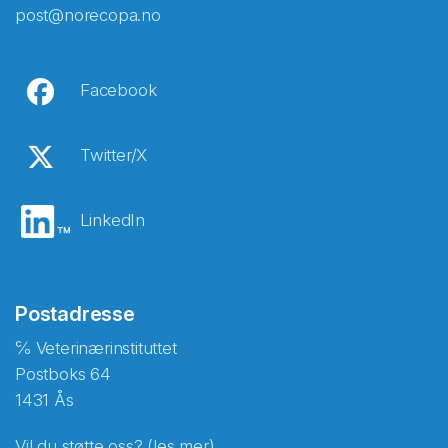
post@norecopa.no
Facebook
Twitter/X
LinkedIn
Postadresse
℅ Veterinærinstituttet
Postboks 64
1431 Ås
Vil du støtte oss? (les mer)