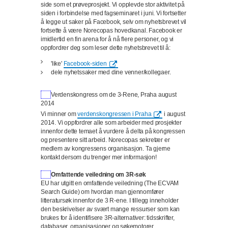
side som et prøveprosjekt. Vi opplevde stor aktivitet på
siden i forbindelse med fagseminaret i juni. Vi fortsetter
å legge ut saker på Facebook, selv om nyhetsbrevet vil
fortsette å være Norecopas hovedkanal. Facebook er
imidlertid en fin arena for å nå flere personer, og vi
oppfordrer deg som leser dette nyhetsbrevet til å:
'like'
Facebook-siden
dele nyhetssaker med dine venner/kollegaer.
Verdenskongress om de 3-Rene, Praha august
2014
Vi minner om
verdenskongressen i Praha
i august
2014. Vi oppfordrer alle som arbeider med prosjekter
innenfor dette temaet å vurdere å delta på kongressen
og presentere sitt arbeid. Norecopas sekretær er
medlem av kongressens organisasjon. Ta gjerne
kontakt dersom du trenger mer informasjon!
Omfattende veiledning om 3R-søk
EU har utgitt en omfattende veiledning (The ECVAM
Search Guide) om hvordan man gjennomfører
litteratursøk innenfor de 3 R-ene. I tillegg inneholder
den beskrivelser av svært mange ressurser som kan
brukes for å identifisere 3R-alternativer: tidsskrifter,
databaser, organisasjoner og søkemotorer.