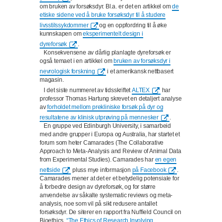
om bruken av forsøksdyr. Bl.a. er det en artikkel om
de
etiske sidene ved å bruke forsøksdyr til å studere
livsstilssykdommer
og en oppfordring til å øke
kunnskapen om
eksperimentelt design i
dyreforsøk
.
Konsekvensene av dårlig planlagte dyreforsøk er
også temaet i en artikkel om
bruken av forsøksdyr i
nevrologisk forskning
i et amerikansk nettbasert
magasin.
I det siste nummeret av tidsskriftet
ALTEX
har
professor Thomas Hartung skrevet en detaljert analyse
av
forholdet mellom prekliniske forsøk på dyr og
resultatene av klinisk utprøving på mennesker
.
En gruppe ved Edinburgh University, i samarbeid
med andre grupper i Europa og Australia, har startet et
forum som heter Camarades (
The Collaborative
Approach to Meta-Analysis and Review of Animal Data
from Experimental Studies). Camarades har
en egen
nettside
pluss mye informasjon
på Facebook
.
Camarades mener at det er et betydelig potensiale for
å forbedre design av dyreforsøk, og for større
anvendelse av såkalte systematic reviews og meta-
analysis, noe som vil på sikt redusere antallet
forsøksdyr. De siterer en rapport fra Nuffield Council on
Bioethics,
“The Ethics of Research Involving