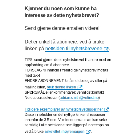
Kjenner du noen som kunne ha
interesse av dette nyhetsbrevet?
Send gjerne denne emailen videre!
Det er enkelt å abonnere, ved å bruke
linken på
nettsiden til nyhetsbrevene
.
TIPS
send gjerne dette nyhetsbrevet til andre med en
oppfordring om å abonnere
FORSLAG
til innhold i fremtidige nyhetsbrev mottas
med takk!
ENDRE ABONNEMENT for å melde seg av eller på
mailinglisten,
bruk denne linken
.
SPØRSMÅL eller kommentarer: vennligst kontakt
Norecopas sekretær (
adrian.smith@vetinst.no
)
Tidligere eksemplarer av nyhetsbrevet ligger her
.
Disse inneholder en del nyttige lenker til ressurser
innenfor de 3 R'ene. Vi minner om at man kan søke
samtidig i alle nettsidene som ligger på norecopa.no
ved å bruke
søkefeltet i høyremargen
.