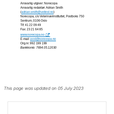
Ansvarlig utgiver: Norecopa
Ansvarlig redaktør: Adrian Smith
(
adrian.smith@vetinst.no
)
Norecopa, c/o Veterinærinstituttet, Postboks 750
Sentrum, 0106 Oslo
Tlf: 41 22 09 49
Fax: 23 21 64 85
www.norecopa.no
E-mail:
post@norecopa.no
Org.nr. 992 199 199
Bankkonto: 7694.05.12030
This page was updated on 05 July 2023