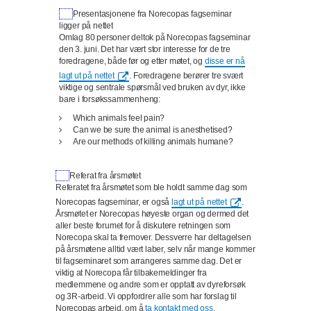
Presentasjonene fra Norecopas fagseminar
ligger på nettet
Omlag 80 personer deltok på Norecopas fagseminar
den 3. juni. Det har vært stor interesse for de tre
foredragene, både før og etter møtet, og
disse er nå
lagt ut på nettet
. Foredragene berører tre svært
viktige og sentrale spørsmål ved bruken av dyr, ikke
bare i forsøkssammenheng:
Which animals feel pain?
Can we be sure the animal is anesthetised?
Are our methods of killing animals humane?
Referat fra årsmøtet
Referatet fra årsmøtet som ble holdt samme dag som
Norecopas fagseminar, er også
lagt ut på nettet
.
Årsmøtet er Norecopas høyeste organ og dermed det
aller beste forumet for å diskutere retningen som
Norecopa skal ta fremover. Dessverre har deltagelsen
på årsmøtene alltid vært laber, selv når mange kommer
til fagseminaret som arrangeres samme dag. Det er
viktig at Norecopa får tilbakemeldinger fra
medlemmene og andre som er opptatt av dyreforsøk
og 3R-arbeid. Vi oppfordrer alle som har forslag til
Norecopas arbeid, om å
ta kontakt med oss
.