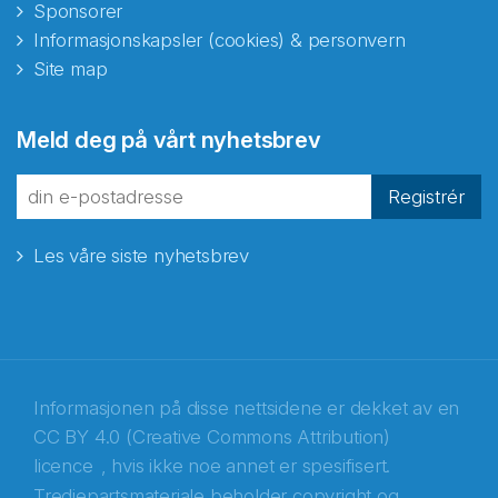
Sponsorer
Informasjonskapsler (cookies) & personvern
Site map
Abonnér på nyhetsbrevene
Meld deg på vårt nyhetsbrev
fra Norecopa
Registrér
Les våre siste nyhetsbrev
E-post
*
Recaptcha
Informasjonen på disse nettsidene er dekket av en
CC BY 4.0 (Creative Commons Attribution)
licence
, hvis ikke noe annet er spesifisert.
Tredjepartsmateriale beholder copyright og