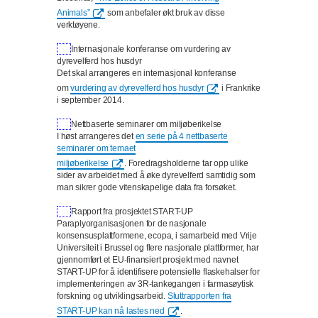
Animals”
som anbefaler økt bruk av disse
verktøyene.
Internasjonale konferanse om vurdering av
dyrevelferd hos husdyr
Det skal arrangeres en internasjonal konferanse
om
vurdering av dyrevelferd hos husdyr
i Frankrike
i september 2014.
Nettbaserte seminarer om miljøberikelse
I høst arrangeres det
en serie på 4 nettbaserte
seminarer om temaet
miljøberikelse
.
Foredragsholderne tar opp ulike
sider av arbeidet med å øke dyrevelferd samtidig som
man sikrer gode vitenskapelige data fra forsøket.
Rapport fra prosjektet START-UP
Paraplyorganisasjonen for de nasjonale
konsensusplattformene, ecopa, i samarbeid med Vrije
Universiteit i Brussel og flere nasjonale plattformer, har
gjennomført et EU-finansiert prosjekt med navnet
START-UP for å identifisere potensielle flaskehalser for
implementeringen av 3R-tankegangen i farmasøytisk
forskning og utviklingsarbeid.
Sluttrapporten fra
START-UP kan nå lastes ned
.