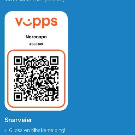
Snarveier
Gi oss en tilbakemelding!