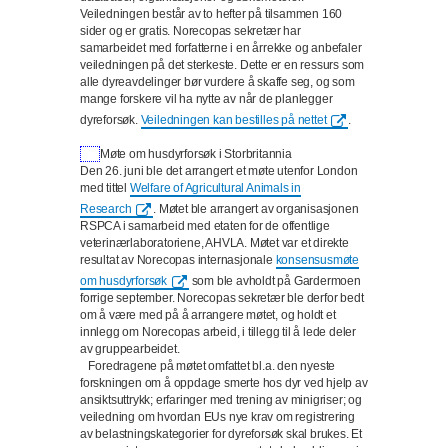
Veiledningen består av to hefter på tilsammen 160
sider og er gratis. Norecopas sekretær har
samarbeidet med forfatterne i en årrekke og anbefaler
veiledningen på det sterkeste. Dette er en ressurs som
alle dyreavdelinger bør vurdere å skaffe seg, og som
mange forskere vil ha nytte av når de planlegger
dyreforsøk.
Veiledningen kan bestilles på nettet
.
Møte om husdyrforsøk i Storbritannia
Den 26. juni ble det arrangert et møte utenfor London
med tittel
Welfare of Agricultural Animals in
Research
. Møtet ble arrangert av organisasjonen
RSPCA i samarbeid med etaten for de offentlige
veterinærlaboratoriene, AHVLA. Møtet var et direkte
resultat av Norecopas internasjonale
konsensusmøte
om husdyrforsøk
som ble avholdt på Gardermoen
forrige september. Norecopas sekretær ble derfor bedt
om å være med på å arrangere møtet, og holdt et
innlegg om Norecopas arbeid, i tillegg til å lede deler
av gruppearbeidet.
Foredragene på møtet omfattet bl.a. den nyeste
forskningen om å oppdage smerte hos dyr ved hjelp av
ansiktsuttrykk; erfaringer med trening av minigriser; og
veiledning om hvordan EUs nye krav om registrering
av belastningskategorier for dyreforsøk skal brukes. Et