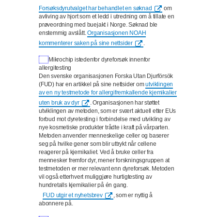
Forsøksdyrutvalget har behandlet en søknad
om
avliving av hjort som et ledd i utredning om å tillate en
prøveordning med buejakt i Norge. Søknad ble
enstemmig avslått.
Organisasjonen NOAH
kommenterer saken på sine nettsider
.
Mikrochip istedenfor dyreforsøk innenfor
allergitesting
Den svenske organisasjonen Forska Utan Djurförsök
(FUD) har en artikkel på sine nettsider om
utviklingen
av en ny testmetode for allergifremkallende kjemikalier
uten bruk av dyr
. Organisasjonen har støttet
utviklingen av metoden, som er svært aktuell etter EUs
forbud mot dyretesting i forbindelse med utvikling av
nye kosmetiske produkter trådte i kraft på vårparten.
Metoden anvender menneskelige celler og baserer
seg på hvilke gener som blir uttrykt når cellene
reagerer på kjemikaliet. Ved å bruke celler fra
mennesker fremfor dyr, mener forskningsgruppen at
testmetoden er mer relevant enn dyreforsøk. Metoden
vil også etterhvert muliggjøre hurtigtesting av
hundretalls kjemikalier på én gang.
FUD utgir et nyhetsbrev
, som er nyttig å
abonnere på.