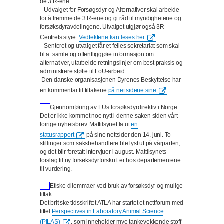
de 3 R-ene.
Udvalget for Forsøgsdyr og Alternativer skal arbeide
for å fremme de 3 R-ene og gi råd til myndighetene og
forsøksdyravdelingene. Utvalget utgjør også 3R-
Centrets styre.
Vedtektene kan leses her
.
Senteret og utvalget får et felles sekretariat som skal
bl.a. samle og offentliggjøre informasjon om
alternativer, utarbeide retningslinjer om best praksis og
administrere støtte til FoU-arbeid.
Den danske organisasjonen Dyrenes Beskyttelse har
en kommentar til tiltakene
på nettsidene sine
.
Gjennomføring av EUs forsøksdyrdirektiv i Norge
Det er ikke kommet noe nytt i denne saken siden vårt
forrige nyhetsbrev. Mattilsynet la ut
en
statusrapport
på sine nettsider den 14. juni. To
stillinger som saksbehandlere ble lyst ut på vårparten,
og det blir foretatt intervjuer i august. Mattilsynets
forslag til ny forsøksdyrforskrift er hos departementene
til vurdering.
Etiske dilemmaer ved bruk av forsøksdyr og mulige
tiltak
Det britiske tidsskriftet ATLA har startet et nettforum med
tittel
Perspectives in Laboratory Animal Science
(PiLAS)
, som inneholder mye tankevekkende stoff