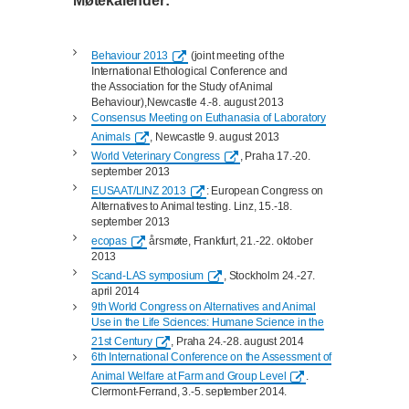
Møtekalender:
Behaviour 2013
(joint meeting of the
International Ethological Conference and
the
Association for the Study of Animal
Behaviour),
Newcastle 4.-8. august 2013
Consensus Meeting on Euthanasia of Laboratory
Animals
, Newcastle 9. august 2013
World Veterinary Congress
, Praha 17.-20.
september 2013
EUSAAT/LINZ 2013
: European Congress on
Alternatives to Animal testing. Linz, 15.-18.
september 2013
ecopas
årsmøte, Frankfurt, 21.-22. oktober
2013
Scand-LAS symposium
, Stockholm 24.-27.
april 2014
9th World Congress on Alternatives and Animal
Use in the Life Sciences: Humane Science in the
21st Century
, Praha 24.-28. august 2014
6th International Conference on the Assessment of
Animal Welfare at Farm and Group Level
.
Clermont-Ferrand, 3.-5. september 2014.