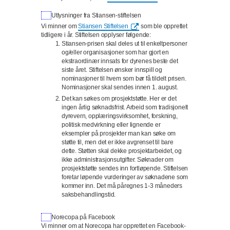
Utlysninger fra Stiansen-stiftelsen
Vi minner om
Stiansen Stiftelsen
som ble opprettet
tidligere i år. Stiftelsen opplyser følgende:
Stiansen-prisen skal deles ut til enkeltpersoner
og/eller organisasjoner som har gjort en
ekstraordinær innsats for dyrenes beste det
siste året. Stiftelsen ønsker innspill og
nominasjoner til hvem som bør få tildelt prisen.
Nominasjoner skal sendes innen 1. august.
Det kan søkes om prosjektstøtte. Her er det
ingen årlig søknadsfrist. Arbeid som tradisjonelt
dyrevern, opplæringsvirksomhet, forskning,
politisk medvirkning eller lignende er
eksempler på prosjekter man kan søke om
støtte til, men det er ikke avgrenset til bare
dette. Støtten skal dekke prosjektarbeidet, og
ikke administrasjonsutgifter. Søknader om
prosjektstøtte sendes inn fortløpende. Stiftelsen
foretar løpende vurderinger av søknadene som
kommer inn. Det må påregnes 1-3 måneders
saksbehandlingstid.
Norecopa på Facebook
Vi minner om at Norecopa har opprettet en Facebook-