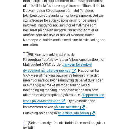
manuscript som oppsummerer møtet skal publiseres i
et britisk tidsskrift senere, og vi kommer tilbake til dette.
Det var nesten 80 deltagere på møtet (forskere,
teknikere og representanter for forvaltningen). Det var
stor interesse for et diskusjonsforum for de som er
involvert i husdyrforsøk, samt for et nytt møte som
fokuserer på bruken av fjørfe i forskning, som er et
område som ofte ikke er dekket av andre møter.
Norecopa vil holde kontakt med sine britiske kollegaer
om saken.
Effekten av merking på ville dyr
På oppdrag fra Mattilsynet har Vitenskapskomitéen for
Mattrygghet (VKM) vurdert
risikoen for svekket
dyrevelferd når ville dyr merkes
. Rapporten fra
VKM viser at merking påvirker velferden til ville dyr,
men hvor mye og hvor sannsynlig det er at dyret lider
er avhengig av hvilke metoder som brukes til
innfanging og merking. Kompetanse hos den som
utfører merkingen spiller også en rolle.
Rapporten kan
leses på VKMs nettsider
. Dyrevernalliansen
kommenterer saken
på sine nettsider
.
Forskning.no har også
en artikkel om saken
.
Søknad om dyreforsøk i forbindelse med buejakt er
avslått