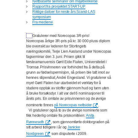
Nettbaserte seminarer om miljøberikelse
Rapport fra prosjektet START-UP
Riktige datoer for neste års Scand-LAS
symposium
Fra mediene
Gratulerer med Norecopas 3R-pris!
Norecopas årlige 3R-pris på kr. 30 000 pluss diplom
ble overrakt av lederen for Stortingets
næringskomité, Terje Lien Aasland under Norecopas
fagseminar den 3. juni. Prisen gikk til
førsteamanuensis Gøril Eide Flaten, Universitetet i
Tromsø. Prisvinneren var forhindret fra å delta på
grunn av fødselspermisjon, så prisen ble tatt imot av
hennes stipendiat, André Engesland. Vi gratulerer så
mye! Gøril Flaten har utarbeidet et verktøy for å
studere opptak av stoffer gjennom hud og tarm uten
å bruke forsøksdyr. I alt var det 6 nominasjoner til
årets pris. En omtale av prisvinneren og de øvrige
nominerte finnes
på Norecopas nettsider
.
Vi gratulerer også to av de øvrige nominerte som
fikk hederlig omtale fra priskomitéen:
Anita
Rønneseth
, som gjennomførte doktorgraden på
sitt arbeid tidligere i år og
Janicke
Nordgreen
som disputerte i 2009.