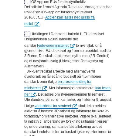
iOS App om EUs forsøksdyrdirektiv
Det britiske firmaet Agenda Resource Management har
utviklet en iOS-app om forsøksdyrdirektivet
2010/63/EU.
App'en kan lastes ned gratis fra
nettet
.
Utviklingen i Danmark i forhold til EU-direktivet
I begynnelsen av juni lanserte det
danske
Fødevareministeriet
to nye tiltak for å
gjennomføre EU-direktivet og fremme arbeidet med de
3 R-ene. Det skal etableres et nytt senter (3R-Centret)
og et nasjonalt utvalg (Udvalget for Forsøgsdyr og
Alternativer).
3R-Centret skal arbeide med alternativer til
dyreforsøk og får et årlig budsjett på 4,5 millioner
danske kroner ifølge
en pressemelding fra
ministeriet
. Mer informasjon om senteret
kan leses
her
. Det søkes om styremedlemmer til senteret.
Utenlandske personer kan søke, og fristen er 9. august.
I følge
vedtektene for senteret
skal det arbeides
aktivt for å fremme 3R-arbeid og informere brukere av
forsøksdyr om alternative metoder. Videre skal senteret
ta initiativ til anbefaling av forskningsallianser, kurser
og undervisning, samt anbefale allokering av det
danske fondets midler for forskningsprosjekter innenfor