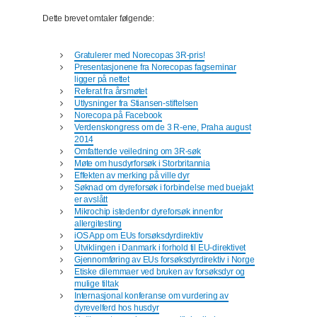
Dette brevet omtaler følgende:
Gratulerer med Norecopas 3R-pris!
Presentasjonene fra Norecopas fagseminar
ligger på nettet
Referat fra årsmøtet
Utlysninger fra Stiansen-stiftelsen
Norecopa på Facebook
Verdenskongress om de 3 R-ene, Praha august
2014
Omfattende veiledning om 3R-søk
Møte om husdyrforsøk i Storbritannia
Effekten av merking på ville dyr
Søknad om dyreforsøk i forbindelse med buejakt
er avslått
Mikrochip istedenfor dyreforsøk innenfor
allergitesting
iOS App om EUs forsøksdyrdirektiv
Utviklingen i Danmark i forhold til EU-direktivet
Gjennomføring av EUs forsøksdyrdirektiv i Norge
Etiske dilemmaer ved bruken av forsøksdyr og
mulige tiltak
Internasjonal konferanse om vurdering av
dyrevelferd hos husdyr