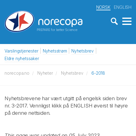
NORSK
ENGLISH
PREPARE for better Science
Varslingstjenester
Nyhetsstrøm
Nyhetsbrev
Eldre nyhetssaker
norecopa.no
Nyheter
Nyhetsbrev
6-2018
Nyhetsbrevene har vært utgitt på engelsk siden brev
nr. 3-2017. Vennligst klikk på ENGLISH øverst til høyre
på denne nettsiden.
This page was updated on 05 July 2023