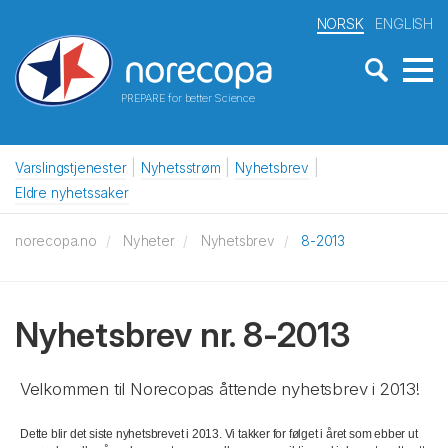
NORSK
ENGLISH
PREPARE for better Science
Varslingstjenester
Nyhetsstrøm
Nyhetsbrev
Eldre nyhetssaker
norecopa.no
Nyheter
Nyhetsbrev
8-2013
Nyhetsbrev nr. 8-2013
Velkommen til Norecopas åttende nyhetsbrev i 2013!
Dette blir det siste nyhetsbrevet i 2013. Vi takker for følget i året som ebber ut