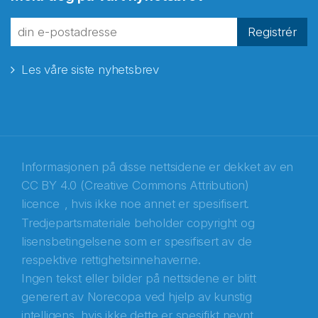
fra Norecopa
Registrér
Les våre siste nyhetsbrev
E-post
*
Recaptcha
Informasjonen på disse nettsidene er dekket av en
CC BY 4.0 (Creative Commons Attribution)
licence
, hvis ikke noe annet er spesifisert.
Tredjepartsmateriale beholder copyright og
lisensbetingelsene som er spesifisert av de
respektive rettighetsinnehaverne.
Ingen tekst eller bilder på nettsidene er blitt
generert av Norecopa ved hjelp av kunstig
intelligens, hvis ikke dette er spesifikt nevnt.