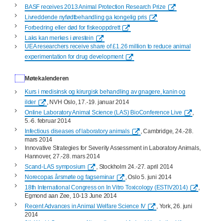
BASF receives 2013 Animal Protection Research Prize
Livreddende nyfødtbehandling ga kongelig pris
Forbedring eller død for fiskeoppdrett
Laks kan merkes i ørestein
UEA researchers receive share of £1.26 million to reduce animal
experimentation for drug development
Møtekalenderen
Kurs i medisinsk og kirurgisk behandling av gnagere, kanin og
ilder
, NVH Oslo, 17.-19. januar 2014
Online Laboratory Animal Science (LAS) BioConference Live
,
5.-6. februar 2014
Infectious diseases of laboratory animals
, Cambridge, 24.-28.
mars 2014
Innovative Strategies for Severity Assessment in Laboratory Animals,
Hannover, 27.-28. mars 2014
Scand-LAS symposium
, Stockholm 24.-27. april 2014
Norecopas årsmøte og fagseminar
, Oslo 5. juni 2014
18th
International Congress on In Vitro Toxicology
(
ESTIV2014
)
,
Egmond aan Zee, 10-13 June 2014
Recent Advances in Animal Welfare Science IV
, York, 26. juni
2014