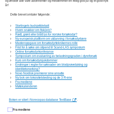
og ønsker alle våre abonnenter og medlemmer en riktig god jul og et godt nytt
år!
Dette brevet omtaler følgende:
Stortingets budsjettdebatt
Hvem snakker om fisk(en)?
Rødt, grønt eller blått lys for norske forsøksdyr?
Ny europeisk plattform om utdanning i forsøksdyrlære
Masteroppgave om forsøksdyrteknikernes rolle
Frist for å søke om stipend til Scand-LAS symposium
Online forsøksdyrkonferanse
Symposium om evaluering av belastningsgraden i dyreforsøk
Kurs om forsøksdyrsjukdommer
Endringer i regler for søknader om blodprøvetaking og
identitetsmerking?
Novo Nordisk premierer sine ansatte
Ny bok om toksisitetstesting og de 3 R-ene
Fra mediene
Møtekalenderen
Boken er sitert i Norecopas database TextBase
.
Fra mediene