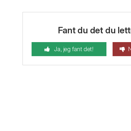
Fant du det du lett
Ja, jeg fant det!
N