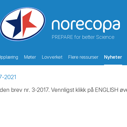
PREPARE for better Science
pplæring
Møter
Lovverket
Flere ressurser
Nyheter
7-2021
den brev nr. 3-2017. Vennligst klikk på ENGLISH øve