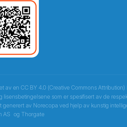
ket av en
CC BY 4.0 (Creative Commons Attribution) 
 lisensbetingelsene som er spesifisert av de respek
itt generert av Norecopa ved hjelp av kunstig intellige
m AS
og
Thorgate