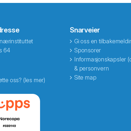
dresse
Snarveier
nærinstituttet
Gi oss en tilbakemeldi
s 64
Sponsorer
Informasjonskapsler (
& personvern
Site map
øtte oss? (les mer)
e fra Norecopa