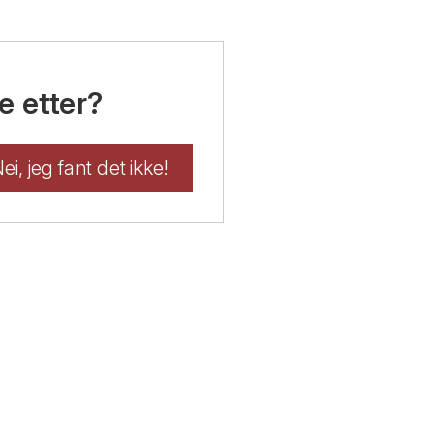
e etter?
ei, jeg fant det ikke!