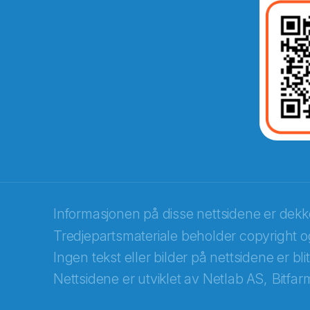
E-post
*
Recaptcha
Informasjonen på disse nettsidene er dek
Tredjepartsmateriale beholder copyright og
Ingen tekst eller bilder på nettsidene er bl
Nettsidene er utviklet av
Netlab AS,
Bitfar