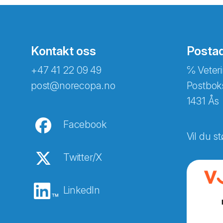
Kontakt oss
Posta
+47 41 22 09 49
℅ Veteri
post@norecopa.no
Postbok
1431 Ås
Facebook
Vil du st
Twitter/X
LinkedIn
Abonnér på nyhetsbreven