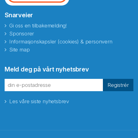
Snarveier
Gi oss en tilbakemelding!
Sponsorer
Informasjonskapsler (cookies) & personvern
Site map
Abonnér på nyhetsbrevene
Meld deg på vårt nyhetsbrev
fra Norecopa
Registrér
Les våre siste nyhetsbrev
E-post
*
Recaptcha