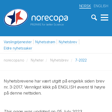
NORSK
ENGLISH
PREPARE for better Science
Varslingstjenester
Nyhetsstrøm
Nyhetsbrev
Eldre nyhetssaker
norecopa.no
Nyheter
Nyhetsbrev
7-2022
Nyhetsbrevene har vært utgitt på engelsk siden brev
nr. 3-2017. Vennligst klikk på ENGLISH øverst til høyre
på denne nettsiden.
This page was updated on 05 July 2023