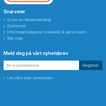
Snarveier
Gi oss en tilbakemelding!
Sponsorer
Informasjonskapsler (cookies) & personvern
Site map
Abonnér på nyhetsbrevene
Meld deg på vårt nyhetsbrev
fra Norecopa
Registrér
Les våre siste nyhetsbrev
E-post
*
Recaptcha