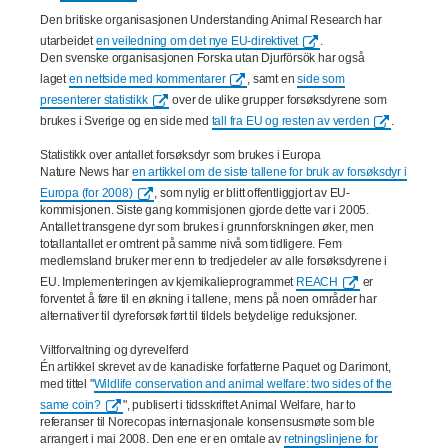
Den britiske organisasjonen Understanding Animal Research
har
utarbeidet
en veiledning om det nye EU-direktivet
.
Den svenske organisasjonen Forska utan Djurförsök har også
laget
en nettside med kommentarer
, samt en
side som
presenterer statistikk
over de ulike grupper forsøksdyrene som
brukes i Sverige og en side med
tall fra EU og resten av verden
.
Statistikk over antallet forsøksdyr som brukes i Europa
Nature News har
en artikkel om de siste tallene for bruk av forsøksdyr i
Europa (for 2008)
, som nylig er blitt offentliggjort av EU-
kommisjonen. Siste gang kommisjonen gjorde dette var i 2005.
Antallet transgene dyr som brukes i grunnforskningen øker, men
totallantallet er omtrent på samme nivå som tidligere. Fem
medlemsland bruker mer enn to tredjedeler av alle forsøksdyrene i
EU. Implementeringen av kjemikalieprogrammet
REACH
er
forventet å føre til en økning i tallene, mens på noen områder har
alternativer til dyreforsøk ført til tildels betydelige reduksjoner.
Viltforvaltning og dyrevelferd
Én artikkel skrevet av de kanadiske forfatterne Paquet og Darimont,
med tittel "
Wildlife conservation and animal welfare: two sides of the
same coin?
", publisert i tidsskriftet Animal Welfare, har to
referanser til Norecopas internasjonale konsensusmøte som ble
arrangert i mai 2008. Den ene er en omtale av
retningslinjene for