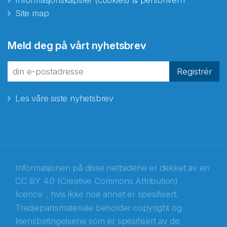
Informasjonskapsler (cookies) & personvern
Site map
Abonnér på nyhetsbrevene
Meld deg på vårt nyhetsbrev
fra Norecopa
Registrér
Les våre siste nyhetsbrev
E-post
*
Recaptcha
Informasjonen på disse nettsidene er dekket av en
CC BY 4.0 (Creative Commons Attribution)
licence
, hvis ikke noe annet er spesifisert.
Tredjepartsmateriale beholder copyright og
lisensbetingelsene som er spesifisert av de