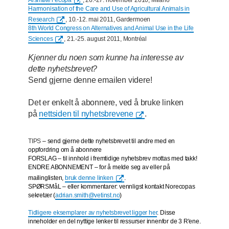
Årsmøte i ecopa
, 26.-27. november 2010, Milano
Harmonisation of the Care and Use of Agricultural Animals in
Research
, 10.-12. mai 2011, Gardermoen
8th World Congress on Alternatives and Animal Use in the Life
Sciences
, 21.-25. august 2011, Montréal
Kjenner du noen som kunne ha interesse av
dette nyhetsbrevet?
Send gjerne denne emailen videre!
Det er enkelt å abonnere, ved å bruke linken
på
nettsiden til nyhetsbrevene
.
TIPS
– send gjerne dette nyhetsbrevet til andre med en
oppfordring om å abonnere
FORSLAG
– til innhold i fremtidige nyhetsbrev mottas med takk!
ENDRE ABONNEMENT – for å melde seg av eller på
mailinglisten,
bruk denne linken
.
SPØRSMåL – eller kommentarer: vennligst kontakt Norecopas
sekretær (
adrian.smith@vetinst.no
)
Tidligere eksemplarer av nyhetsbrevet ligger her
. Disse
inneholder en del nyttige lenker til ressurser innenfor de 3 R'ene.