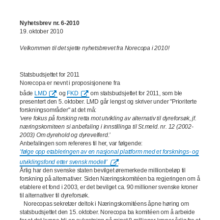
Nyhetsbrev nr. 6-2010
19. oktober 2010
Velkommen til det sjette nyhetsbrevet fra Norecopa i 2010!
Statsbudsjettet for 2011
Norecopa er nevnt i proposisjonene fra
både
LMD
og
FKD
om statsbudsjettet for 2011, som ble
presentert den 5. oktober. LMD går lengst og skriver under "Prioriterte
forskningsområder" at det må:
'vere fokus på forsking retta mot utvikling av alternativ til dyreforsøk, jf.
næringskomiteen si anbefaling i innstillinga til St.meld. nr. 12 (2002-
2003) Om dyrehold og dyrevelferd.’
Anbefalingen som refereres til her, var følgende:
’følge opp etableringen av en nasjonal plattform med et forsknings- og
utviklingsfond etter svensk modell’
.
Årlig har den svenske staten bevilget øremerkede millionbeløp til
forskning på alternativer. Siden Næringskomitéen ba regjeringen om å
etablere et fond i 2003, er det bevilget ca. 90 millioner svenske kroner
til alternativer til dyreforsøk.
Norecopas sekretær deltok i Næringskomitéens åpne høring om
statsbudsjettet den 15. oktober. Norecopa ba komitéen om å arbeide