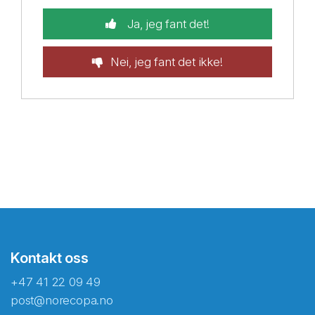
Ja, jeg fant det!
Nei, jeg fant det ikke!
Kontakt oss
+47 41 22 09 49
post@norecopa.no