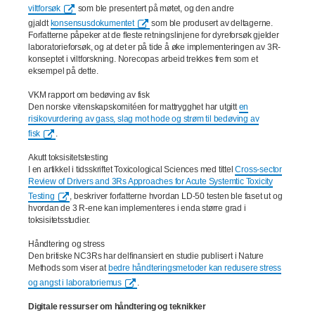
viltforsøk
som ble presentert på møtet, og den andre
gjaldt
konsensusdokumentet
som ble produsert av deltagerne.
Forfatterne påpeker at de fleste retningslinjene for dyreforsøk gjelder
laboratorieforsøk, og at det er på tide å øke implementeringen av 3R-
konseptet i viltforskning. Norecopas arbeid trekkes frem som et
eksempel på dette.
VKM rapport om bedøving av fisk
Den norske vitenskapskomitéen for mattrygghet har utgitt
en
risikovurdering av gass, slag mot hode og strøm til bedøving av
fisk
.
Akutt toksisitetstesting
I en artikkel i tidsskriftet Toxicological Sciences med tittel
Cross-sector
Review of Drivers and 3Rs Approaches for Acute Systemtic Toxicity
Testing
, beskriver forfatterne hvordan LD-50 testen ble faset ut og
hvordan de 3 R-ene kan implementeres i enda større grad i
toksisitetsstudier.
Håndtering og stress
Den britiske NC3Rs har delfinansiert en studie publisert i Nature
Methods som viser at
bedre håndteringsmetoder kan redusere stress
og angst i laboratoriemus
.
Digitale ressurser om håndtering og teknikker