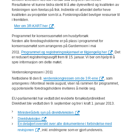
Resultatene vil kunne bidra sterkt til å øke dyrevelferd og kvaliteten av
forskningen som foretas på fisk. Indirekte vil arbeidet derfor heve
kvaliteten av prosjekter som bl.a. Forskningsrådet bevilger ressurser til
i fremtiden.
Mer om 3R-KART her
.
Programmet for konsensusmøtet om husdyrforsøk
Nesten alle foredragsholderne er på plass i programmet for
konsensusmøtet som arrangeres på Gardermoen i mai
2011.
Programmet og registreringsskjemaet er tilgjengelig her
. Det
er redusert registreringsavgift frem til 15. januar. Vi ber om hjelp til å
spre informasjon om dette møtet.
Verdenskongressen i 2011
Nettsidene til den 8.
verdenskongressen om de 3 R-ene
, som
arrangeres i Montreal neste august, viser nå rammen for programmet,
og potensielle foredragsholdere inviteres å melde seg.
EU-parliamentet har vedtatt det reviderte forsøksdyrdirektivet
Direktivet ble vedtatt den 9. september og trer i kraft 1. januar 2013.
Ministerrådets syn på direktivteksten
Direktivteksten
En detaljert oversikt over alle dokumentene i forbindelse med
revisjonen
, inkl. endringene som er gjort underveis.