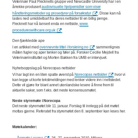
Veterinær Paul Flecknells gruppe ved Newcastle University har i en
årrekke produsert
audiovisuelle hjelpemidler som viser
håndteringsmetoder og prosedyrer på forsøksdyr
. Disse kan nå
lastes ned umiddelbart fra deres nettsider til en billig penge.
Flecknell har nå lansert enda en nettside,
www.
procedureswithcare.org.uk
Den fjærkledde ape
I en artikkel med
ovennevnte tittel i forskning.no
sammenlignes
måten fugler og aper tenker og føler på. Forsker Cecilie Mejdell fra
Veterinærinstituttet og Morten Bakken fra UMB er intervjuet.
Nyhetsoppslag på Norecopas nettsider
Vi har lagt inn en liten spalte øverst på
Norecopas nettsider
hvor vi
kan legge ut korte tekstmeldinger med lenker videre inn i nettstedet.
Dette vil gjøre for blant annet utenlandske lesere å finne frem til
aktuelle saker, som f.eks. det neste konsensusmøtet.
Neste styremøte i Norecopa
Det neste styremøtet blir 11. januar. Forslag til innlegg på det møtet
mottas gjerne. Referatet fra styremøtet den 8. september kan leses her.
Møtekalender: