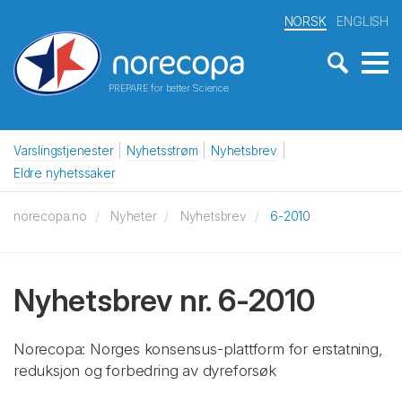
NORSK
ENGLISH
PREPARE for better Science
Varslingstjenester
Nyhetsstrøm
Nyhetsbrev
Eldre nyhetssaker
norecopa.no
Nyheter
Nyhetsbrev
6-2010
Nyhetsbrev nr. 6-2010
Norecopa: Norges konsensus-plattform for erstatning,
reduksjon og forbedring av dyreforsøk