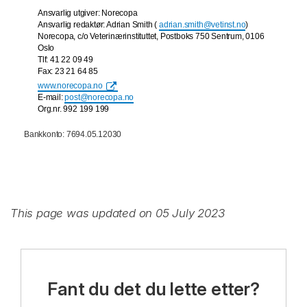
Ansvarlig utgiver: Norecopa
Ansvarlig redaktør: Adrian Smith (
adrian.smith@vetinst.no
)
Norecopa, c/o Veterinærinstituttet, Postboks 750 Sentrum, 0106
Oslo
Tlf: 41 22 09 49
Fax: 23 21 64 85
www.norecopa.no
E-mail:
post@norecopa.no
Org.nr. 992 199 199
Bankkonto: 7694.05.12030
This page was updated on 05 July 2023
Fant du det du lette etter?