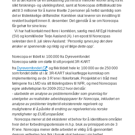
for at det kunne bli en avkastning på minst 8 millioner kroner årlig fra et
slikt forsknings- og utviklingsfond, samt at Norecopas driftstilskudd ble
økt til 3 millioner for å kunne tilsette 2 personer på heltid samtidig som
det er tilstrekkelige driftsmidler. Komitéen skal leverer sin innstilling til
revidert budsjett innen 8. desember. Det gjenstår å se om Norecopa
får gehør for sine krav.
Vi har hatt kontakt med flere i komitéen, særlig med Alf Egil Holmelid
(SV) og komitéleder Terje Aasland (A). I en epost til Norecopas
sekretær den 8. juli skrev Aasland: ‘
Personlig synes jeg det dere
ønsker er spennende og riktig og vil følge dette opp
’.
Norecopa er tildelt kr. 100.000 fra Dyrevernfondet
Norecopa søkte om støtte til sitt prosjekt 3R-KART
fra
Dyrevernfondet
og fikk tildelt hele kr. 100 000 av de 250 000
som fondet delte ut i år. 3R-KART skal kartlegge
kunnskap om
implementering av de 3 R’ene i fiskeforsøk. Prosjektet er i tråd med
føringene fra LMD via sitt tildelingsbrev til NFR, og med Norecopas
egne aktivitetsplan for 2009-2012 hvor det står:
- utarbeide en analyse av problemområder som grunnlag for
utvelgelse av realistiske arbeidsoppgaver for Norecopa, inkludert en
analyse av problemer knyttet til eksisterende regelverk og
mulighetene til å påvirke til endring av regelverket via norske
myndigheter og EU/Europarådet.
Norecopa mener at det eksisterer et behov for å identifisere områder
hvor det er forbedringspotensiale m.h.p. bruk av prinsippet om de 3
R’ene. Norecopa mener dette arbeidet er viktig å få gjennomført
dersom velferden hos fisk i forsøk skal belyses i sin helhet.