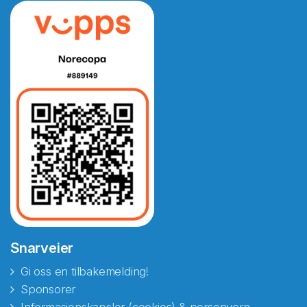
Snarveier
Gi oss en tilbakemelding!
Sponsorer