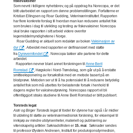
fiskevaksiner
Som nevnt i tidligere nyhetsbrev, og på oppdrag fra Norecopa, er det
blitt utarbeidet en rapport om denne problemstillingen. Forfatterne er
Kristian Ellingsen og Roar Gudding, Veterinærinstituttet. Rapporten
har flere konkrete forslag til hvordan man kan redusere antallet fisk
som brukes i dag til utvikling og testing av fiskevaksiner. Norecopa
skal bruke rapporten i sitt arbeid videre ovenfor
legemiddelmyndighetene i Norge.
Roar Gudding er aktuell som redaktør av boken
Vaksinasjon av
dyr
. Arbeidet med rapporten er delfinansiert med støtte
fra
Dyrevernfondet
. Norecopa takker alle partene for dette
arbeidet.
Rapporten nevner blant annet forskningen til
Anne Berit
Romstad
, Høgskole i Nord-Trøndelag, som går ut på å erstatte
smitteeksponering av forsøksfisk med en metode basert på en
blodprøve. Metoden ser ut til å ha potensialet til å redusere betydelig
antallet fisk som må utsettes for belastende forsøk i henhold til
dagens regler for vaksineutprøving. Norecopas rapport vil bli
offentliggjort straks studiene til Anne Berit Romstad er blitt publisert.
Torsteds legat
Astri og Birger Torsteds legat til fordel for dyrene
har også i år midler
til utdeling til støtte av veterinærmedisinsk forskning, for eksempel til
innkjøp av mindre utstyrsenheter, materiell og publisering av
vitenskapelig artikler. Søknadsfristen er
15. mai
. Søknader sendes
til professor Øystein Andresen, Institutt for produksjonsdyrmedisin,