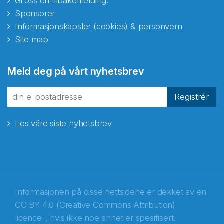
Gi oss en tilbakemelding!
Sponsorer
Informasjonskapsler (cookies) & personvern
Site map
Abonnér på nyhetsbrevene
Meld deg på vårt nyhetsbrev
fra Norecopa
Registrér
Les våre siste nyhetsbrev
E-post
*
Recaptcha
Informasjonen på disse nettsidene er dekket av en
CC BY 4.0 (Creative Commons Attribution)
licence
, hvis ikke noe annet er spesifisert.