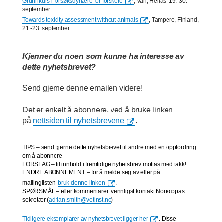
Grunnkurs i forsøksdyrlære for forskere
, Vari, Hellas, 19.-30.
september
Towards toxicity assessment without animals
, Tampere, Finland,
21.-23. september
Kjenner du noen som kunne ha interesse av
dette nyhetsbrevet?
Send gjerne denne emailen videre!
Det er enkelt å abonnere, ved å bruke linken
på
nettsiden til nyhetsbrevene
.
TIPS
– send gjerne dette nyhetsbrevet til andre med en oppfordring
om å abonnere
FORSLAG
– til innhold i fremtidige nyhetsbrev mottas med takk!
ENDRE ABONNEMENT – for å melde seg av eller på
mailinglisten,
bruk denne linken
.
SPØRSMÅL – eller kommentarer: vennligst kontakt Norecopas
sekretær (
adrian.smith@vetinst.no
)
Tidligere eksemplarer av nyhetsbrevet ligger her
. Disse