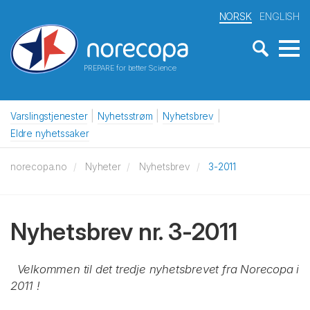
NORSK
ENGLISH
PREPARE for better Science
Varslingstjenester
Nyhetsstrøm
Nyhetsbrev
Eldre nyhetssaker
norecopa.no
Nyheter
Nyhetsbrev
3-2011
Nyhetsbrev nr. 3-2011
Velkommen til det tredje nyhetsbrevet fra Norecopa i
2011 !