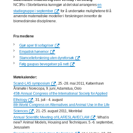
NC3Rs i Storbritannia kunngjør at det skal arrangeres
en
studiegruppe i september
for å undersøke mulighetene til å
anvende matematiske modeller i forskningen innenfor de
biomedisinske disciplinene.
Fra mediene
Gjør aper til sofagriser
Empatisk hønemor
Stamcelleforskning uten dyreforsøk
Følg gaupas bevegelser på nett
Møtekalender:
Scand-LAS symposium
, 25.-28. mai 2011, København
Årsmøte i Norecopa, 9. juni, Adamstua, Oslo
45th Annual Congress of the International Society for Applied
Ethology
, 31. juli - 4. august
8th World Congress on Alternatives and Animal Use in the Life
Sciences
, 21.-25. august 2011, Montréal
Annual Scientific Meeting of ILAF/ESLAV/ECLAM
: What is
new? Animal Models, Housing and Techniques. 5.-6. september,
Jerusalem