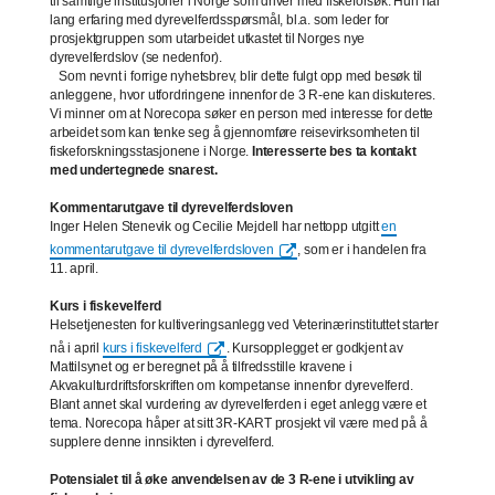
til samtlige institusjoner i Norge som driver med fiskeforsøk. Hun har
lang erfaring med dyrevelferdsspørsmål, bl.a. som leder for
prosjektgruppen som utarbeidet utkastet til Norges nye
dyrevelferdslov (se nedenfor).
Som nevnt i forrige nyhetsbrev, blir dette fulgt opp med besøk til
anleggene, hvor utfordringene innenfor de 3 R-ene kan diskuteres.
Vi minner om at Norecopa søker en person med interesse for dette
arbeidet som kan tenke seg å gjennomføre reisevirksomheten til
fiskeforskningsstasjonene i Norge.
Interesserte bes ta kontakt
med undertegnede snarest.
Kommentarutgave til dyrevelferdsloven
Inger Helen Stenevik og Cecilie Mejdell har nettopp utgitt
en
kommentarutgave til dyrevelferdsloven
, som er i handelen fra
11. april.
Kurs i fiskevelferd
Helsetjenesten for kultiveringsanlegg ved Veterinærinstituttet starter
nå i april
kurs i fiskevelferd
. Kursopplegget er godkjent av
Mattilsynet og er beregnet på å tilfredsstille kravene i
Akvakulturdriftsforskriften om kompetanse innenfor dyrevelferd.
Blant annet skal vurdering av dyrevelferden i eget anlegg være et
tema. Norecopa håper at sitt 3R-KART prosjekt vil være med på å
supplere denne innsikten i dyrevelferd.
Potensialet til å øke anvendelsen av de 3 R-ene i utvikling av