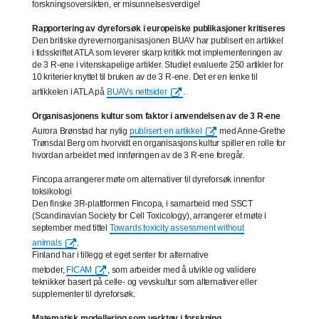
forskningsoversikten, er misunnelsesverdige!
Rapportering av dyreforsøk i europeiske publikasjoner kritiseres
Den britiske dyrevernorganisasjonen BUAV har publisert en artikkel
i tidsskriftet ATLA som leverer skarp kritikk mot implementeringen av
de 3 R-ene i vitenskapelige artikler. Studiet evaluerte 250 artikler for
10 kriterier knyttet til bruken av de 3 R-ene. Det er en lenke til
artikkelen i ATLA på
BUAVs nettsider
.
Organisasjonens kultur som faktor i anvendelsen av de 3 R-ene
Aurora Brønstad har nylig
publisert en artikkel
med Anne-Grethe
Trønsdal Berg om hvorvidt en organisasjons kultur spiller en rolle for
hvordan arbeidet med innføringen av de 3 R-ene foregår.
Fincopa arrangerer møte om alternativer til dyreforsøk innenfor
toksikologi
Den finske 3R-plattformen Fincopa, i samarbeid med SSCT
(Scandinavian Society for Cell Toxicology), arrangerer et møte i
september med tittel
Towards toxicity assessment without
animals
.
Finland har i tillegg et eget senter for alternative
metoder,
FICAM
, som arbeider med å utvikle og validere
teknikker basert på celle- og vevskultur som alternativer eller
supplementer til dyreforsøk.
Matematisk modellering som verktøy i forskning