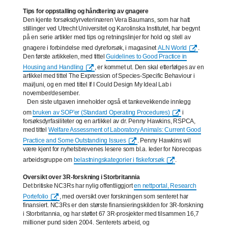
Tips for oppstalling og håndtering av gnagere
Den kjente forsøksdyrveterinæren Vera Baumans, som har hatt
stillinger ved Utrecht Universitet og Karolinska Institutet, har begynt
på en serie artikler med tips og retningslinjer for hold og stell av
gnagere i forbindelse med dyreforsøk, i magasinet
ALN World
.
Den første artikkelen, med tittel
Guidelines to Good Practice in
Housing and Handling
, er kommet ut. Den skal etterfølges av en
artikkel med tittel The Expression of Species-Specific Behaviour i
mai/juni, og en med tittel If I Could Design My Ideal Lab i
november/desember.
Den siste utgaven inneholder også et tankevekkende innlegg
om
bruken av SOP'er (Standard Operating Procedures)
i
forsøksdyrfasiliteter og en artikkel av dr. Penny Hawkins, RSPCA,
med tittel
Welfare Assessment of Laboratory Animals: Current Good
Practice and Some Outstanding Issues
. Penny Hawkins wil
være kjent for nyhetsbrevenes lesere som bl.a. leder for Norecopas
arbeidsgruppe om
belastningskategorier i fiskeforsøk
.
Oversikt over 3R-forskning i Storbritannia
Det britiske NC3Rs har nylig offentliggjort
en nettportal, Research
Portefolio
, med oversikt over forskningen som senteret har
finansiert. NC3Rs er den største finansieringskilden for 3R-forskning
i Storbritannia, og har støttet 67 3R-prosjekter med tilsammen 16,7
millioner pund siden 2004. Senterets arbeid, og