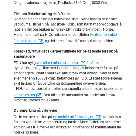
Norges veterinærhøgskole, Postboks 8146 Dep., 0033 Oslo.
Film om fiskeforsøk og de 3 R-ene
Norecopa har hatt en del kontakt de siste ukene med to studenter
ved journalistlinjen på Høgskole i Oslo, som har hatt som oppgave å
lage en film om bruken av forsøksdyr i fiskeforskningen i Norge.
Filmen er omtalt på HiOs nettsider under tittelen
Politikerne svikter
forsøksfiskene
, og det er en lenke til filmen på denne siden.
Forsøksdyrutvalget skjerper rutinene for belastende forsøk på
smågnagere
FDU har nylig
vedtatt en prinsipputtalelse
for å øke
dyrevelferden og sikre mer lik behandling av belastende forsøk på
smågnagere. Blant annet skal alle forsøk hvor endepunktet er død
eller mer enn 15% vekttap, behandles av FDU. Et eget score-skjema
skal brukes for å overvåke og dokumentere dyrevelferden.
FDU har utarbeidet en rekke prinsipputtalelser om dyreforsøk,
som
kan leses her
. Den alle siste omhandler søknader om forsøk
hvor fisk utsettes for lakselus.
Dyremerking på ville veier
Dette var overskriften på
en omtale på forskning.no
av uttalelser
fra den kanadiske veterinæren og forsker Marc Cattet om metodene
som brukes til å merke vilt. Artikkelen omfatter også kommentarer fra
norske forskere.