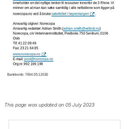
inneholder en del nyttige lenker til ressurser innenfor de 3 R'ene. Vi
minner om at man kan søke samtidig i alle nettsidene som ligger på
norecopa.no ved å bruke
søkefeltet i høyremargen
.
Ansvarlig utgiver: Norecopa
Ansvarlig redaktør: Adrian Smith (
adrian.smith@vetinst.no
)
Norecopa, c/o Veterinærinstituttet, Postboks 750 Sentrum, 0106
Oslo
Tlf: 41 22 09 49
Fax: 23 21 64 85
www.norecopa.no
E-mail:
post@norecopa.no
Org.nr. 992 199 199
Bankkonto: 7694.05.12030
This page was updated on 05 July 2023