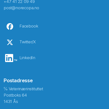
+47 41 22 09 49
post@norecopa.no
Facebook
Twitter/X
LinkedIn
Postadresse
℅ Veterinærinstituttet
Postboks 64
1431 Ås