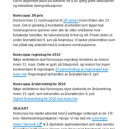
Det er begrenset plass på kursene, for å få i gang gode diskusjoner
og interaktive læringssituasjoner.
Norecopas 3R-pris
Det kom hele 11 nominasjoner til
3R-prisen
innen fristen den 15.
mars. Det er gledelig å konstatere at arbeidet som ligger bak
nominasjonene spenner over alle de ulike områdene hvor
forsøksdyr benyttes, fra laboratoriedyr til fisk og vilt. Prisen deles ut
under årsmøtet den 9. juni på Adamstua. Vi takker priskomitéen som
har påtatt seg arbeidet med å evaluere nominasjonene.
Norecopas regnskap for 2010
Ifølge vedtektene skal Norecopas regnskap revideres av revisor
innen 31. mars. Dette er gjort, på bilagsnivå, og revisor har ingen
kommentarer til regnskapet.
Et sammendrag av regnskapet kan
leses her
. Regnskapet behandles av årsmøtet den 9. juni.
Norecopas årsberetning for 2010
Ifølge vedtektene skal Norecopas styre utarbeide en årsberetning
innen 15. april, som behandles av årsmøtet den 9. juni.
Styrets årsberetning for 2010 kan leses her
.
3R-KART
Norecopa har startet arbeidet med å kartlegge omfanget av de 3 R-
ene i fiskeforskningsmiljøene i Norge. Vi har leid inn
jurist Inger
Helen Stenevik
til å utarbeide spørreskjemaet som skal sendes