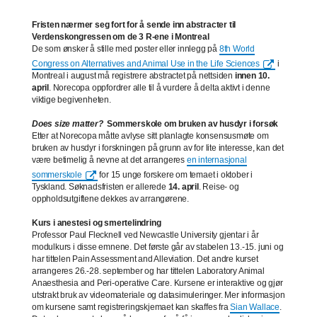
Fristen nærmer seg fort for å sende inn abstracter til
Verdenskongressen om de 3 R-ene i Montreal
De som ønsker å stille med poster eller innlegg på
8th World
Congress on Alternatives and Animal Use in the Life Sciences
i
Montreal i august må registrere abstractet på nettsiden
innen 10.
april
. Norecopa oppfordrer alle til å vurdere å delta aktivt i denne
viktige begivenheten.
Does size matter?
Sommerskole om bruken av husdyr i forsøk
Etter at Norecopa måtte avlyse sitt planlagte konsensusmøte om
bruken av husdyr i forskningen på grunn av for lite interesse, kan det
være betimelig å nevne at det arrangeres
en internasjonal
sommerskole
for 15 unge forskere om temaet i oktober i
Tyskland. Søknadsfristen er allerede
14. april
. Reise- og
oppholdsutgiftene dekkes av arrangørene.
Kurs i anestesi og smertelindring
Professor Paul Flecknell ved Newcastle University gjentar i år
modulkurs i disse emnene. Det første går av stabelen 13.-15. juni og
har tittelen Pain Assessment and Alleviation. Det andre kurset
arrangeres 26.-28. september og har tittelen Laboratory Animal
Anaesthesia and Peri-operative Care. Kursene er interaktive og gjør
utstrakt bruk av videomateriale og datasimuleringer. Mer informasjon
om kursene samt registreringskjemaet kan skaffes fra
Sian Wallace
.