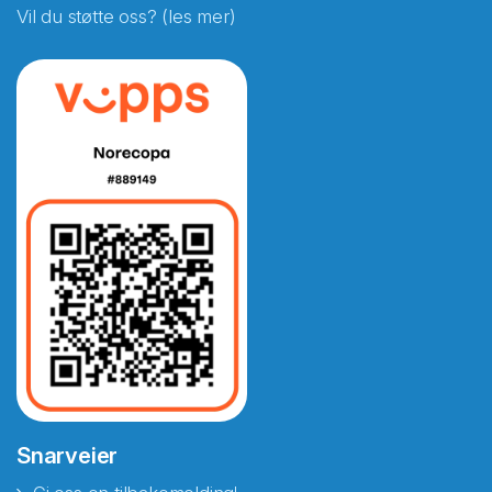
Vil du støtte oss? (les mer)
Snarveier