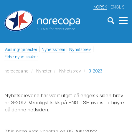
NORSK
ENGLISH
PREPARE for better Science
Varslingstjenester
Nyhetsstrøm
Nyhetsbrev
Eldre nyhetssaker
norecopa.no
Nyheter
Nyhetsbrev
3-2023
Nyhetsbrevene har vært utgitt på engelsk siden brev
nr. 3-2017. Vennligst klikk på ENGLISH øverst til høyre
på denne nettsiden.
This page was updated on 05 July 2023