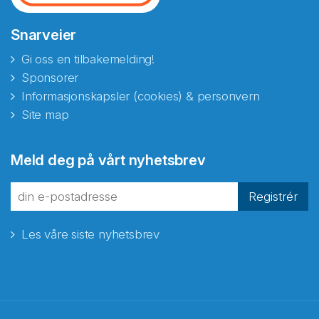
Snarveier
Gi oss en tilbakemelding!
Sponsorer
Informasjonskapsler (cookies) & personvern
Site map
Abonnér på nyhetsbrevene
Meld deg på vårt nyhetsbrev
fra Norecopa
Registrér
Les våre siste nyhetsbrev
E-post
*
Recaptcha