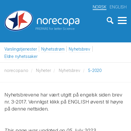
NORSK
ENGLISH
PREPARE for better Science
Varslingstjenester
Nyhetsstrøm
Nyhetsbrev
Eldre nyhetssaker
norecopa.no
Nyheter
Nyhetsbrev
5-2020
Nyhetsbrevene har vært utgitt på engelsk siden brev
nr. 3-2017. Vennligst klikk på ENGLISH øverst til høyre
på denne nettsiden.
This page was updated on 05 July 2023