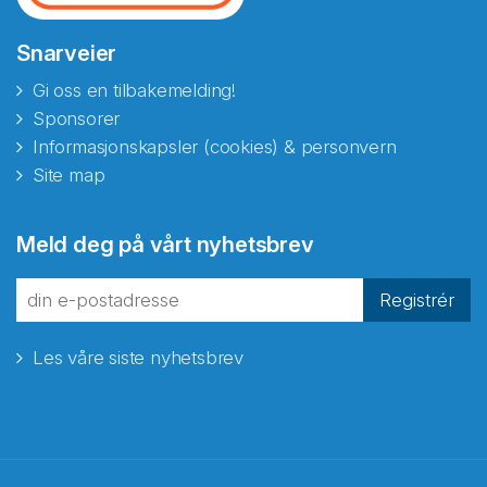
Snarveier
Gi oss en tilbakemelding!
Sponsorer
Informasjonskapsler (cookies) & personvern
Site map
Abonnér på nyhetsbrevene
Meld deg på vårt nyhetsbrev
fra Norecopa
Registrér
Les våre siste nyhetsbrev
E-post
*
Recaptcha