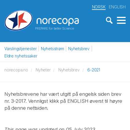
NORSK
ENGLISH
PREPARE for better Science
Varslingstjenester
Nyhetsstrøm
Nyhetsbrev
Eldre nyhetssaker
norecopa.no
Nyheter
Nyhetsbrev
6-2021
Nyhetsbrevene har vært utgitt på engelsk siden brev
nr. 3-2017. Vennligst klikk på ENGLISH øverst til høyre
på denne nettsiden.
This page was updated on 05 July 2023