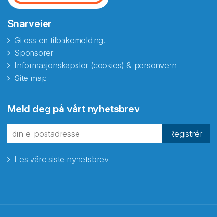
Snarveier
Gi oss en tilbakemelding!
Sponsorer
Informasjonskapsler (cookies) & personvern
Site map
Abonnér på nyhetsbrevene
Meld deg på vårt nyhetsbrev
fra Norecopa
Registrér
Les våre siste nyhetsbrev
E-post
*
Recaptcha