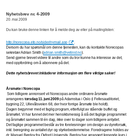
Nyhetsbrev nr. 4-2009
20. mai 2009
Du kan bruke denne linken for å melde deg av eller på mailinglisten:
http://norecopa.etp.no/sider/nymail.asp
.
Dersom du har spørsmål om denne tjenesten, kan du kontakte Norecopas
sekretær Adrian Smith (
adrian.smith@vetinst.no
).
Send gjerne brevet videre til andre som du tror kunne ha interesse av det,
med oppfordring om å abonnere på det.
Dette nyhetsbrevet inkluderer informasjon om flere viktige saker!
Årsmøte i Norecopa
Som tidligere annonsert vil Norecopas andre ordinære årsmøte
arrangeres
torsdag 11. juni 2009
på Adamstua i Oslo (i Fellesauditoriet,
bygning 22, Ullevålsveien 68, der hvor forrige årsmøte ble holdt).
Dagen begynner med et faglig program, etterfulgt av stående buffet og
årsmøtet. Vi har funnet det mer hensiktsmessig å slå det faglige programmet
og årsmøtet sammen til én dag, ikke over to dager som tidligere antydet.
Det faglige programmet består av tre forelesninger om design av dyreforsøk,
inkl. beregning av antallet dyr og styrkebestemmelse. Foredragene holdes av
dr. Manuel Berdoy fra Oxford University. Berdoy har arrangert lignende kurs i