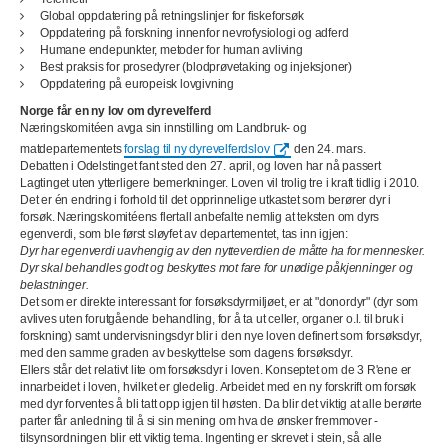
Global oppdatering på retningslinjer for fiskeforsøk
Oppdatering på forskning innenfor nevrofysiologi og adferd
Humane endepunkter, metoder for human avliving
Best praksis for prosedyrer (blodprøvetaking og injeksjoner)
Oppdatering på europeisk lovgivning
Norge får en ny lov om dyrevelferd
Næringskomitéen avga sin innstilling om Landbruk- og
matdepartementets
forslag til ny dyrevelferdslov
den 24. mars.
Debatten i Odelstinget fant sted den 27. april, og loven har nå passert
Lagtinget uten ytterligere bemerkninger. Loven vil trolig tre i kraft tidlig i 2010.
Det er én endring i forhold til det opprinnelige utkastet som berører dyr i
forsøk. Næringskomitéens flertall anbefalte nemlig at teksten om dyrs
egenverdi, som ble først sløyfet av departementet, tas inn igjen:
Dyr har egenverdi uavhengig av den nytteverdien de måtte ha for mennesker.
Dyr skal behandles godt og beskyttes mot fare for unødige påkjenninger og
belastninger.
Det som er direkte interessant for forsøksdyrmiljøet, er at "donordyr" (dyr som
avlives uten forutgående behandling, for å ta ut celler, organer o.l. til bruk i
forskning) samt undervisningsdyr blir i den nye loven definert som forsøksdyr,
med den samme graden av beskyttelse som dagens forsøksdyr.
Ellers står det relativt lite om forsøksdyr i loven. Konseptet om de 3 R'ene er
innarbeidet i loven, hvilket er gledelig. Arbeidet med en ny forskrift om forsøk
med dyr forventes å bli tatt opp igjen til høsten. Da blir det viktig at alle berørte
parter får anledning til å si sin mening om hva de ønsker fremmover -
tilsynsordningen blir ett viktig tema. Ingenting er skrevet i stein, så alle