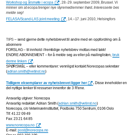
Workshop og årsmøte i ecopa
, 28.-29. september 2009, Brussel. Vi
minner om at ecopa trenger nye styremedlemmer ihøst.
Interesserte bes
melde seg!
FELASA/Scand-LAS joint meeting
, 14.–17. juni 2010, Helsingfors
TIPS
– send gjerne dette nyhetsbrevet til andre med en oppfordring om å
abonnere
FORSLAG
– til innhold i fremtidige nyhetsbrev mottas med takk!
ENDRE ABONNEMENT
– for å melde seg av eller på mailinglisten,
bruk
denne linken
.
SPØRSMåL – eller kommentarer: vennligst kontakt Norecopas sekretær
(
adrian.smith@vetinst.no
)
Tidligere eksemplarer av nyhetsbrevet ligger her
.
Disse inneholder en
del nyttige lenker til ressurser innenfor de 3 R'ene.
Ansvarlig utgiver: Norecopa
Ansvarlig redaktør: Adrian Smith (
adrian.smith@vetinst.no
)
Norecopa, c/o Veterinærinstituttet, Postboks 750 Sentrum, 0106 Oslo
Tlf: 41 22 09 49
Fax: 23 21 64 85
www.norecopa.no
E-mail:
post@norecopa.no