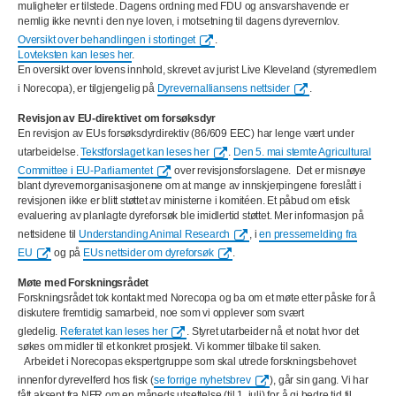
muligheter er tilstede. Dagens ordning med FDU og ansvarshavende er
nemlig ikke nevnt i den nye loven, i motsetning til dagens dyrevernlov.
Oversikt over behandlingen i stortinget
.
Lovteksten kan leses her
.
En oversikt over lovens innhold, skrevet av jurist Live Kleveland (styremedlem
i Norecopa), er tilgjengelig på
Dyrevernalliansens nettsider
.
Revisjon av EU-direktivet om forsøksdyr
En revisjon av EUs forsøksdyrdirektiv (86/609 EEC) har lenge vært under
utarbeidelse.
Tekstforslaget kan leses her
.
Den 5. mai stemte Agricultural
Committee i EU-Parliamentet
over revisjonsforslagene. Det er misnøye
blant dyrevernorganisasjonene om at mange av innskjerpingene foreslått i
revisjonen ikke er blitt støttet av ministerne i komitéen. Et påbud om etisk
evaluering av planlagte dyreforsøk ble imidlertid støttet. Mer informasjon på
nettsidene til
Understanding Animal Research
, i
en pressemelding fra
EU
og på
EUs nettsider om dyreforsøk
.
Møte med Forskningsrådet
Forskningsrådet tok kontakt med Norecopa og ba om et møte etter påske for å
diskutere fremtidig samarbeid, noe som vi opplever som svært
gledelig.
Referatet kan leses her
. Styret utarbeider nå et notat hvor det
søkes om midler til et konkret prosjekt. Vi kommer tilbake til saken.
Arbeidet i Norecopas ekspertgruppe som skal utrede forskningsbehovet
innenfor dyrevelferd hos fisk (
se forrige nyhetsbrev
), går sin gang. Vi har
fått aksept fra NFR om en måneds utsettelse (til 1. juli) for å gi bedre tid til