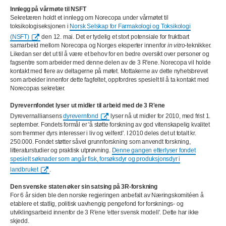
Innlegg på vårmøte til NSFT
Sekretæren holdt et innlegg om Norecopa under vårmøtet til
toksikologiseksjonen i
Norsk Selskap for Farmakologi og Toksikologi
(NSFT)
den 12. mai. Det er tydelig et stort potensiale for fruktbart
samarbeid mellom Norecopa og Norges eksperter innenfor
in vitro-
teknikker.
Likedan ser det ut til å være et behov for en bedre oversikt over personer og
fagsentre som arbeider med denne delen av de 3 R'ene. Norecopa vil holde
kontakt med flere av deltagerne på møtet. Mottakerne av dette nyhetsbrevet
som arbeider innenfor dette fagfeltet, oppfordres spesielt til å ta kontakt med
Norecopas sekretær.
Dyrevernfondet lyser ut midler til arbeid med de 3 R'ene
Dyrevernalliansens
dyrevernfond
lyser nå ut midler for 2010, med frist 1.
september. Fondets formål er 'å støtte forskning av god vitenskapelig kvalitet
som fremmer dyrs interesser i liv og velferd'. I 2010 deles det ut totalt kr.
250.000. Fondet støtter såvel grunnforskning som anvendt forskning,
litteraturstudier og praktisk utprøvning.
Denne gangen etterlyser fondet
spesielt søknader som angår fisk, forsøksdyr og produksjonsdyr i
landbruket
.
Den svenske staten øker sin satsing på 3R-forskning
For 6 år siden ble den norske regjeringen anbefalt av Næringskomitéen å
etablere et statlig, politisk uavhengig pengefond for forsknings- og
utviklingsarbeid innenfor de 3 R'ene 'etter svensk modell'. Dette har ikke
skjedd.