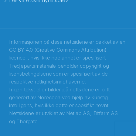
Les våre siste nyhetsbrev
E-post
*
Recaptcha
Informasjonen på disse nettsidene er dekket av en
CC BY 4.0 (Creative Commons Attribution)
licence
, hvis ikke noe annet er spesifisert.
Tredjepartsmateriale beholder copyright og
lisensbetingelsene som er spesifisert av de
respektive rettighetsinnehaverne.
Ingen tekst eller bilder på nettsidene er blitt
generert av Norecopa ved hjelp av kunstig
intelligens, hvis ikke dette er spesifikt nevnt.
Nettsidene er utviklet av
Netlab AS,
Bitfarm AS
og
Thorgate