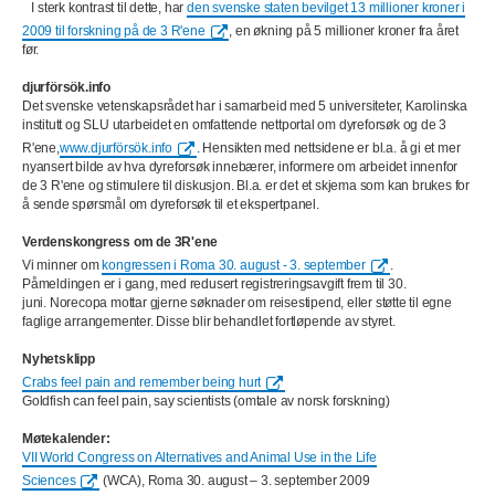
I sterk kontrast til dette, har
den svenske staten bevilget 13 millioner kroner i
2009 til forskning på de 3 R'ene
, en økning på 5 millioner kroner fra året
før.
djurförsök.info
Det svenske vetenskapsrådet har i samarbeid med 5 universiteter, Karolinska
institutt og SLU utarbeidet en omfattende nettportal om dyreforsøk og de 3
R'ene,
www.djurförsök.info
. Hensikten med nettsidene er bl.a. å gi et mer
nyansert bilde av hva dyreforsøk innebærer, informere om arbeidet innenfor
de 3 R'ene og stimulere til diskusjon. Bl.a. er det et skjema som kan brukes for
å sende spørsmål om dyreforsøk til et ekspertpanel.
Verdenskongress om de 3R'ene
Vi minner om
kongressen i Roma 30. august - 3. september
.
Påmeldingen er i gang, med redusert registreringsavgift frem til 30.
juni. Norecopa mottar gjerne søknader om reisestipend, eller støtte til egne
faglige arrangementer. Disse blir behandlet fortløpende av styret.
Nyhetsklipp
Crabs feel pain and remember being hurt
Goldfish can feel pain, say scientists (omtale av norsk forskning)
Møtekalender:
VII World Congress on Alternatives and Animal Use in the Life
Sciences
(WCA), Roma 30. august – 3. september 2009