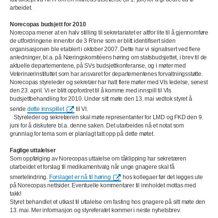
arbeidet.
Norecopas budsjett for 2010
Norecopa mener at en halv stilling til sekretariatet er altfor lite til å gjennomføre
de utfordringene innenfor de 3 R'ene som er blitt identifisert siden
organisasjonen ble etablert i oktober 2007. Dette har vi signalisert ved flere
anledninger, bl.a. på Næringskomitéens høring om statsbudsjettet, i brev til de
aktuelle departementene, på SVs budsjettkonferanse, og i møter med
Veterinærinstituttet som har ansvaret for departementenes forvaltningsstøtte.
Norecopas styreleder og sekretær har hatt flere møter med VIs ledelse, senest
den 23. april. Vi er blitt oppfordret til å komme med innspill til VIs
budsjettbehandling for 2010. Under sitt møte den 13. mai vedtok styret å
sende
dette innspillet
til VI.
Styreleder og sekretæren skal møte representanter for LMD og FKD den 9.
juni for å diskutere bl.a. denne saken. Det utarbeides nå et notat som
grunnlag for tema som er planlagt tatt opp på dette møtet.
Faglige uttalelser
Som oppfølging av Norecopas uttalelse om tåklipping har sekretæren
utarbeidet et forslag til medikamentvalg når unge gnagere skal få
smertelindring.
Forslaget er nå til høring
hos kollegaer før det legges ute
på Norecopas nettsider. Eventuelle kommentarer til innholdet mottas med
takk!
Styret behandlet et utkast til uttalelse om fasting hos gnagere på sitt møte den
13. mai. Mer informasjon og styreferatet kommer i neste nyhetsbrev.