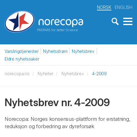
NORSK
ENGLISH
PREPARE for better Science
Varslingstjenester
Nyhetsstrøm
Nyhetsbrev
Eldre nyhetssaker
norecopa.no
Nyheter
Nyhetsbrev
4-2009
Nyhetsbrev nr. 4-2009
Norecopa: Norges konsensus-plattform for erstatning,
reduksjon og forbedring av dyreforsøk