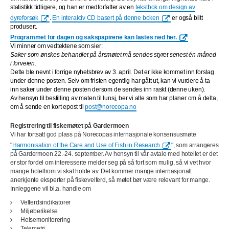
statistikk tidligere, og han er medforfatter av en
tekstbok om design av
dyreforsøk
.
En interaktiv CD basert på denne boken
er også blitt
produsert.
Programmet for dagen og sakspapirene kan lastes ned her.
Vi minner om vedtektene som sier:
Saker som ønskes behandlet på årsmøtet må sendes styret senest én måned
i forveien.
Dette ble nevnt i forrige nyhetsbrev av 3. april. Det er ikke kommet inn forslag
under denne posten. Selv om fristen egentlig har gått ut, kan vi vurdere å ta
inn saker under denne posten dersom de sendes inn raskt (denne uken).
Av hensyn til bestilling av maten til lunsj, ber vi alle som har planer om å delta,
om å sende en kort epost til
post@norecopa.no
Registrering til fiskemøtet på Gardermoen
Vi har fortsatt god plass på Norecopas internasjonale konsensusmøte
"
Harmonisation of the Care and Use of Fish in Research
", som arrangeres
på Gardermoen 22.-24. september. Av hensyn til vår avtale med hotellet er det
er stor fordel om interesserte melder seg på så fort som mulig, så vi vet hvor
mange hotellrom vi skal holde av. Det kommer mange internasjonalt
anerkjente eksperter på fiskevelferd, så møtet bør være relevant for mange.
Innleggene vil bl.a. handle om
Velferdsindikatorer
Miljøberikelse
Helsemonitorering
Telemetri