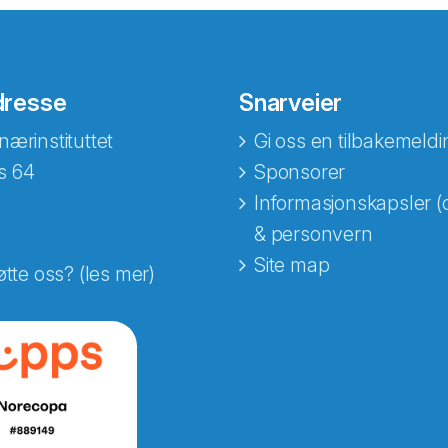
dresse
Snarveier
nærinstituttet
Gi oss en tilbakemeldi
s 64
Sponsorer
Informasjonskapsler (
& personvern
Site map
øtte oss? (les mer)
e fra Norecopa