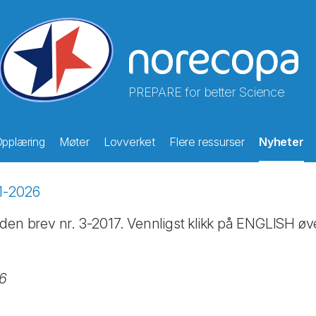
PREPARE for better Science
pplæring
Møter
Lovverket
Flere ressurser
Nyheter
1-2026
den brev nr. 3-2017. Vennligst klikk på ENGLISH øve
26