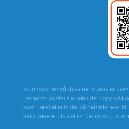
E-post
*
Recaptcha
Informasjonen på disse nettsidene er dek
Tredjepartsmateriale beholder copyright og
Ingen tekst eller bilder på nettsidene er bl
Nettsidene er utviklet av
Netlab AS,
Bitfar