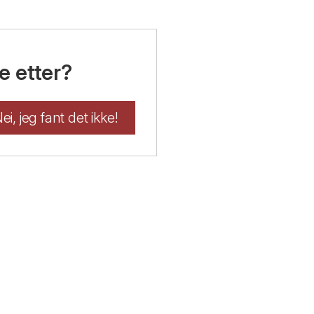
e etter?
ei, jeg fant det ikke!