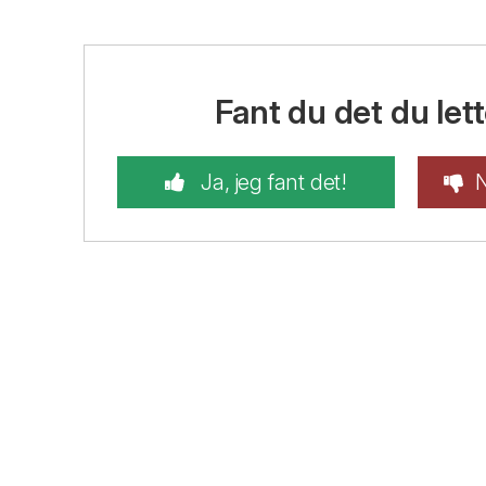
Fant du det du lett
Ja, jeg fant det!
N