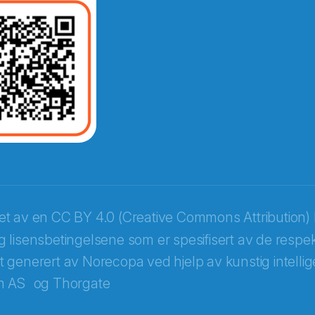
ket av en
CC BY 4.0 (Creative Commons Attribution) 
 lisensbetingelsene som er spesifisert av de respek
itt generert av Norecopa ved hjelp av kunstig intellige
m AS
og
Thorgate