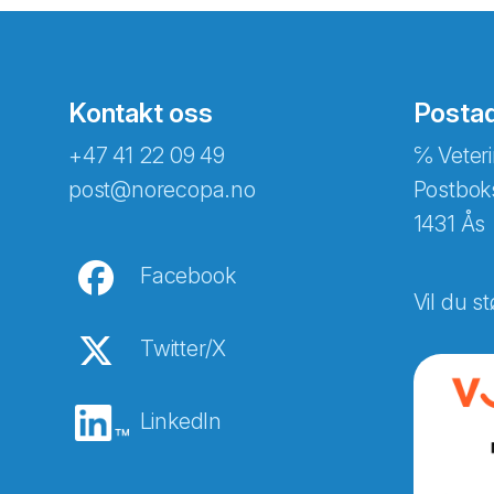
Kontakt oss
Posta
+47 41 22 09 49
℅ Veteri
post@norecopa.no
Postbok
1431 Ås
Facebook
Vil du st
Twitter/X
LinkedIn
Abonnér på nyhetsbreven