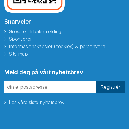
Snarveier
Gi oss en tilbakemelding!
Sponsorer
Informasjonskapsler (cookies) & personvern
Site map
Abonnér på nyhetsbrevene
Meld deg på vårt nyhetsbrev
fra Norecopa
Registrér
Les våre siste nyhetsbrev
E-post
*
Recaptcha