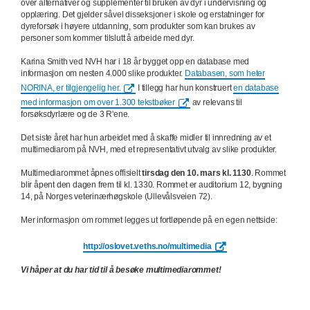
over alternativer og supplementer til bruken av dyr i undervisning og
opplæring. Det gjelder såvel disseksjoner i skole og erstatninger for
dyreforsøk i høyere utdanning, som produkter som kan brukes av
personer som kommer tilslutt å arbeide med dyr.
Karina Smith ved NVH har i 18 år bygget opp en database med
informasjon om nesten 4.000 slike produkter.
Databasen, som heter
NORINA, er tilgjengelig her.
I tillegg har hun konstruert
en database
med informasjon om over 1.300 tekstbøker
av relevans til
forsøksdyrlære og de 3 R'ene.
Det siste året har hun arbeidet med å skaffe midler til innredning av et
multimediarom på NVH, med et representativt utvalg av slike produkter.
Multimediarommet åpnes offisielt
tirsdag den 10. mars kl. 1130
. Rommet
blir åpent den dagen frem til kl. 1330. Rommet er auditorium 12, bygning
14, på Norges veterinærhøgskole (Ullevålsveien 72).
Mer informasjon om rommet legges ut fortløpende på en egen nettside:
http://oslovet.veths.no/multimedia
Vi håper at du har tid til å besøke multimediarommet!