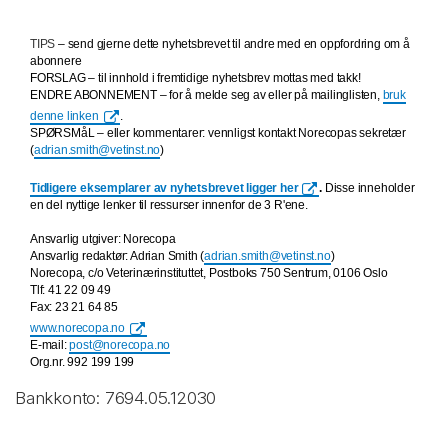
TIPS
– send gjerne dette nyhetsbrevet til andre med en oppfordring om å
abonnere
FORSLAG
– til innhold i fremtidige nyhetsbrev mottas med takk!
ENDRE ABONNEMENT
– for å melde seg av eller på mailinglisten,
bruk
denne linken
.
SPØRSMåL – eller kommentarer: vennligst kontakt Norecopas sekretær
(
adrian.smith@vetinst.no
)
Tidligere eksemplarer av nyhetsbrevet ligger her
.
Disse inneholder
en del nyttige lenker til ressurser innenfor de 3 R'ene.
Ansvarlig utgiver: Norecopa
Ansvarlig redaktør: Adrian Smith (
adrian.smith@vetinst.no
)
Norecopa, c/o Veterinærinstituttet, Postboks 750 Sentrum, 0106 Oslo
Tlf: 41 22 09 49
Fax: 23 21 64 85
www.norecopa.no
E-mail:
post@norecopa.no
Org.nr. 992 199 199
Bankkonto: 7694.05.12030