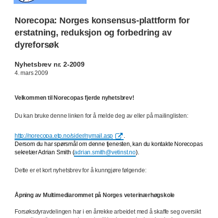
Norecopa: Norges konsensus-plattform for
erstatning, reduksjon og forbedring av
dyreforsøk
Nyhetsbrev nr. 2-2009
4. mars 2009
Velkommen til Norecopas fjerde nyhetsbrev!
Du kan bruke denne linken for å melde deg av eller på mailinglisten:
http://norecopa.etp.no/sider/nymail.asp
.
Dersom du har spørsmål om denne tjenesten, kan du kontakte Norecopas
sekretær Adrian Smith (
adrian.smith@vetinst.no
).
Dette er et kort nyhetsbrev for å kunngjøre følgende:
Åpning av Multimediarommet på Norges veterinærhøgskole
Forsøksdyravdelingen har i en årrekke arbeidet med å skaffe seg oversikt