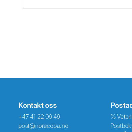
Kontakt oss
Posta
+47 41 22 09 49
℅ Veteri
post@norecopa.no
Postbok