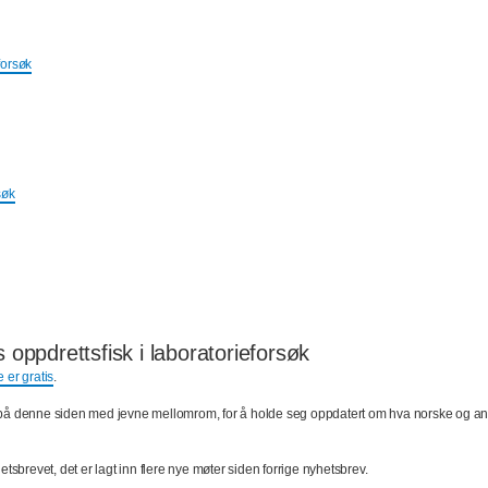
forsøk
søk
oppdrettsfisk i laboratorieforsøk
 er gratis
.
itt på denne siden med jevne mellomrom, for å holde seg oppdatert om hva norske og a
etsbrevet, det er lagt inn flere nye møter siden forrige nyhetsbrev.