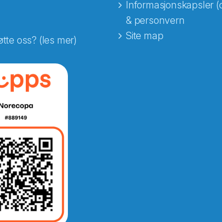
Informasjonskapsler (
& personvern
Site map
øtte oss? (les mer)
e fra Norecopa