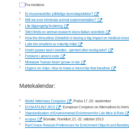
Fra mediene
Er musemodeller pålitelige kunnskapskilder?
Will we ever eliminate animal experimentation?
Lite tilgjengelig forskning
Strict limits on animal research stuns Italian scientists
How the dimunitive Zebrafish is having a big impact on medical rese
Laks ble smartere av naturlig miljø
Hvem passer best i merden - sjernert eller modig laks?
Forskere i ørnens rede
Miniature 'human brain' grown in lab
Organs on chips: How to make a microchip that breathes
Møtekalendar:
World Veterinary Congress
, Praha 17.-20. september
EUSAAT/LINZ 2013
: European Congress on Alternatives to Anima
Standardization of Environmental Enrichment for
Lab Mice & Rats
ecopas
årsmøte, Frankfurt, 21.-22. oktober 2013
Rat Choice Reveals Preferences for Enrichment Objects and Beddin