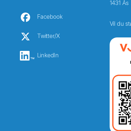
1431 Ås
Facebook
Vil du st
Twitter/X
LinkedIn
Abonnér på nyhetsbreven
E-post
*
Recaptcha