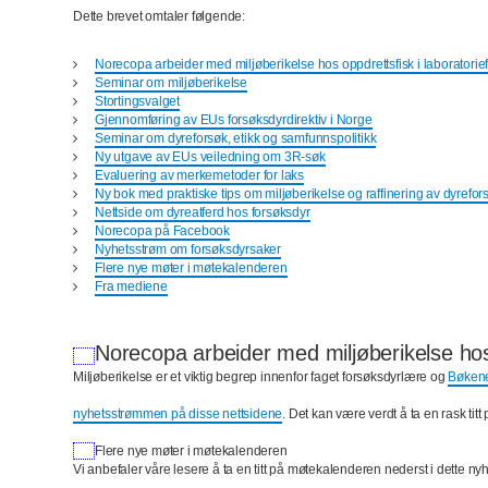
Dette brevet omtaler følgende:
Norecopa arbeider med miljøberikelse hos oppdrettsfisk i laboratorie
Seminar om miljøberikelse
Stortingsvalget
Gjennomføring av EUs forsøksdyrdirektiv i Norge
Seminar om dyreforsøk, etikk og samfunnspolitikk
Ny utgave av EUs veiledning om 3R-søk
Evaluering av merkemetoder for laks
Ny bok med praktiske tips om miljøberikelse og raffinering av dyrefor
Nettside om dyreatferd hos forsøksdyr
Norecopa på Facebook
Nyhetsstrøm om forsøksdyrsaker
Flere nye møter i møtekalenderen
Fra mediene
Norecopa arbeider med miljøberikelse hos 
Miljøberikelse er et viktig begrep innenfor faget forsøksdyrlære og
Bøkene
nyhetsstrømmen på disse nettsidene
. Det kan være verdt å ta en rask t
Flere nye møter i møtekalenderen
Vi anbefaler våre lesere å ta en titt på møtekalenderen nederst i dette nyh