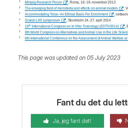
Minipig Research Forum
, Roma, 18.-19. november 2013
The emerging field of microbiota and effects on animal models
, 
Accommodating Telos
–
An Ethical Basis For Enrichment
,
nettsem
Scand-LAS symposium
, Stockholm 24.-27. april 2014
th
18
International Congress on In Vitro Toxicology
(
ESTIV2014
)
,
9th World Congress on Alternatives and Animal Use in the Life Scie
6th International Conference on
the Assessment of Animal Welfare a
This page was updated on 05 July 2023
Fant du det du lett
Ja, jeg fant det!
N