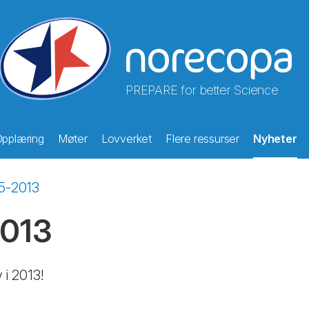
PREPARE for better Science
pplæring
Møter
Lovverket
Flere ressurser
Nyheter
5-2013
2013
i 2013!