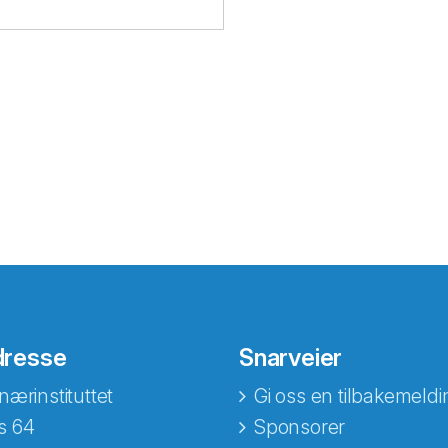
dresse
Snarveier
nærinstituttet
Gi oss en tilbakemeldi
s 64
Sponsorer