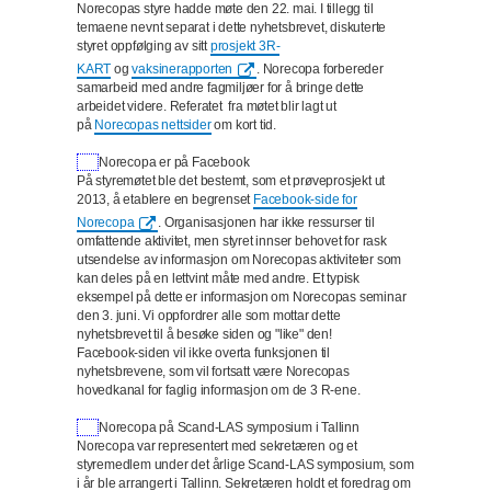
Norecopas styre hadde møte den 22. mai. I tillegg til
temaene nevnt separat i dette nyhetsbrevet, diskuterte
styret oppfølging av sitt
prosjekt 3R-
KART
og
vaksinerapporten
. Norecopa forbereder
samarbeid med andre fagmiljøer for å bringe dette
arbeidet videre. Referatet
fra møtet blir lagt ut
på
Norecopas nettsider
om kort tid.
Norecopa er på Facebook
På styremøtet ble det bestemt, som et prøveprosjekt ut
2013, å etablere en begrenset
Facebook-side for
Norecopa
. Organisasjonen har ikke ressurser til
omfattende aktivitet, men styret innser behovet for rask
utsendelse av informasjon om Norecopas aktiviteter som
kan deles på en lettvint måte med andre. Et typisk
eksempel på dette er informasjon om Norecopas seminar
den 3. juni. Vi oppfordrer alle som mottar dette
nyhetsbrevet til å besøke siden og "like" den!
Facebook-siden vil ikke overta funksjonen til
nyhetsbrevene, som vil fortsatt være Norecopas
hovedkanal for faglig informasjon om de 3 R-ene.
Norecopa på Scand-LAS symposium i Tallinn
Norecopa var representert med sekretæren og et
styremedlem under det årlige Scand-LAS symposium, som
i år ble arrangert i Tallinn. Sekretæren holdt et foredrag om