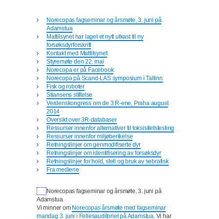
Norecopas fagseminar og årsmøte, 3. juni på
Adamstua
Mattilsynet har laget et nytt utkast til ny
forsøksdyrforskrift
Kontakt med Mattilsynet
Styremøte den 22. mai
Norecopa er på Facebook
Norecopa på Scand-LAS symposium i Tallinn
Fisk og roboter
Stiansens stiftelse
Verdenskongress om de 3 R-ene, Praha august
2014
Oversikt over 3R-databaser
Ressurser innenfor alternativer til toksisitetstesting
Ressurser innenfor miljøberikelse
Retningslinjer om genmodifiserte dyr
Retningslinjer om identifisering av forsøksdyr
Retningslinjer for hold, stell og bruk av sebrafisk
Fra mediene
Norecopas fagseminar og årsmøte, 3. juni på
Adamstua
Vi minner om
Norecopas årsmøte med fagseminar
mandag 3. juni i Fellesauditoriet på Adamstua
. Vi har