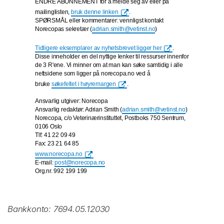
ENDRE ABONNEMENT for å melde seg av eller på
mailinglisten,
bruk denne linken
.
SPØRSMÅL eller kommentarer: vennligst kontakt
Norecopas sekretær (
adrian.smith@vetinst.no
)
Tidligere eksemplarer av nyhetsbrevet ligger her
.
Disse inneholder en del nyttige lenker til ressurser innenfor
de 3 R'ene. Vi minner om at man kan søke samtidig i alle
nettsidene som ligger på norecopa.no ved å
bruke
søkefeltet i høyremargen
.
Ansvarlig utgiver: Norecopa
Ansvarlig redaktør: Adrian Smith (
adrian.smith@vetinst.no
)
Norecopa, c/o Veterinærinstituttet, Postboks 750 Sentrum,
0106 Oslo
Tlf: 41 22 09 49
Fax: 23 21 64 85
www.norecopa.no
E-mail:
post@norecopa.no
Org.nr. 992 199 199
Bankkonto: 7694.05.12030