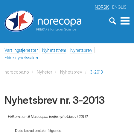
NORSK
ENGLISH
PREPARE for better Science
Varslingstjenester
Nyhetsstrøm
Nyhetsbrev
Eldre nyhetssaker
norecopa.no
Nyheter
Nyhetsbrev
3-2013
Nyhetsbrev nr. 3-2013
Velkommen til Norecopas tredje nyhetsbrev i 2013!
Dette brevet omtaler følgende: