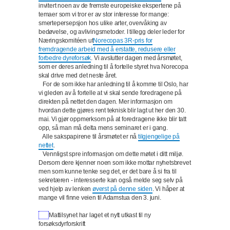
invitert noen av de fremste europeiske ekspertene på
temaer som vi tror er av stor interesse for mange:
smertepersepsjon hos ulike arter, overvåking av
bedøvelse, og avlivingsmetoder. I tillegg deler leder for
Næringskomitéen ut
Norecopas 3R-pris for
fremdragende arbeid med å erstatte, redusere eller
forbedre dyreforsøk
. Vi avslutter dagen med årsmøtet,
som er deres anledning til å fortelle styret hva Norecopa
skal drive med det neste året.
For de som ikke har anledning til å komme til Oslo, har
vi gleden av å fortelle at vi skal sende foredragene på
direkten på nettet den dagen. Mer informasjon om
hvordan dette gjøres rent teknisk blir lagt ut her den 30.
mai. Vi gjør oppmerksom på at foredragene ikke blir tatt
opp, så man må delta mens seminaret er i gang.
Alle sakspapirene til årsmøtet er nå
tilgjengelige på
nettet
.
Vennligst spre informasjon om dette møtet i ditt miljø.
Dersom dere kjenner noen som ikke mottar nyhetsbrevet
men som kunne tenke seg det, er det bare å si fra til
sekretæren - interesserte kan også melde seg selv på
ved hjelp av lenken
øverst på denne siden
.
Vi håper at
mange vil finne veien til Adamstua den 3. juni.
Mattilsynet har laget et nytt utkast til ny
forsøksdyrforskrift