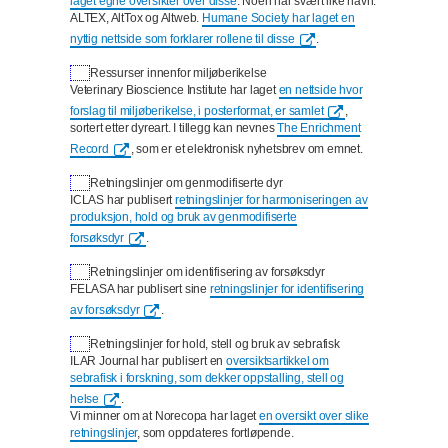
laget egne oversikter over disse
. Noen har svært like navn:
ALTEX, AltTox og Altweb.
Humane Society har laget en
nyttig nettside som forklarer rollene til disse
.
Ressurser innenfor miljøberikelse
Veterinary Bioscience Institute har laget
en nettside hvor
forslag til miljøberikelse, i posterformat, er samlet
,
sortert etter dyreart. I tillegg kan nevnes
The Enrichment
Record
, som er et elektronisk nyhetsbrev om emnet.
Retningslinjer om genmodifiserte dyr
ICLAS har publisert
retningslinjer for harmoniseringen av
produksjon, hold og bruk av genmodifiserte
forsøksdyr
.
Retningslinjer om identifisering av forsøksdyr
FELASA har publisert sine
retningslinjer for identifisering
av forsøksdyr
.
Retningslinjer for hold, stell og bruk av sebrafisk
ILAR Journal har publisert en
oversiktsartikkel om
sebrafisk i forskning, som dekker oppstalling, stell og
helse
.
Vi minner om at Norecopa har laget
en oversikt over slike
retningslinjer
, som oppdateres fortløpende.