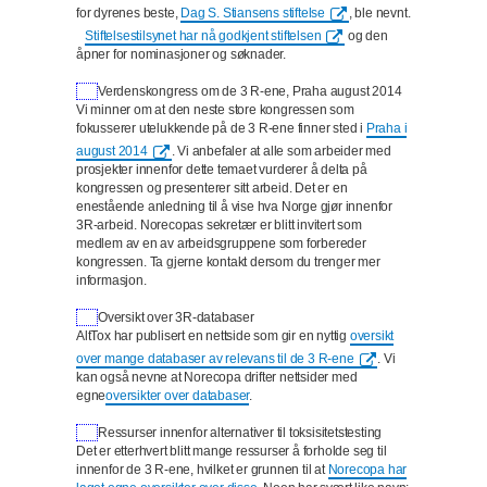
for dyrenes beste,
Dag S. Stiansens stiftelse
, ble nevnt.
Stiftelsestilsynet har nå godkjent stiftelsen
og den
åpner for nominasjoner og søknader.
Verdenskongress om de 3 R-ene, Praha august 2014
Vi minner om at den neste store kongressen som
fokusserer utelukkende på de 3 R-ene finner sted i
Praha i
august 2014
. Vi anbefaler at alle som arbeider med
prosjekter innenfor dette temaet vurderer å delta på
kongressen og presenterer sitt arbeid. Det er en
enestående anledning til å vise hva Norge gjør innenfor
3R-arbeid. Norecopas sekretær er blitt invitert som
medlem av en av arbeidsgruppene som forbereder
kongressen. Ta gjerne kontakt dersom du trenger mer
informasjon.
Oversikt over 3R-databaser
AltTox har publisert en nettside som gir en nyttig
oversikt
over mange databaser av relevans til de 3 R-ene
. Vi
kan også nevne at Norecopa drifter nettsider med
egne
oversikter over databaser
.
Ressurser innenfor alternativer til toksisitetstesting
Det er etterhvert blitt mange ressurser å forholde seg til
innenfor de 3 R-ene, hvilket er grunnen til at
Norecopa har