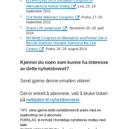
EUSAAT/LINZ 2013: European Congress on
Alternatives to Animal Testing
, Linz, 15.-18.
september 2013
31st World Veterinary Congress
, Praha, 17.-20.
september 2013
Scand-LAS symposium
, Stockholm 25.-28. april
2014
9th World Congress on Alternatives and Animal Use in
the Life Sciences: Humane Science in the 21st
Century
, Praha, 24.-28. august 2014
Kjenner du noen som kunne ha interesse
av dette nyhetsbrevet?
Send gjerne denne emailen videre!
Det er enkelt å abonnere, ved å bruke linken
på
nettsiden til nyhetsbrevene
.
TIPS
send gjerne dette nyhetsbrevet til andre med en
oppfordring om å abonnere
FORSLAG
til innhold i fremtidige nyhetsbrev mottas med
takk!