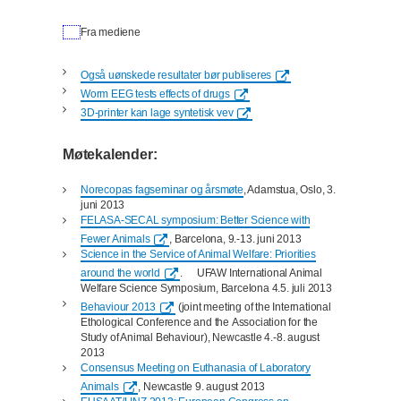
Fra mediene
Også uønskede resultater bør publiseres
Worm EEG tests effects of drugs
3D-printer kan lage syntetisk vev
Møtekalender:
Norecopas fagseminar og årsmøte
, Adamstua, Oslo, 3.
juni 2013
FELASA-SECAL symposium: Better Science with
Fewer Animals
, Barcelona, 9.-13. juni 2013
Science in the Service of Animal Welfare: Priorities
around the world
.
UFAW International Animal
Welfare Science Symposium, Barcelona 4.5. juli 2013
Behaviour 2013
(joint meeting of the International
Ethological Conference and the
Association for the
Study of Animal Behaviour),
Newcastle 4.-8. august
2013
Consensus Meeting on Euthanasia of Laboratory
Animals
, Newcastle 9. august 2013