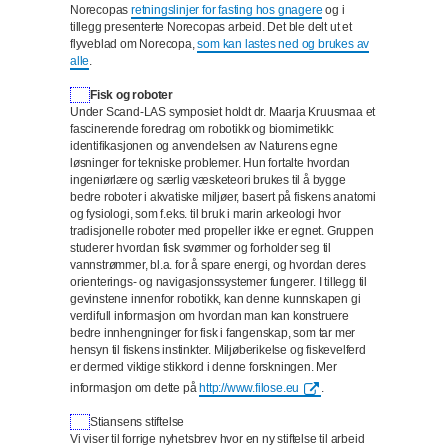
Norecopas
retningslinjer for fasting hos gnagere
og i
tillegg presenterte Norecopas arbeid. Det ble delt ut et
flyveblad om Norecopa,
som kan lastes ned og brukes av
alle
.
Fisk og roboter
Under Scand-LAS symposiet holdt dr. Maarja Kruusmaa et
fascinerende foredrag om robotikk og biomimetikk:
identifikasjonen og anvendelsen av Naturens egne
løsninger for tekniske problemer. Hun fortalte hvordan
ingeniørlære og særlig væsketeori brukes til å bygge
bedre roboter i akvatiske miljøer, basert på fiskens anatomi
og fysiologi, som f.eks. til bruk i marin arkeologi hvor
tradisjonelle roboter med propeller ikke er egnet. Gruppen
studerer hvordan fisk svømmer og forholder seg til
vannstrømmer, bl.a. for å spare energi, og hvordan deres
orienterings- og navigasjonssystemer fungerer. I tillegg til
gevinstene innenfor robotikk, kan denne kunnskapen gi
verdifull informasjon om hvordan man kan konstruere
bedre innhengninger for fisk i fangenskap, som tar mer
hensyn til fiskens instinkter. Miljøberikelse og fiskevelferd
er dermed viktige stikkord i denne forskningen. Mer
informasjon om dette på
http://www.filose.eu
.
Stiansens stiftelse
Vi viser til forrige nyhetsbrev hvor en ny stiftelse til arbeid