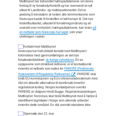
Mattilsynet har behandlet høringsuttalelsene om deres
forslag til ny forsøksdyrforskrift og har oversendt et nytt
utkast til Landbruks- og matdepartementet. Det er
gledelig å konstatere at nesten alle kommentarene som
Norecopa hadde til forskriften er tatt hensyn til. Det nye
forskriftsutkastet, utkastet til forvaltningsinstruks og en
oversikt over innholdet i høringsuttalelsene, kan leses
på
en nettside som Norecopa har laget
, som viser
utviklingen i saken.
Kontakt med Mattilsynet
Norecopa har hatt utstrakt kontakt med Mattilsynet i
forbindelse med gjennomføringen av det nye
forsøksdyrdirektivet.
se forrige nyhetsbrev
. Én av
oppgavene som direktivet definerer, er et kontaktpunkt
innenfor et nettverk som kalles for
PARERE (Preliminary
Assessment of Regulatory Relevance)
. PARERE skal
bistå EU-kommisjonen og EUs referanselaboratorium med
råd om aktuelle alternativer til dyreforsøk innenfor
regulatorisk testing. Norges kontaktperson ovenfor
PARERE er rådgiver Heidi Bugge, Regelverksavdelingen,
Mattilsynet. Norecopa skal bistå Mattilsynet med å hjelpe å
identifisere fagmiljøer i Norge som allerede arbeider
innenfor dette området. En slik oversikt eksisterer ikke.
Styremøte den 22. mai